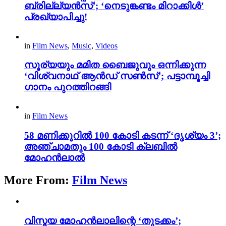
ബ്രില്ല്യൻസ്’; ‘നെടുങ്കണ്ടം മിറാക്കിൾ’
പ്രഖ്യാപിച്ചു!
in
Film News
,
Music
,
Videos
സൂര്യയും മമിത ബൈജുവും ഒന്നിക്കുന്ന
‘വിശ്വനാഥ് ആൻഡ് സൺസ്’; പട്ടാമ്പൂച്ചി
ഗാനം പുറത്തിറങ്ങി
in
Film News
58 മണിക്കൂറിൽ 100 കോടി കടന്ന് ‘ദൃശ്യം 3’;
അഞ്ചാമതും 100 കോടി ക്ലബിൽ
മോഹൻലാൽ
More From:
Film News
വിസ്മയ മോഹൻലാലിന്റെ ‘തുടക്കം’;