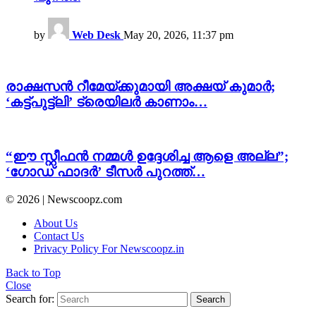
by
Web Desk
May 20, 2026, 11:37 pm
രാക്ഷസൻ റീമേയ്ക്കുമായി അക്ഷയ് കുമാർ;
‘കട്ട്പുട്ട്ലി’ ട്രെയിലർ കാണാം…
“ഈ സ്റ്റീഫൻ നമ്മൾ ഉദ്ദേശിച്ച ആളെ അല്ല”;
‘ഗോഡ് ഫാദര്‍’ ടീസർ പുറത്ത്…
© 2026 | Newscoopz.com
About Us
Contact Us
Privacy Policy For Newscoopz.in
Back to Top
Close
Search for:
Search