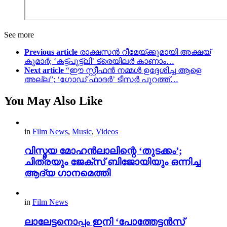
See more
Previous article
രാക്ഷസൻ റീമേയ്ക്കുമായി അക്ഷയ്
കുമാർ; ‘കട്ട്പുട്ട്ലി’ ട്രെയിലർ കാണാം…
Next article
“ഈ സ്റ്റീഫൻ നമ്മൾ ഉദ്ദേശിച്ച ആളെ
അല്ല”; ‘ഗോഡ് ഫാദര്‍’ ടീസർ പുറത്ത്…
You May Also Like
in
Film News
,
Music
,
Videos
വിസ്മയ മോഹൻലാലിന്റെ ‘തുടക്കം’;
ചിത്രയും ജേക്സ് ബിജോയിയും ഒന്നിച്ച
ആദ്യ ഗാനമെത്തി
in
Film News
ലാലേട്ടനൊപ്പം ഇനി ‘പോത്തേട്ടൻസ്