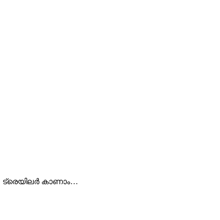
്ലി’ ട്രെയിലർ കാണാം…