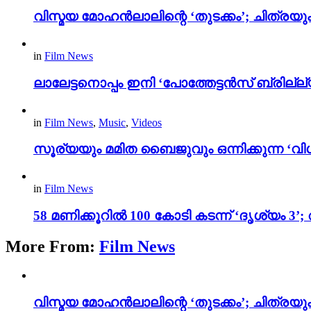
വിസ്മയ മോഹൻലാലിന്റെ ‘തുടക്കം’; ചിത്രയു
in
Film News
ലാലേട്ടനൊപ്പം ഇനി ‘പോത്തേട്ടൻസ് ബ്രില്ല്യൻ
in
Film News
,
Music
,
Videos
സൂര്യയും മമിത ബൈജുവും ഒന്നിക്കുന്ന ‘വിശ
in
Film News
58 മണിക്കൂറിൽ 100 കോടി കടന്ന് ‘ദൃശ്യ
More From:
Film News
വിസ്മയ മോഹൻലാലിന്റെ ‘തുടക്കം’; ചിത്രയു