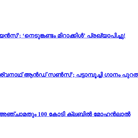
സ്’; ‘നെടുങ്കണ്ടം മിറാക്കിൾ’ പ്രഖ്യാപിച്ചു!
്വനാഥ് ആൻഡ് സൺസ്’; പട്ടാമ്പൂച്ചി ഗാനം പുറത്
ം 3’; അഞ്ചാമതും 100 കോടി ക്ലബിൽ മോഹൻലാൽ