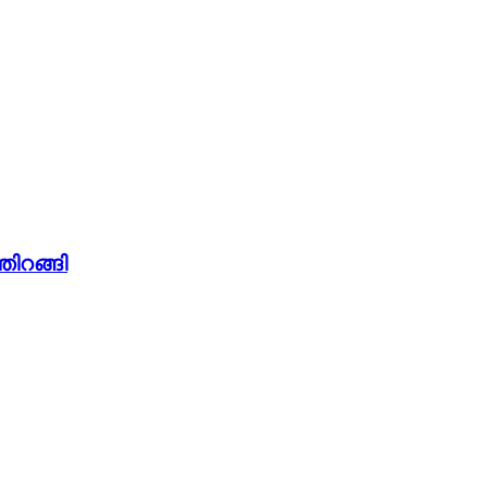
തിറങ്ങി