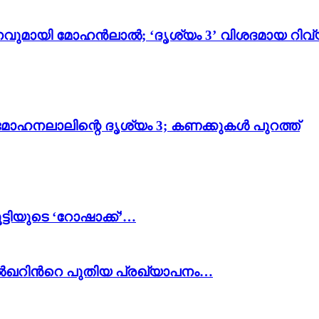
വുമായി മോഹൻലാൽ; ‘ദൃശ്യം 3’ വിശദമായ റിവ്
മോഹനലാലിന്റെ ദൃശ്യം 3; കണക്കുകൾ പുറത്ത്
മൂട്ടിയുടെ ‘റോഷാക്ക്’…
ുൽഖറിന്‍റെ പുതിയ പ്രഖ്യാപനം…