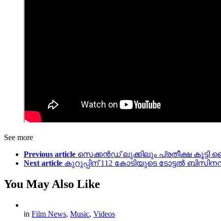
See more
Previous article
സെക്കൻഡ് ലുക്കിലും പ്രതീക്ഷ കൂട്ടി ഞെട്
Next article
കുറുപ്പിന് 112 കോടിയുടെ ടോട്ടൽ ബിസി
You May Also Like
in
Film News
,
Music
,
Videos