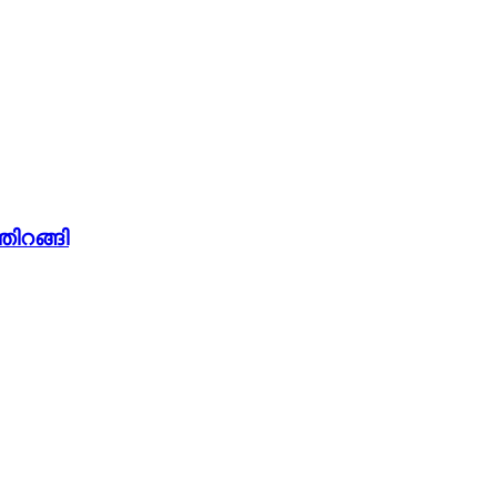
തിറങ്ങി