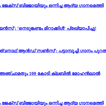
ം ജേക്സ് ബിജോയിയും ഒന്നിച്ച ആദ്യ ഗാനമെത്തി
സ്’; ‘നെടുങ്കണ്ടം മിറാക്കിൾ’ പ്രഖ്യാപിച്ചു!
്വനാഥ് ആൻഡ് സൺസ്’; പട്ടാമ്പൂച്ചി ഗാനം പുറത്
ം 3’; അഞ്ചാമതും 100 കോടി ക്ലബിൽ മോഹൻലാൽ
ം ജേക്സ് ബിജോയിയും ഒന്നിച്ച ആദ്യ ഗാനമെത്തി