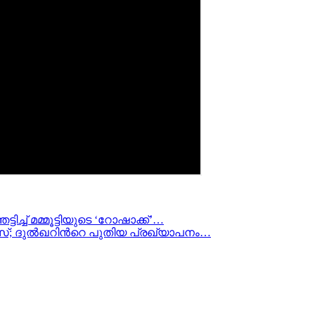
ടിച്ച് മമ്മൂട്ടിയുടെ ‘റോഷാക്ക്’…
നസ്; ദുൽഖറിന്‍റെ പുതിയ പ്രഖ്യാപനം…