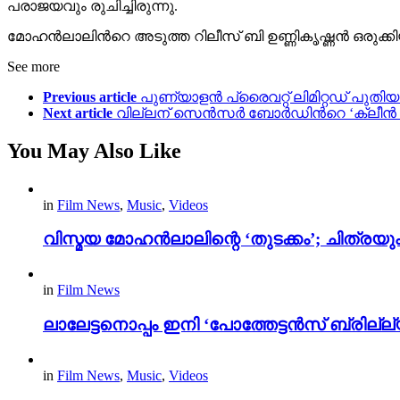
പരാജയവും രുചിച്ചിരുന്നു.
മോഹൻലാലിന്‍റെ അടുത്ത റിലീസ് ബി ഉണ്ണികൃഷ്ണൻ ഒരുക
See more
Previous article
പുണ്യാളൻ പ്രൈവറ്റ് ലിമിറ്റഡ് പുത
Next article
വില്ലന് സെൻസർ ബോർഡിന്‍റെ ‘ക്ലീൻ യൂ’ സ
You May Also Like
in
Film News
,
Music
,
Videos
വിസ്മയ മോഹൻലാലിന്റെ ‘തുടക്കം’; ചിത്രയു
in
Film News
ലാലേട്ടനൊപ്പം ഇനി ‘പോത്തേട്ടൻസ് ബ്രില്ല്യൻ
in
Film News
,
Music
,
Videos