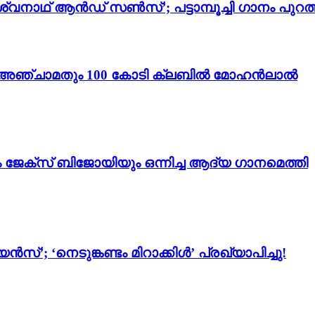
്വനാഥ് ആൻഡ് സൺസ്’; പട്ടാമ്പൂച്ചി ഗാനം പുറത്
ം 3’; അഞ്ചാമതും 100 കോടി ക്ലബിൽ മോഹൻലാൽ
ം ജേക്സ് ബിജോയിയും ഒന്നിച്ച ആദ്യ ഗാനമെത്തി
സ്’; ‘നെടുങ്കണ്ടം മിറാക്കിൾ’ പ്രഖ്യാപിച്ചു!