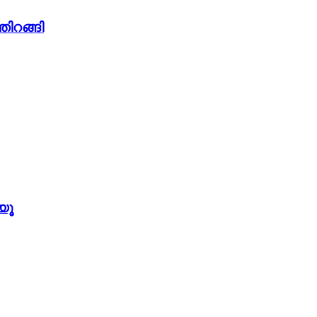
തിറങ്ങി
യൂ