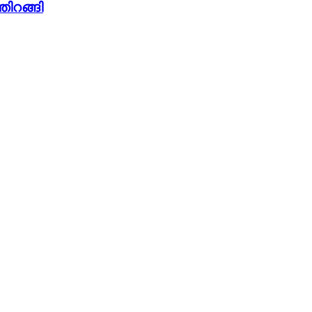
തിറങ്ങി