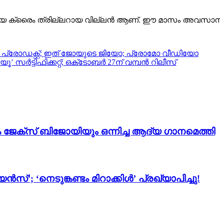
്കിയ ക്രൈം ത്രില്ലറായ വില്ലൻ ആണ്. ഈ മാസം അവസാന 
ിയ പ്രോഡക്റ്റ്; ഇത് ജോയുടെ ജിയോ; പ്രോമോ വീഡിയോ
ർട്ടിഫിക്കറ്റ്; ഒക്‌ടോബർ 27ന് വമ്പൻ റിലീസ്
ം ജേക്സ് ബിജോയിയും ഒന്നിച്ച ആദ്യ ഗാനമെത്തി
സ്’; ‘നെടുങ്കണ്ടം മിറാക്കിൾ’ പ്രഖ്യാപിച്ചു!