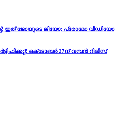
്റ്റ്; ഇത് ജോയുടെ ജിയോ; പ്രോമോ വീഡിയോ
ഫിക്കറ്റ്; ഒക്‌ടോബർ 27ന് വമ്പൻ റിലീസ്