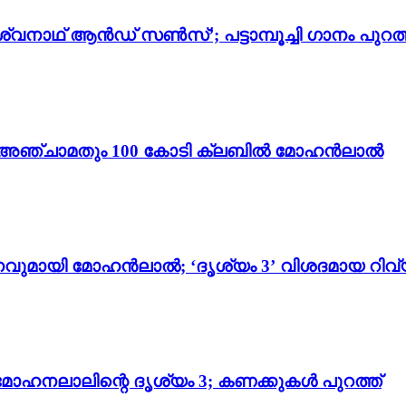
്വനാഥ് ആൻഡ് സൺസ്’; പട്ടാമ്പൂച്ചി ഗാനം പുറത്
ം 3’; അഞ്ചാമതും 100 കോടി ക്ലബിൽ മോഹൻലാൽ
വുമായി മോഹൻലാൽ; ‘ദൃശ്യം 3’ വിശദമായ റിവ്
മോഹനലാലിന്റെ ദൃശ്യം 3; കണക്കുകൾ പുറത്ത്