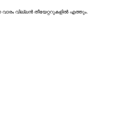
വാരം വില്ലൻ തീയേറ്ററുകളിൽ എത്തും.