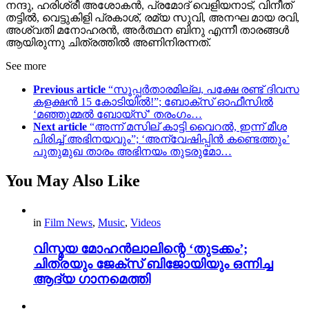
നന്ദു, ഹരിശ്രീ അശോകന്‍, പ്രമോദ് വെളിയനാട്, വിനീത്
തട്ടില്‍, വെട്ടുകിളി പ്രകാശ്, രമ്യ സുവി, അനഘ മായ രവി,
അശ്വതി മനോഹരന്‍, അര്‍ത്ഥന ബിനു എന്നീ താരങ്ങൾ
ആയിരുന്നു ചിത്രത്തിൽ അണിനിരന്നത്.
See more
Previous article
“സൂപ്പർതാരമില്ല, പക്ഷേ രണ്ട് ദിവസ
കളക്ഷൻ 15 കോടിയിൽ!”; ബോക്സ് ഓഫീസിൽ
‘മഞ്ഞുമ്മൽ ബോയ്സ്’ തരംഗം…
Next article
“അന്ന് മസില് കാട്ടി വൈറൽ, ഇന്ന് മീശ
പിരിച്ച് അഭിനയവും”; ‘അന്വേഷിപ്പിൻ കണ്ടെത്തും’
പുതുമുഖ താരം അഭിനയം തുടരുമോ…
You May Also Like
in
Film News
,
Music
,
Videos
വിസ്മയ മോഹൻലാലിന്റെ ‘തുടക്കം’;
ചിത്രയും ജേക്സ് ബിജോയിയും ഒന്നിച്ച
ആദ്യ ഗാനമെത്തി