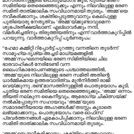
മാസത്തിനുള്ളിൽ പൊതുയോഗം കൂടി, പുതിയ ഭരണ
സമിതിയെ തെരെഞ്ഞെടുക്കും എന്നും നിലവിലുള്ള ഭരണ
സമിതി താത്ക്കാലിക സംവിധാനമായി തുടരും. ‘അമ്മ’യെ
നവീകരിക്കാനും, ശക്തിപ്പെടുത്തുവാനും കെല്പുള്ള
പുതിയൊരു നേതൃത്വം ‘അമ്മ’യ്ക്കുണ്ടാവുമെന്ന
ശുഭപ്രതീക്ഷയിലാണ്. എല്ലാവർക്കും നന്ദി,
വിമർശിച്ചതിനും തിരുത്തിയതിനും എന്ന് വാർത്താകുറിപ്പിൽ
പറയുന്നു. വാർത്താകുറിപ്പ് പൂർണരൂപം:
“ഹേമാ കമ്മിറ്റി റിപ്പോർട്ട് പുറത്തു വന്നതിനെ തുടർന്ന്
സാമൂഹ്യ-ദൃശ്യ-അച്ചടി മാധ്യമങ്ങളിൽ
‘അമ്മ’സംഘടനയിലെ ഭരണ സിമിതിയിലെ ചില
ഭാരവാഹികൾ നേരിടേണ്ടി വന്ന
ലൈംഗികാരോപണങ്ങളുടെ പശ്ചാത്തലത്തിൽ,
‘അമ്മ’യുടെ നിലവിലുള്ള ഭരണ സമിതി അതിന്റെ
ധാർമ്മികമായ ഉത്തരവാദിത്വം മുൻനിർത്തി രാജി
വെയ്ക്കുന്നു .രണ്ട് മാസത്തിനുള്ളിൽ പൊതുയോഗം കൂടി,
പുതിയ ഭരണ സമിതിയെ തെരെഞ്ഞെടുക്കും. ‘അമ്മ’ ഒന്നാം
തീയതി നല്കുന്ന കൈനീട്ടവും, ആരോഗ്യ ചികിത്സയ്ക്ക്
നൽകിപ്പോരുന്ന സഹായവും ‘അമ്മ’യുടെ
സമാദരണീയരായ അംഗങ്ങൾക്ക് തടസ്സം കൂടാതെ
ലഭ്യമാക്കാനും, പൊതുയോഗം വരെ ഓഫിസ്
പ്രവർത്തനങ്ങൾ ഏകോപിപ്പിക്കാനും നിലവിലുള്ള ഭരണ
സമിതി താത്ക്കാലിക സംവിധാനമായി തുടരും.
‘അമ്മ’യെ നവീകരിക്കാനും, ശക്തിപ്പെടുത്തുവാനും