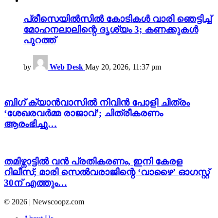
പ്രീസെയിൽസിൽ കോടികൾ വാരി ഞെട്ടിച്ച്
മോഹനലാലിന്റെ ദൃശ്യം 3; കണക്കുകൾ
പുറത്ത്
by
Web Desk
May 20, 2026, 11:37 pm
ബിഗ് ക്യാൻവാസിൽ നിവിൻ പോളി ചിത്രം
‘ശേഖരവർമ്മ രാജാവ്’; ചിത്രീകരണം
ആരംഭിച്ചു…
തമിഴ്നാട്ടിൽ വൻ പ്രതികരണം, ഇനി കേരള
റിലീസ്; മാരി സെൽവരാജിന്റെ ‘വാഴൈ’ ഓഗസ്റ്റ്
30ന് എത്തും…
© 2026 | Newscoopz.com