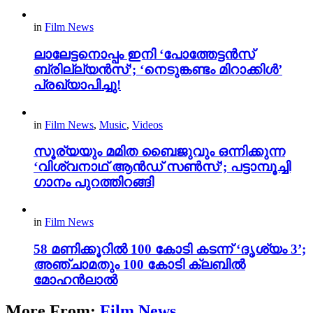
in
Film News
ലാലേട്ടനൊപ്പം ഇനി ‘പോത്തേട്ടൻസ്
ബ്രില്ല്യൻസ്’; ‘നെടുങ്കണ്ടം മിറാക്കിൾ’
പ്രഖ്യാപിച്ചു!
in
Film News
,
Music
,
Videos
സൂര്യയും മമിത ബൈജുവും ഒന്നിക്കുന്ന
‘വിശ്വനാഥ് ആൻഡ് സൺസ്’; പട്ടാമ്പൂച്ചി
ഗാനം പുറത്തിറങ്ങി
in
Film News
58 മണിക്കൂറിൽ 100 കോടി കടന്ന് ‘ദൃശ്യം 3’;
അഞ്ചാമതും 100 കോടി ക്ലബിൽ
മോഹൻലാൽ
More From:
Film News