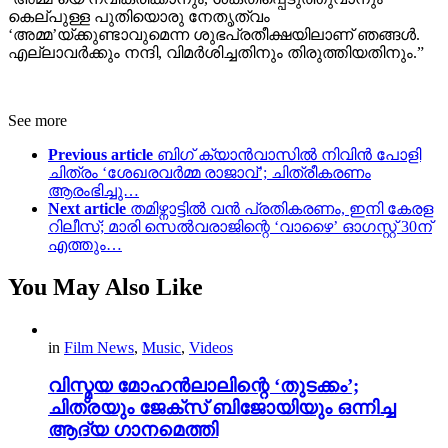
കെല്പുള്ള പുതിയൊരു നേതൃത്വം
‘അമ്മ’യ്ക്കുണ്ടാവുമെന്ന ശുഭപ്രതീക്ഷയിലാണ് ഞങ്ങൾ.
എല്ലാവർക്കും നന്ദി, വിമർശിച്ചതിനും തിരുത്തിയതിനും.”
See more
Previous article
ബിഗ് ക്യാൻവാസിൽ നിവിൻ പോളി
ചിത്രം ‘ശേഖരവർമ്മ രാജാവ്’; ചിത്രീകരണം
ആരംഭിച്ചു…
Next article
തമിഴ്നാട്ടിൽ വൻ പ്രതികരണം, ഇനി കേരള
റിലീസ്; മാരി സെൽവരാജിന്റെ ‘വാഴൈ’ ഓഗസ്റ്റ് 30ന്
എത്തും…
You May Also Like
in
Film News
,
Music
,
Videos
വിസ്മയ മോഹൻലാലിന്റെ ‘തുടക്കം’;
ചിത്രയും ജേക്സ് ബിജോയിയും ഒന്നിച്ച
ആദ്യ ഗാനമെത്തി