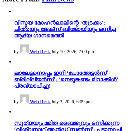
വിസ്മയ മോഹൻലാലിന്റെ ‘തുടക്കം’;
ചിത്രയും ജേക്സ് ബിജോയിയും ഒന്നിച്ച
ആദ്യ ഗാനമെത്തി
by
Web Desk
July 10, 2026, 7:09 pm
ലാലേട്ടനൊപ്പം ഇനി ‘പോത്തേട്ടൻസ്
ബ്രില്ല്യൻസ്’; ‘നെടുങ്കണ്ടം മിറാക്കിൾ’
പ്രഖ്യാപിച്ചു!
by
Web Desk
July 3, 2026, 6:09 pm
സൂര്യയും മമിത ബൈജുവും ഒന്നിക്കുന്ന
‘വിശ്വനാഥ് ആൻഡ് സൺസ്’; പട്ടാമ്പൂച്ചി