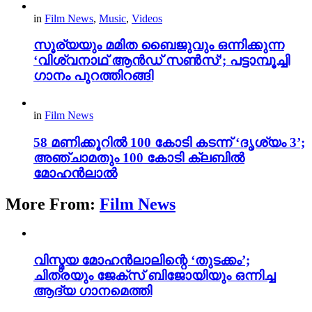
in
Film News
,
Music
,
Videos
സൂര്യയും മമിത ബൈജുവും ഒന്നിക്കുന്ന
‘വിശ്വനാഥ് ആൻഡ് സൺസ്’; പട്ടാമ്പൂച്ചി
ഗാനം പുറത്തിറങ്ങി
in
Film News
58 മണിക്കൂറിൽ 100 കോടി കടന്ന് ‘ദൃശ്യം 3’;
അഞ്ചാമതും 100 കോടി ക്ലബിൽ
മോഹൻലാൽ
More From:
Film News
വിസ്മയ മോഹൻലാലിന്റെ ‘തുടക്കം’;
ചിത്രയും ജേക്സ് ബിജോയിയും ഒന്നിച്ച
ആദ്യ ഗാനമെത്തി