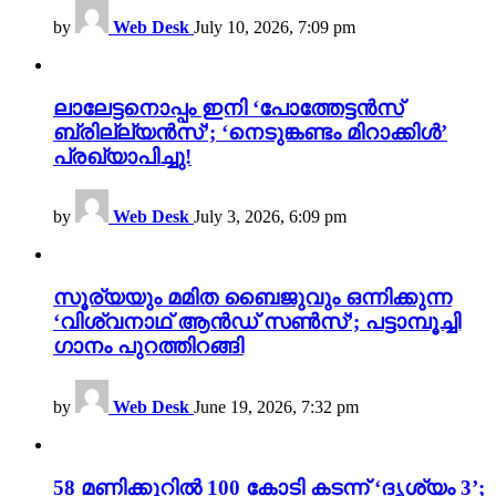
by
Web Desk
July 10, 2026, 7:09 pm
ലാലേട്ടനൊപ്പം ഇനി ‘പോത്തേട്ടൻസ്
ബ്രില്ല്യൻസ്’; ‘നെടുങ്കണ്ടം മിറാക്കിൾ’
പ്രഖ്യാപിച്ചു!
by
Web Desk
July 3, 2026, 6:09 pm
സൂര്യയും മമിത ബൈജുവും ഒന്നിക്കുന്ന
‘വിശ്വനാഥ് ആൻഡ് സൺസ്’; പട്ടാമ്പൂച്ചി
ഗാനം പുറത്തിറങ്ങി
by
Web Desk
June 19, 2026, 7:32 pm
58 മണിക്കൂറിൽ 100 കോടി കടന്ന് ‘ദൃശ്യം 3’;