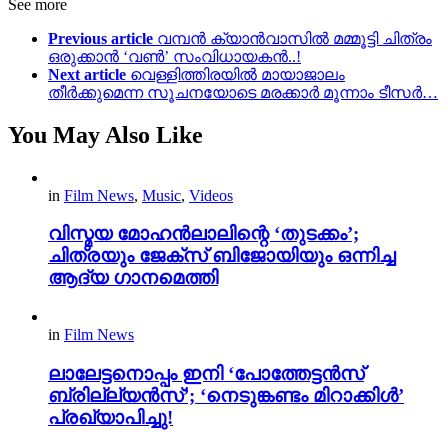
See more
Previous article
വമ്പൻ ക്യാൻവാസിൽ മമ്മൂട്ടി ചിത്രം
ഒരുക്കാൻ ‘വൺ’ സംവിധായകൻ..!
Next article
വെള്ളിത്തിരയിൽ മായാജാലം
തീർക്കുമെന്ന സൂചനയോടെ മരക്കാർ മൂന്നാം ടീസർ…
You May Also Like
in
Film News
,
Music
,
Videos
വിസ്മയ മോഹൻലാലിന്റെ ‘തുടക്കം’;
ചിത്രയും ജേക്സ് ബിജോയിയും ഒന്നിച്ച
ആദ്യ ഗാനമെത്തി
in
Film News
ലാലേട്ടനൊപ്പം ഇനി ‘പോത്തേട്ടൻസ്
ബ്രില്ല്യൻസ്’; ‘നെടുങ്കണ്ടം മിറാക്കിൾ’
പ്രഖ്യാപിച്ചു!