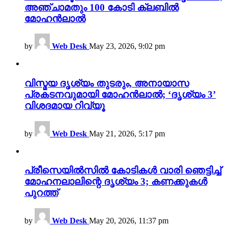
അഞ്ചാമതും 100 കോടി ക്ലബിൽ
മോഹൻലാൽ
by
Web Desk
May 23, 2026, 9:02 pm
വിസ്മയ ദൃശ്യം തുടരും, അനായാസ
പ്രകടനവുമായി മോഹൻലാൽ; ‘ദൃശ്യം 3’
വിശദമായ റിവ്യൂ
by
Web Desk
May 21, 2026, 5:17 pm
പ്രീസെയിൽസിൽ കോടികൾ വാരി ഞെട്ടിച്ച്
മോഹനലാലിന്റെ ദൃശ്യം 3; കണക്കുകൾ
പുറത്ത്
by
Web Desk
May 20, 2026, 11:37 pm