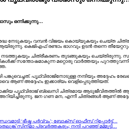
ും ഒന്നിക്കുന്നു…
്ധ നേടുകയും വമ്പൻ വിജയം കൊയ്യുകയും ചെയ്ത ചിത്രമ
യിരുന്നു. കെജിഎഫ് രണ്ടാം ഭാഗവും ഉടൻ തന്നെ തീയേറ്ററുക
ടത്തുകയും ചിത്രീകരണം തുടങ്ങുകയും ചെയ്തിരുന്നു. സലാ
ൾക്ക് സന്തോഷമാകുന്ന മറ്റൊരു വാർത്തയും പുറത്തുവന്നിര
്ത.
കുവെച്ചത്. പൃഥ്വിരാജിനോടുള്ള നന്ദിയും അദ്ദേഹം രേഖപ്പ
വെ ആണ് അദ്ദേഹം ഇക്കാര്യം വെളിപ്പെടുത്തിയത്.
ിയാക്കിയ പൃഥ്വിരാജ് ബ്ലെസി ചിത്രമായ ആടുജീവിതത്തിൽ
അറിയിച്ചിരുന്നു. ജന ഗണ മന, എന്നീ ചിത്രങ്ങൾ ആണ് അദ്
ഡവമാടി ‘ഭീഷ്മ പർവ്വം’; ബോക്സ് ഓഫീസ് റിപ്പോർട്ട്…
ുങ്ക് സിനിമാ പ്രവർത്തകരും; നന്ദി പറഞ്ഞ് മമ്മൂട്ടി…