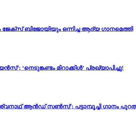
ം ജേക്സ് ബിജോയിയും ഒന്നിച്ച ആദ്യ ഗാനമെത്തി
സ്’; ‘നെടുങ്കണ്ടം മിറാക്കിൾ’ പ്രഖ്യാപിച്ചു!
്വനാഥ് ആൻഡ് സൺസ്’; പട്ടാമ്പൂച്ചി ഗാനം പുറത്