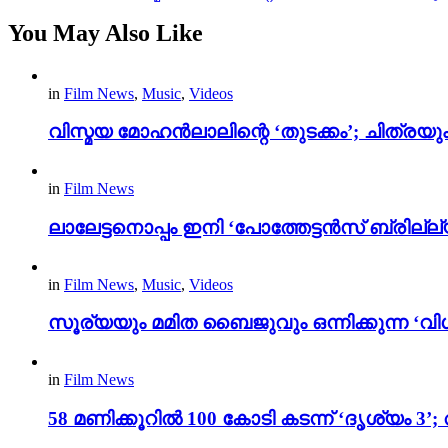
You May Also Like
in
Film News
,
Music
,
Videos
വിസ്മയ മോഹൻലാലിന്റെ ‘തുടക്കം’; ചിത്രയു
in
Film News
ലാലേട്ടനൊപ്പം ഇനി ‘പോത്തേട്ടൻസ് ബ്രില്ല്യൻ
in
Film News
,
Music
,
Videos
സൂര്യയും മമിത ബൈജുവും ഒന്നിക്കുന്ന ‘വിശ
in
Film News
58 മണിക്കൂറിൽ 100 കോടി കടന്ന് ‘ദൃശ്യ