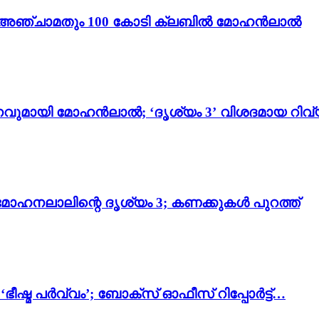
ം 3’; അഞ്ചാമതും 100 കോടി ക്ലബിൽ മോഹൻലാൽ
വുമായി മോഹൻലാൽ; ‘ദൃശ്യം 3’ വിശദമായ റിവ്
മോഹനലാലിന്റെ ദൃശ്യം 3; കണക്കുകൾ പുറത്ത്
ഭീഷ്മ പർവ്വം’; ബോക്സ് ഓഫീസ് റിപ്പോർട്ട്…