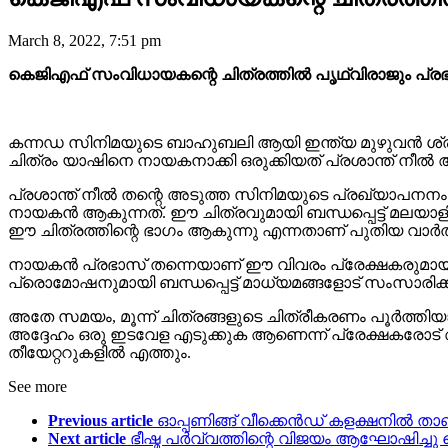
March 8, 2022, 7:51 pm
കെജിഎഫ് സംവിധായകന്റെ ചിത്രത്തിൽ പൃഥ്വിരാജും പ്രഭാസ
കന്നഡ സിനിമയുടെ ബാഹുബലി ആയി ഇന്ത്യ മുഴുവൻ ശ്രദ
ചിത്രം യാഷിനെ നായകനാക്കി ഒരുക്കിയത് പ്രശാന്ത് നീൽ ആ
പ്രശാന്ത് നീൽ തന്റെ അടുത്ത സിനിമയുടെ പ്രഖ്യാപനനം ന
നായകൻ ആകുന്നത്. ഈ ചിത്രവുമായി ബന്ധപ്പെട്ട് മലയാളിക
ഈ ചിത്രത്തിന്റെ ഭാഗം ആകുന്നു എന്നതാണ് പുതിയ വാർത
നായകൻ പ്രഭാസ് തന്നെയാണ് ഈ വിവരം പ്രേക്ഷകരുമായി പങ്
പ്രൊമോഷനുമായി ബന്ധപ്പെട്ട് മാധ്യമങ്ങളോട് സംസാരിക്ക
അതേ സമയം, മൂന്ന് ചിത്രങ്ങളുടെ ചിത്രീകരണം പൂർത്ത
അദ്ദേഹം ഒരു ഇടവേള എടുക്കുക ആണെന്ന് പ്രേക്ഷകരോട് 
തീയേറ്ററുകളിൽ എത്തും.
See more
Previous article
ഓപ്പണിങ്ങ് വീക്കെൻഡ് കളക്ഷനിൽ താണ്
Next article
ഭീഷ്മ പർവ്വത്തിന്റെ വിജയം ആഘോഷിച്ചു തെല