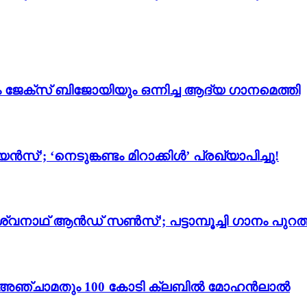
ം ജേക്സ് ബിജോയിയും ഒന്നിച്ച ആദ്യ ഗാനമെത്തി
സ്’; ‘നെടുങ്കണ്ടം മിറാക്കിൾ’ പ്രഖ്യാപിച്ചു!
്വനാഥ് ആൻഡ് സൺസ്’; പട്ടാമ്പൂച്ചി ഗാനം പുറത്
ം 3’; അഞ്ചാമതും 100 കോടി ക്ലബിൽ മോഹൻലാൽ