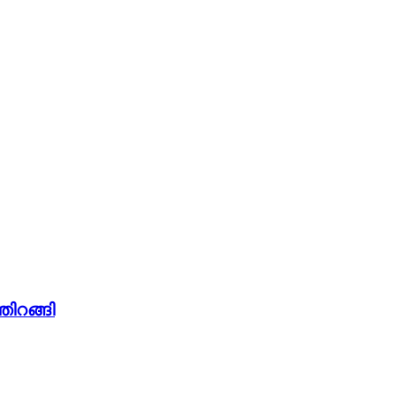
തിറങ്ങി