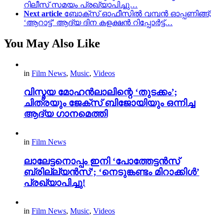
റിലീസ് സമയം പ്രഖ്യാപിച്ചു…
Next article
ബോക്സ് ഓഫീസിൽ വമ്പൻ ഓപ്പണിങ്ങ്‌;
‘ആറാട്ട്’ ആദ്യ ദിന കളക്ഷന്‍ റിപ്പോര്‍ട്ട്…
You May Also Like
in
Film News
,
Music
,
Videos
വിസ്മയ മോഹൻലാലിന്റെ ‘തുടക്കം’;
ചിത്രയും ജേക്സ് ബിജോയിയും ഒന്നിച്ച
ആദ്യ ഗാനമെത്തി
in
Film News
ലാലേട്ടനൊപ്പം ഇനി ‘പോത്തേട്ടൻസ്
ബ്രില്ല്യൻസ്’; ‘നെടുങ്കണ്ടം മിറാക്കിൾ’
പ്രഖ്യാപിച്ചു!
in
Film News
,
Music
,
Videos