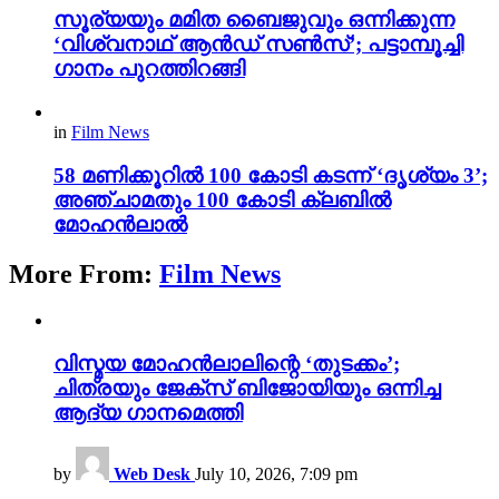
സൂര്യയും മമിത ബൈജുവും ഒന്നിക്കുന്ന
‘വിശ്വനാഥ് ആൻഡ് സൺസ്’; പട്ടാമ്പൂച്ചി
ഗാനം പുറത്തിറങ്ങി
in
Film News
58 മണിക്കൂറിൽ 100 കോടി കടന്ന് ‘ദൃശ്യം 3’;
അഞ്ചാമതും 100 കോടി ക്ലബിൽ
മോഹൻലാൽ
More From:
Film News
വിസ്മയ മോഹൻലാലിന്റെ ‘തുടക്കം’;
ചിത്രയും ജേക്സ് ബിജോയിയും ഒന്നിച്ച
ആദ്യ ഗാനമെത്തി
by
Web Desk
July 10, 2026, 7:09 pm