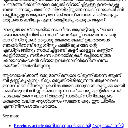
ചിത്രങ്ങൾക്ക് തിരക്കഥ ഒരുക്കി വിജയിച്ചിട്ടുള്ള ഉദയകൃഷ്ണ
ഇത്തവണയും അതിൽ വിജയിച്ചിട്ടുണ്ട്. സംവിധായകൻ ബി
ഉണ്ണികൃഷ്ണൻ ആകട്ടെ തനിക്ക് മാസ് മസാല ചിത്രങ്ങളും
ഒരുക്കാൻ കഴിയും എന്ന് തെളിയിച്ചിരിക്കുക ആണ്.
രാഹുൽ രാജ് ഒരുക്കിയ സംഗീതം ആറാട്ടിന്റെ പ്രധാന
ഹൈലൈറ്റ്സിൽ ഒന്നാണ്. നെയ്യാറ്റിൻകര ഗോപന്റെ
മാസ് സീനുകൾ മറ്റൊരു തലത്തിലേക്ക് ഉയർത്താൻ
ബാക്ക്ഗ്രൗണ്ട് സ്കോറിനും ഷമീർ മുഹമ്മദിന്റെ
എഡിറ്റിംങ്ങിനും സാധിച്ചിട്ടുണ്ട്. കളര്‍ഫുള്ളും കണ്ണിന്
കുളിര്‍മ്മയും നല്‍കുന്ന ഫ്രെയിമുകള്‍ ഒപ്പിയെടുത്ത
ഛായാഗ്രഹകന്‍ വിജയ് ഉലകനാഥിന്‍റെ സേവനം
കയ്യടി അര്‍ഹിക്കുന്നു.
ആഘോഷിക്കാൻ ഒരു മാസ് മസാല വിരുന്ന് തന്നെ ആണ്
ബി ഉണ്ണികൃഷ്ണനും ടീമും ഒരുക്കിയിരിക്കുന്നത്. ആഘോഷ
മനസോടെ തീയേറ്ററുകളിൽ അരവങ്ങളോടെ കുടുംബമായി
കണ്ട് ആസ്വദിച്ചു മടങ്ങാവുന്ന നല്ലൊരു എന്റർടൈനർ
പാക്കേജ് തന്നെയാണ് ആറാട്ട്. ഡാർക് സിനിമകളുടെ
കാലത്ത് വലിയ ആശ്വാസം സമ്മാനിക്കും ഈ ചിത്രം
എന്ന് നിസംശയം പറയാം.
See more
Previous article
മണിക്കൂറുകൾ ബാക്കി, ‘ഹൃദയം’ ഒടിടി