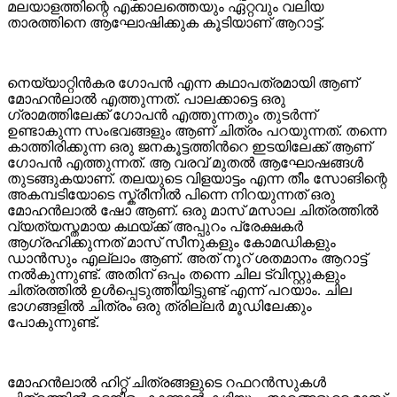
മലയാളത്തിന്റെ എക്കാലത്തെയും ഏറ്റവും വലിയ
താരത്തിനെ ആഘോഷിക്കുക കൂടിയാണ് ആറാട്ട്.
നെയ്യാറ്റിൻകര ഗോപൻ എന്ന കഥാപത്രമായി ആണ്
മോഹൻലാൽ എത്തുന്നത്. പാലക്കാട്ടെ ഒരു
ഗ്രാമത്തിലേക്ക് ഗോപൻ എത്തുന്നതും തുടർന്ന്
ഉണ്ടാകുന്ന സംഭവങ്ങളും ആണ് ചിത്രം പറയുന്നത്. തന്നെ
കാത്തിരിക്കുന്ന ഒരു ജനകൂട്ടത്തിന്‍റെ ഇടയിലേക്ക് ആണ്
ഗോപൻ എത്തുന്നത്. ആ വരവ് മുതൽ ആഘോഷങ്ങൾ
തുടങ്ങുകയാണ്. തലയുടെ വിളയാട്ടം എന്ന തീം സോങിന്റെ
അകമ്പടിയോടെ സ്ക്രീനിൽ പിന്നെ നിറയുന്നത് ഒരു
മോഹൻലാൽ ഷോ ആണ്. ഒരു മാസ് മസാല ചിത്രത്തിൽ
വ്യത്യസ്തമായ കഥയ്ക്ക് അപ്പുറം പ്രേക്ഷകർ
ആഗ്രഹിക്കുന്നത് മാസ് സീനുകളും കോമഡികളും
ഡാൻസും എല്ലാം ആണ്. അത് നൂറ് ശതമാനം ആറാട്ട്
നൽകുന്നുണ്ട്. അതിന് ഒപ്പം തന്നെ ചില ട്വിസ്റ്റുകളും
ചിത്രത്തിൽ ഉൾപ്പെടുത്തിയിട്ടുണ്ട് എന്ന് പറയാം. ചില
ഭാഗങ്ങളിൽ ചിത്രം ഒരു ത്രില്ലർ മൂഡിലേക്കും
പോകുന്നുണ്ട്.
മോഹൻലാൽ ഹിറ്റ് ചിത്രങ്ങളുടെ റഫറൻസുകൾ