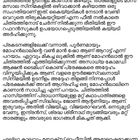
ചിത്രത്തിൽ ഉടനീളം കാണാൻ കഴിയും. താരങ്ങളുടെ മാസ്
മസാല സിനിമകളിൽ ഒഴിവാക്കാൻ കഴിയാത്ത ഒരു
സംഗതിയാണ് ഇത്. കൈയ്യടികൾ നേടാൻ വേണ്ടി
വെറുതെ തിരുകികയറ്റിയത് എന്ന ഫീൽ നൽകാതെ
ചിത്രത്തിനോട് ചേർന്ന് നിൽക്കുന്ന രീതിയിൽ ഈ
റഫറൻസുകൾ ഉപയോഗപ്പെടുത്തിയതിൽ കയ്യടി
അർഹിക്കുന്നു.
പ്രകടനങ്ങളിലേക്ക് വന്നാൽ, പൂർണമായും
മോഹൻലാലിന്റെ വൺ മാൻ ഷോ ആണ് ആറാട്ട് എന്ന്
പറയാം. ഏറ്റവും മികച്ച ലുക്കിൽ ആണ് മോഹൻലാൽ ഈ
ചിത്രത്തിൽ എത്തിയിരിക്കുന്നത്. അസാധ്യ കോമഡി
ആക്ഷൻ ടൈമിംഗ് കൊണ്ട് പ്രേക്ഷകരെ അദ്ദേഹം
വിസ്മയിപ്പിക്കുക ആണ്. വളരെ ഊർജ്ജസ്വലനായി
സിനിമയിൽ ഉടനീളം അദ്ദേഹ തിളങ്ങി നിന്നപ്പോൾ
പ്രേക്ഷകർക്ക് അവർ ആഗ്രഹിച്ച ഒരു മോഹൻലാലിനെ
കാണാൻ സാധിച്ചു എന്ന് പറയാം. ചിത്രത്തിൽ
ഹാസ്യത്തിന് പ്രാധാന്യമുള്ള മറ്റ് കഥാപാത്രങ്ങളെ
അവതരിപ്പിച്ചത് സിദ്ധിഖും ജോണി ആന്റണിയും ആണ്.
ഇരുവരും അതിൽ വിജയിച്ചു. വിജയരാഘവൻ, നെടുമുടി
വേണു, ഇന്ദ്രൻസ്, ശ്രദ്ധ ശ്രീനാഥ്‌ തുടങ്ങിയവരും മറ്റ്‌
താരങ്ങളും അവരുടെ ഭാഗങ്ങൾ മികച്ചത് ആക്കി.
എല്ലാ കാലവും ബോക്സ് ഓഫീസിൽ ആഘോഷമാക്കുന്ന