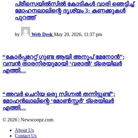
പ്രീസെയിൽസിൽ കോടികൾ വാരി ഞെട്ടിച്ച്
മോഹനലാലിന്റെ ദൃശ്യം 3; കണക്കുകൾ
പുറത്ത്
by
Web Desk
May 20, 2026, 11:37 pm
“കോർപ്പറേറ്റ് ഗുണ്ട ആയി അനൂപ് മേനോൻ”;
വമ്പൻ താരനിരയുമായി ‘വരാൽ’ ട്രെയിലർ
എത്തി…
“അവർ ചെറിയ ഒരു സിഗ്നൽ തന്നിട്ടുണ്ട്”;
മോഹൻലാലിന്റെ ‘മോൺസ്റ്റർ’ ട്രെയിലർ
എത്തി…
© 2026 | Newscoopz.com
About Us
Contact Us