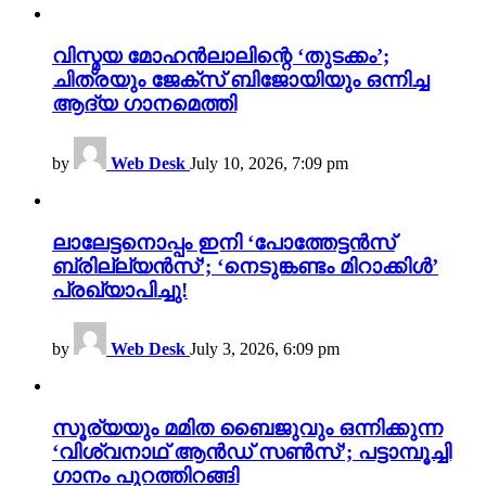
വിസ്മയ മോഹൻലാലിന്റെ ‘തുടക്കം’;
ചിത്രയും ജേക്സ് ബിജോയിയും ഒന്നിച്ച
ആദ്യ ഗാനമെത്തി
by
Web Desk
July 10, 2026, 7:09 pm
ലാലേട്ടനൊപ്പം ഇനി ‘പോത്തേട്ടൻസ്
ബ്രില്ല്യൻസ്’; ‘നെടുങ്കണ്ടം മിറാക്കിൾ’
പ്രഖ്യാപിച്ചു!
by
Web Desk
July 3, 2026, 6:09 pm
സൂര്യയും മമിത ബൈജുവും ഒന്നിക്കുന്ന
‘വിശ്വനാഥ് ആൻഡ് സൺസ്’; പട്ടാമ്പൂച്ചി
ഗാനം പുറത്തിറങ്ങി