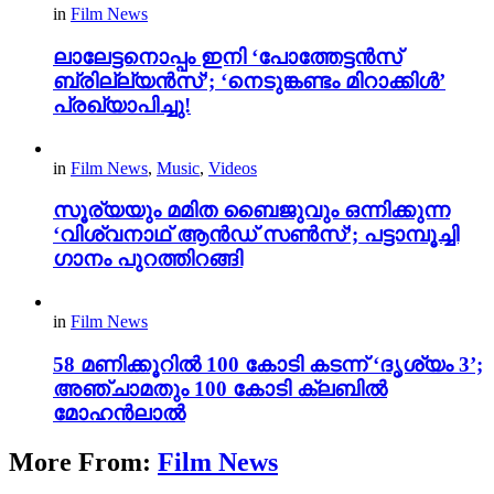
in
Film News
ലാലേട്ടനൊപ്പം ഇനി ‘പോത്തേട്ടൻസ്
ബ്രില്ല്യൻസ്’; ‘നെടുങ്കണ്ടം മിറാക്കിൾ’
പ്രഖ്യാപിച്ചു!
in
Film News
,
Music
,
Videos
സൂര്യയും മമിത ബൈജുവും ഒന്നിക്കുന്ന
‘വിശ്വനാഥ് ആൻഡ് സൺസ്’; പട്ടാമ്പൂച്ചി
ഗാനം പുറത്തിറങ്ങി
in
Film News
58 മണിക്കൂറിൽ 100 കോടി കടന്ന് ‘ദൃശ്യം 3’;
അഞ്ചാമതും 100 കോടി ക്ലബിൽ
മോഹൻലാൽ
More From:
Film News