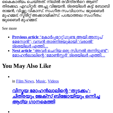
കൈകാര്യം ചെയ്തത്. നിഖിൽ രവീന്ദ്രന്‍റെ ആണ്
തിരക്കഥ. എഡിറ്റർ: അച്ചു വിജയൻ. ട്രെയിലർ കട്ട്: ബോബി
രാജൻ, വിഷ്ണു വികാസ്. സംഗീത സംവിധാനം: ജുബൈർ
മുഹമ്മദ്, സ്ട്രീറ്റ് അക്കാദമിക്സ്. പശ്ചാത്തല സംഗീതം:
ജുബൈർ മുഹമ്മദ്.
See more
Previous article
“കോർപ്പറേറ്റ് ഗുണ്ട ആയി അനൂപ്
മേനോൻ”; വമ്പൻ താരനിരയുമായി ‘വരാൽ’
ട്രെയിലർ എത്തി…
Next article
“അവർ ചെറിയ ഒരു സിഗ്നൽ തന്നിട്ടുണ്ട്”;
മോഹൻലാലിന്റെ ‘മോൺസ്റ്റർ’ ട്രെയിലർ എത്തി…
You May Also Like
in
Film News
,
Music
,
Videos
വിസ്മയ മോഹൻലാലിന്റെ ‘തുടക്കം’;
ചിത്രയും ജേക്സ് ബിജോയിയും ഒന്നിച്ച
ആദ്യ ഗാനമെത്തി