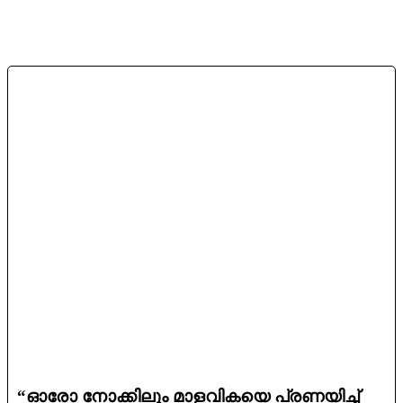
“ഓരോ നോക്കിലും മാളവികയെ പ്രണയിച്ച്