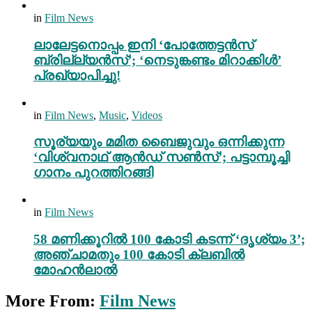
in
Film News
ലാലേട്ടനൊപ്പം ഇനി ‘പോത്തേട്ടൻസ്
ബ്രില്ല്യൻസ്’; ‘നെടുങ്കണ്ടം മിറാക്കിൾ’
പ്രഖ്യാപിച്ചു!
in
Film News
,
Music
,
Videos
സൂര്യയും മമിത ബൈജുവും ഒന്നിക്കുന്ന
‘വിശ്വനാഥ് ആൻഡ് സൺസ്’; പട്ടാമ്പൂച്ചി
ഗാനം പുറത്തിറങ്ങി
in
Film News
58 മണിക്കൂറിൽ 100 കോടി കടന്ന് ‘ദൃശ്യം 3’;
അഞ്ചാമതും 100 കോടി ക്ലബിൽ
മോഹൻലാൽ
More From:
Film News