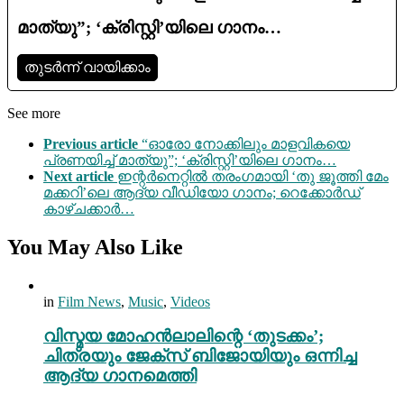
മാത്യു”; ‘ക്രിസ്റ്റി’യിലെ ഗാനം…
തുടര്‍ന്ന് വായിക്കാം
See more
Previous article
“ഓരോ നോക്കിലും മാളവികയെ
പ്രണയിച്ച് മാത്യു”; ‘ക്രിസ്റ്റി’യിലെ ഗാനം…
Next article
ഇന്റർനെറ്റിൽ തരംഗമായി ‘തു ജൂത്തി മേം
മക്കറി’ലെ ആദ്യ വീഡിയോ ഗാനം; റെക്കോർഡ്
കാഴ്ചക്കാർ…
You May Also Like
in
Film News
,
Music
,
Videos
വിസ്മയ മോഹൻലാലിന്റെ ‘തുടക്കം’;
ചിത്രയും ജേക്സ് ബിജോയിയും ഒന്നിച്ച
ആദ്യ ഗാനമെത്തി