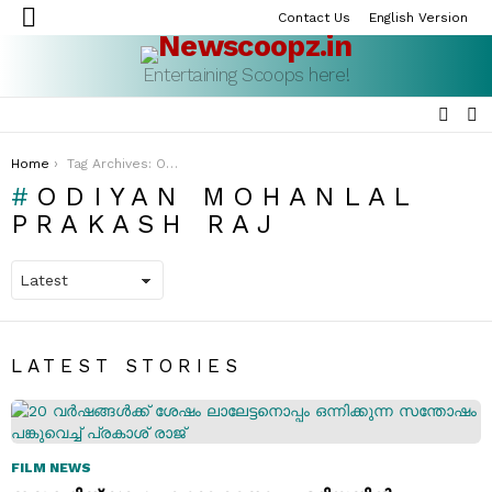
Contact Us
English Version
Menu
Entertaining Scoops here!
SEAR
S
S
You are here:
Home
Tag Archives: Odiyan Mohanlal Prakash Raj
ODIYAN MOHANLAL
PRAKASH RAJ
LATEST STORIES
FILM NEWS