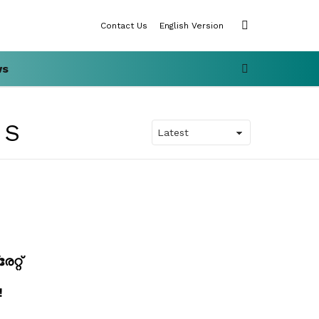
SWITCH
Contact Us
English Version
SKIN
SEARCH
ws
ES
്റ്‌
!