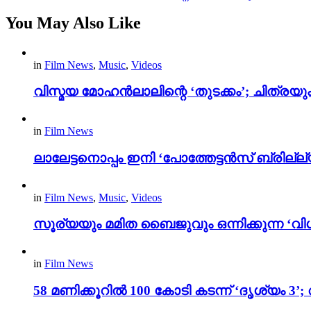
You May Also Like
in
Film News
,
Music
,
Videos
വിസ്മയ മോഹൻലാലിന്റെ ‘തുടക്കം’; ചിത്രയു
in
Film News
ലാലേട്ടനൊപ്പം ഇനി ‘പോത്തേട്ടൻസ് ബ്രില്ല്യൻ
in
Film News
,
Music
,
Videos
സൂര്യയും മമിത ബൈജുവും ഒന്നിക്കുന്ന ‘വിശ
in
Film News
58 മണിക്കൂറിൽ 100 കോടി കടന്ന് ‘ദൃശ്യ