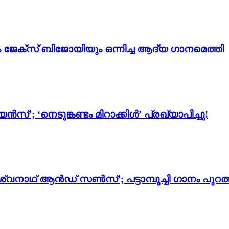
ം ജേക്സ് ബിജോയിയും ഒന്നിച്ച ആദ്യ ഗാനമെത്തി
സ്’; ‘നെടുങ്കണ്ടം മിറാക്കിൾ’ പ്രഖ്യാപിച്ചു!
്വനാഥ് ആൻഡ് സൺസ്’; പട്ടാമ്പൂച്ചി ഗാനം പുറത്