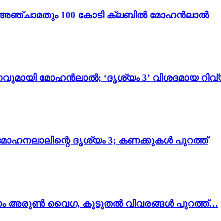
ം 3’; അഞ്ചാമതും 100 കോടി ക്ലബിൽ മോഹൻലാൽ
വുമായി മോഹൻലാൽ; ‘ദൃശ്യം 3’ വിശദമായ റിവ്
മോഹനലാലിന്റെ ദൃശ്യം 3; കണക്കുകൾ പുറത്ത്
നം അരുൺ വൈഗ, കൂടുതൽ വിവരങ്ങൾ പുറത്ത്…