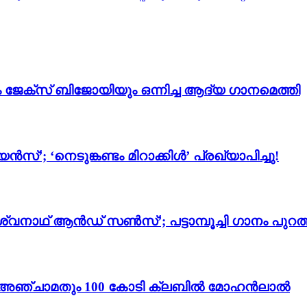
ം ജേക്സ് ബിജോയിയും ഒന്നിച്ച ആദ്യ ഗാനമെത്തി
സ്’; ‘നെടുങ്കണ്ടം മിറാക്കിൾ’ പ്രഖ്യാപിച്ചു!
്വനാഥ് ആൻഡ് സൺസ്’; പട്ടാമ്പൂച്ചി ഗാനം പുറത്
ം 3’; അഞ്ചാമതും 100 കോടി ക്ലബിൽ മോഹൻലാൽ