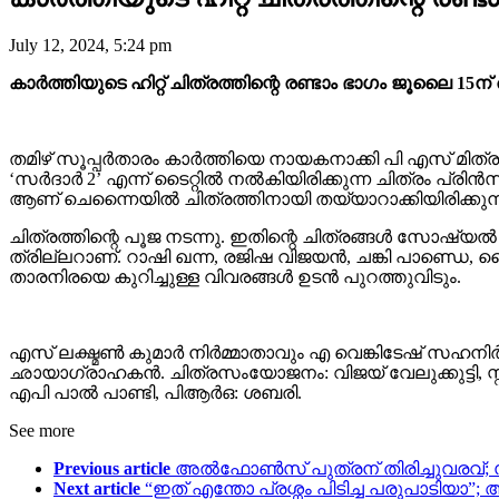
July 12, 2024, 5:24 pm
കാർത്തിയുടെ ഹിറ്റ് ചിത്രത്തിന്റെ രണ്ടാം ഭാഗം ജൂലൈ 15ന
തമിഴ് സൂപ്പർതാരം കാർത്തിയെ നായകനാക്കി പി എസ് മിത്രൻ
‘സർദാർ 2’ എന്ന് ടൈറ്റിൽ നൽകിയിരിക്കുന്ന ചിത്രം പ്രിൻ
ആണ് ചെന്നൈയിൽ ചിത്രത്തിനായി തയ്യാറാക്കിയിരിക്കുന്
ചിത്രത്തിന്റെ പൂജ നടന്നു. ഇതിന്റെ ചിത്രങ്ങൾ സോഷ്യ
ത്രില്ലറാണ്. റാഷി ഖന്ന, രജിഷ വിജയൻ, ചങ്കി പാണ്ഡെ, 
താരനിരയെ കുറിച്ചുള്ള വിവരങ്ങൾ ഉടൻ പുറത്തുവിടും.
എസ് ലക്ഷ്മൺ കുമാർ നിർമ്മാതാവും എ വെങ്കിടേഷ് സഹനി
ഛായാഗ്രാഹകൻ. ചിത്രസംയോജനം: വിജയ് വേലുക്കുട്ടി, സ്
എപി പാൽ പാണ്ടി, പിആർഒ: ശബരി.
See more
Previous article
അൽഫോൺസ് പുത്രന് തിരിച്ചുവരവ്
Next article
“ഇത് എന്തോ പ്രശ്നം പിടിച്ച പരുപാടിയാ”; 