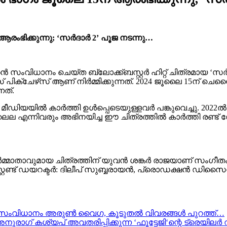
് ആരംഭിക്കുന്നു; ‘സർദാർ 2’ പൂജ നടന്നു…
 സംവിധാനം ചെയ്ത ബ്ലോക്ക്ബസ്റ്റർ ഹിറ്റ് ചിത്രമായ ‘സർദ
സ് പിക്‌ചേഴ്‌സ് ആണ് നിർമ്മിക്കുന്നത്. 2024 ജൂലൈ 15ന് 
നത്.
ൽ മീഡിയയിൽ കാർത്തി ഉൾപ്പെടെയുള്ളവർ പങ്കുവെച്ചു. 20
ലൈല എന്നിവരും അഭിനയിച്ച ഈ ചിത്രത്തിൽ കാർത്തി രണ്ട് 
ർമ്മാതാവുമായ ചിത്രത്തിന് യുവൻ ശങ്കർ രാജയാണ് സംഗീതം
റ്റണ്ട് ഡയറക്ടർ: ദിലീപ് സുബ്ബരായൻ, പ്രൊഡക്ഷൻ ഡിസൈന
; സംവിധാനം അരുൺ വൈഗ, കൂടുതൽ വിവരങ്ങൾ പുറത്ത്…
അനുരാഗ് കശ്യപ് അവതരിപ്പിക്കുന്ന ‘ഫൂട്ടേജി‘ന്റെ ട്രെയിലർ