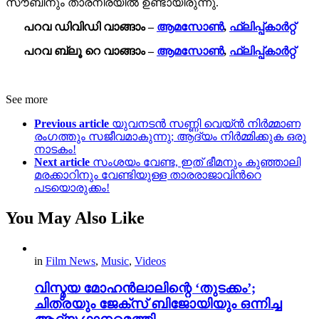
സൗബിനും താരനിരയിൽ ഉണ്ടായിരുന്നു.
പറവ ഡിവിഡി വാങ്ങാം –
ആമസോൺ
,
ഫ്ലിപ്പ്കാര്‍റ്റ്
പറവ ബ്ലൂ റെ വാങ്ങാം –
ആമസോൺ
,
ഫ്ലിപ്പ്കാര്‍റ്റ്
See more
Previous article
യുവനടന്‍ സണ്ണി വെയ്ന്‍ നിര്‍മ്മാണ
രംഗത്തും സജീവമാകുന്നു; ആദ്യം നിര്‍മ്മിക്കുക ഒരു
നാടകം!
Next article
സംശയം വേണ്ട, ഇത് ഭീമനും കുഞ്ഞാലി
മരക്കാറിനും വേണ്ടിയുള്ള താരരാജാവിന്‍റെ
പടയൊരുക്കം!
You May Also Like
in
Film News
,
Music
,
Videos
വിസ്മയ മോഹൻലാലിന്റെ ‘തുടക്കം’;
ചിത്രയും ജേക്സ് ബിജോയിയും ഒന്നിച്ച