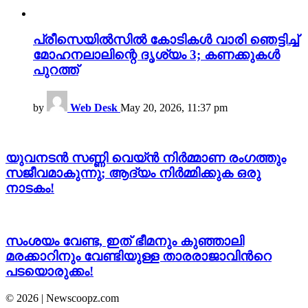
പ്രീസെയിൽസിൽ കോടികൾ വാരി ഞെട്ടിച്ച്
മോഹനലാലിന്റെ ദൃശ്യം 3; കണക്കുകൾ
പുറത്ത്
by
Web Desk
May 20, 2026, 11:37 pm
യുവനടന്‍ സണ്ണി വെയ്ന്‍ നിര്‍മ്മാണ രംഗത്തും
സജീവമാകുന്നു; ആദ്യം നിര്‍മ്മിക്കുക ഒരു
നാടകം!
സംശയം വേണ്ട, ഇത് ഭീമനും കുഞ്ഞാലി
മരക്കാറിനും വേണ്ടിയുള്ള താരരാജാവിന്‍റെ
പടയൊരുക്കം!
© 2026 | Newscoopz.com