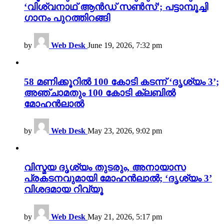
‘വിശ്വനാഥ് ആൻഡ് സൺസ്’; പട്ടാമ്പൂച്ചി
ഗാനം പുറത്തിറങ്ങി
by
Web Desk
June 19, 2026, 7:32 pm
58 മണിക്കൂറിൽ 100 കോടി കടന്ന് ‘ദൃശ്യം 3’;
അഞ്ചാമതും 100 കോടി ക്ലബിൽ
മോഹൻലാൽ
by
Web Desk
May 23, 2026, 9:02 pm
വിസ്മയ ദൃശ്യം തുടരും, അനായാസ
പ്രകടനവുമായി മോഹൻലാൽ; ‘ദൃശ്യം 3’
വിശദമായ റിവ്യൂ
by
Web Desk
May 21, 2026, 5:17 pm