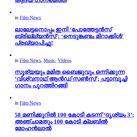
ആദ്യ ഗാനമെത്തി
in
Film News
ലാലേട്ടനൊപ്പം ഇനി ‘പോത്തേട്ടൻസ്
ബ്രില്ല്യൻസ്’; ‘നെടുങ്കണ്ടം മിറാക്കിൾ’
പ്രഖ്യാപിച്ചു!
in
Film News
,
Music
,
Videos
സൂര്യയും മമിത ബൈജുവും ഒന്നിക്കുന്ന
‘വിശ്വനാഥ് ആൻഡ് സൺസ്’; പട്ടാമ്പൂച്ചി
ഗാനം പുറത്തിറങ്ങി
in
Film News
58 മണിക്കൂറിൽ 100 കോടി കടന്ന് ‘ദൃശ്യം 3’;
അഞ്ചാമതും 100 കോടി ക്ലബിൽ
മോഹൻലാൽ