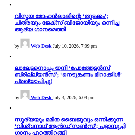
വിസ്മയ മോഹൻലാലിന്റെ ‘തുടക്കം’;
ചിത്രയും ജേക്സ് ബിജോയിയും ഒന്നിച്ച
ആദ്യ ഗാനമെത്തി
by
Web Desk
July 10, 2026, 7:09 pm
ലാലേട്ടനൊപ്പം ഇനി ‘പോത്തേട്ടൻസ്
ബ്രില്ല്യൻസ്’; ‘നെടുങ്കണ്ടം മിറാക്കിൾ’
പ്രഖ്യാപിച്ചു!
by
Web Desk
July 3, 2026, 6:09 pm
സൂര്യയും മമിത ബൈജുവും ഒന്നിക്കുന്ന
‘വിശ്വനാഥ് ആൻഡ് സൺസ്’; പട്ടാമ്പൂച്ചി
ഗാനം പുറത്തിറങ്ങി