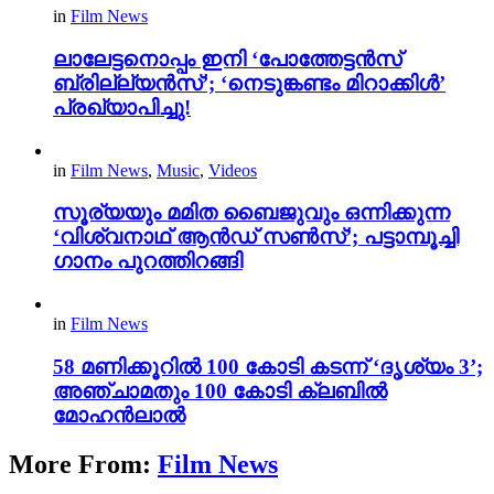
in
Film News
ലാലേട്ടനൊപ്പം ഇനി ‘പോത്തേട്ടൻസ്
ബ്രില്ല്യൻസ്’; ‘നെടുങ്കണ്ടം മിറാക്കിൾ’
പ്രഖ്യാപിച്ചു!
in
Film News
,
Music
,
Videos
സൂര്യയും മമിത ബൈജുവും ഒന്നിക്കുന്ന
‘വിശ്വനാഥ് ആൻഡ് സൺസ്’; പട്ടാമ്പൂച്ചി
ഗാനം പുറത്തിറങ്ങി
in
Film News
58 മണിക്കൂറിൽ 100 കോടി കടന്ന് ‘ദൃശ്യം 3’;
അഞ്ചാമതും 100 കോടി ക്ലബിൽ
മോഹൻലാൽ
More From:
Film News