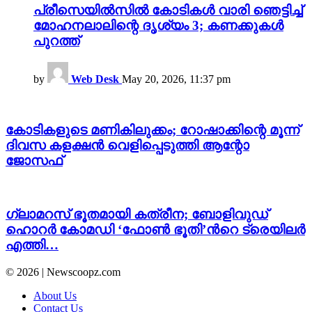
പ്രീസെയിൽസിൽ കോടികൾ വാരി ഞെട്ടിച്ച്
മോഹനലാലിന്റെ ദൃശ്യം 3; കണക്കുകൾ
പുറത്ത്
by
Web Desk
May 20, 2026, 11:37 pm
കോടികളുടെ മണികിലുക്കം; റോഷാക്കിന്റെ മൂന്ന്
ദിവസ കളക്ഷന്‍ വെളിപ്പെടുത്തി ആന്റോ
ജോസഫ്
ഗ്ലാമറസ് ഭൂതമായി കത്രീന; ബോളിവുഡ്
ഹൊറർ കോമഡി ‘ഫോൺ ഭൂതി’ന്‍റെ ട്രെയിലർ
എത്തി…
© 2026 | Newscoopz.com
About Us
Contact Us