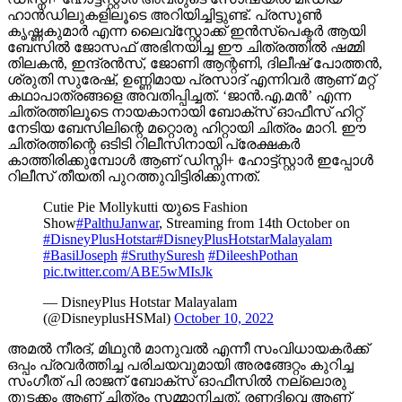
ഹാൻഡിലുകളിലൂടെ അറിയിച്ചിട്ടുണ്ട്. പ്രസൂൺ
കൃഷ്ണകുമാർ എന്ന ലൈവ്സ്റ്റോക്ക് ഇൻസ്‌പെക്ടർ ആയി
ബേസിൽ ജോസഫ് അഭിനയിച്ച ഈ ചിത്രത്തിൽ ഷമ്മി
തിലകൻ, ഇന്ദ്രൻസ്, ജോണി ആന്റണി, ദിലീഷ് പോത്തൻ,
ശ്രുതി സുരേഷ്, ഉണ്ണിമായ പ്രസാദ് എന്നിവർ ആണ് മറ്റ്
കഥാപാത്രങ്ങളെ അവതിപ്പിച്ചത്. ‘ജാൻ.എ.മൻ’ എന്ന
ചിത്രത്തിലൂടെ നായകാനായി ബോക്സ് ഓഫീസ് ഹിറ്റ്
നേടിയ ബേസിലിന്റെ മറ്റൊരു ഹിറ്റായി ചിത്രം മാറി. ഈ
ചിത്രത്തിന്റെ ഒടിടി റിലീസിനായി പ്രേക്ഷകർ
കാത്തിരിക്കുമ്പോൾ ആണ് ഡിസ്നി+ ഹോട്ട്സ്റ്റാർ ഇപ്പോൾ
റിലീസ് തീയതി പുറത്തുവിട്ടിരിക്കുന്നത്.
Cutie Pie Mollykutti യുടെ Fashion
Show
#PalthuJanwar
, Streaming from 14th October on
#DisneyPlusHotstar
#DisneyPlusHotstarMalayalam
#BasilJoseph
#SruthySuresh
#DileeshPothan
pic.twitter.com/ABE5wMIsJk
— DisneyPlus Hotstar Malayalam
(@DisneyplusHSMal)
October 10, 2022
അമൽ നീരദ്, മിഥുൻ മാനുവൽ എന്നീ സംവിധായകർക്ക്
ഒപ്പം പ്രവർത്തിച്ച പരിചയവുമായി അരങ്ങേറ്റം കുറിച്ച
സംഗീത് പി രാജന് ബോക്‌സ് ഓഫീസിൽ നല്ലൊരു
തുടക്കം ആണ് ചിത്രം സമ്മാനിച്ചത്. രണദിവെ ആണ്