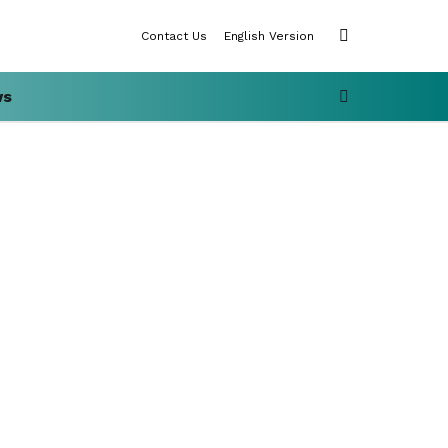
SWITCH
Contact Us
English Version
SKIN
SEARCH
ws