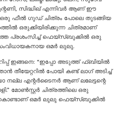
്റണി, സിദ്ധിഖ് എന്നിവർ ആണ് ഈ
ത്. ഒരു ഫീൽ ഗുഡ് ചിത്രം പോലെ തുടങ്ങിയ
രത്തിൽ ഒരുക്കിയിരിക്കുന്ന ചിത്രമാണ്
തെ പ്രശംസിച്ച് ഫെയ്‌സ്ബുക്കിൽ ഒരു
ുഖ സംവിധായകനായ ഒമർ ലുലു.
ിപ്പ് ഇങ്ങനെ: “ഇപ്പോ അടുത്ത് ഫ്‌ബിയിൽ
 ഞാന്‍ തീയേറ്ററിൽ പോയി കണ്ട് ലാഗ് അടിച്ച്
ോ നല്ല എന്റർടൈനർ ആണ് ലലേട്ടന്റെ
” മോൺസ്റ്റർ ചിത്രത്തിലെ ഒരു
ചു കൊണ്ടാണ് ഒമർ ലുലു ഫെയ്‌സ്ബുക്കിൽ