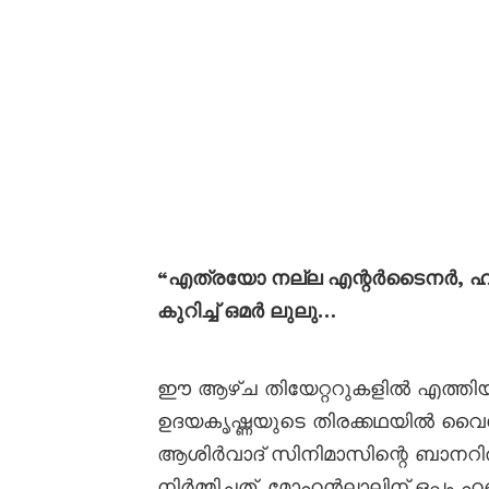
“എത്രയോ നല്ല എന്റർടൈനർ, ഹണ
കുറിച്ച് ഒമർ ലുലു…
ഈ ആഴ്ച തിയേറ്ററുകളിൽ എത്തിയ
ഉദയകൃഷ്ണയുടെ തിരക്കഥയിൽ വൈ
ആശിർവാദ് സിനിമാസിന്റെ ബാനറ
നിർമ്മിച്ചത്. മോഹൻലാലിന് ഒപ്പം ഹ