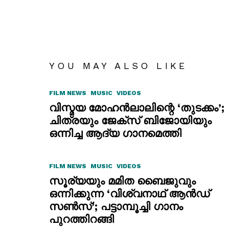
YOU MAY ALSO LIKE
FILM NEWS
MUSIC
VIDEOS
വിസ്മയ മോഹൻലാലിന്റെ ‘തുടക്കം’;
ചിത്രയും ജേക്സ് ബിജോയിയും
ഒന്നിച്ച ആദ്യ ഗാനമെത്തി
FILM NEWS
MUSIC
VIDEOS
സൂര്യയും മമിത ബൈജുവും
ഒന്നിക്കുന്ന ‘വിശ്വനാഥ് ആൻഡ്
സൺസ്’; പട്ടാമ്പൂച്ചി ഗാനം
പുറത്തിറങ്ങി