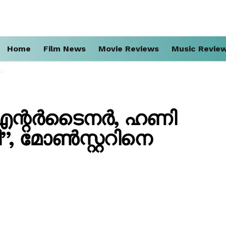
Home
Film News
Movie Reviews
Music Revie
എന്റർടൈനർ, ഹണി
 മോൺസ്റ്ററിനെ