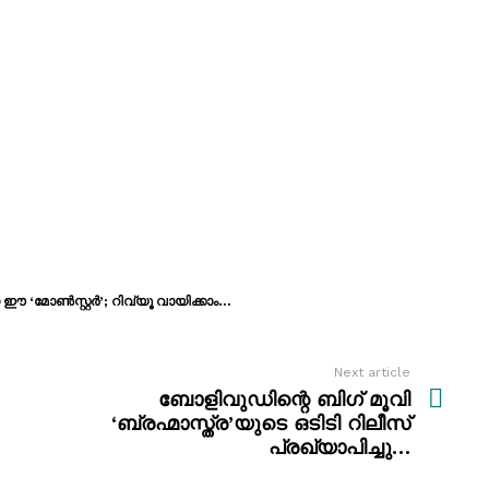
 ഈ ‘മോൺസ്റ്റർ’; റിവ്യൂ വായിക്കാം…
Next article
ബോളിവുഡിന്റെ ബിഗ് മൂവി
‘ബ്രഹ്മാസ്ത്ര’യുടെ ഒടിടി റിലീസ്
പ്രഖ്യാപിച്ചു…