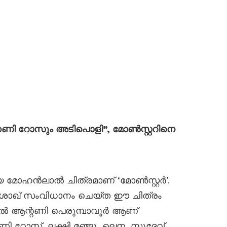
ി റോസും അടിപൊളി”, മോൺസ്റ്ററിനെ
 മോഹൻലാൽ ചിത്രമാണ് ‘മോൺസ്റ്റർ’.
ശാഖ് സംവിധാനം ചെയ്ത ഈ ചിത്രം
ിൽ ആന്റണി പെരുമ്പാവൂർ ആണ്
ണി റോസ്, ലക്ഷ്മി മഞ്ജു, ലെന, സുദേവ്