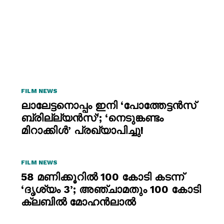
FILM NEWS
ലാലേട്ടനൊപ്പം ഇനി ‘പോത്തേട്ടൻസ്
ബ്രില്ല്യൻസ്’; ‘നെടുങ്കണ്ടം
മിറാക്കിൾ’ പ്രഖ്യാപിച്ചു!
FILM NEWS
58 മണിക്കൂറിൽ 100 കോടി കടന്ന്
‘ദൃശ്യം 3’; അഞ്ചാമതും 100 കോടി
ക്ലബിൽ മോഹൻലാൽ