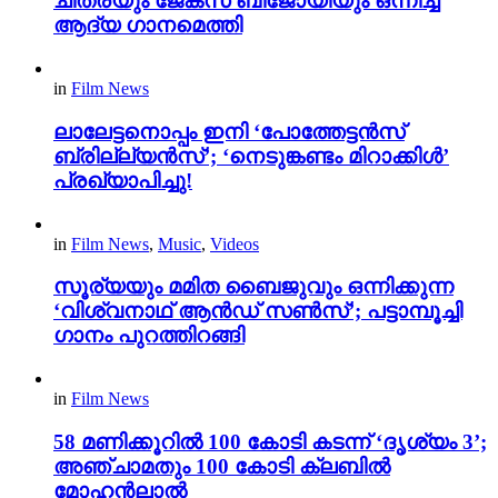
ചിത്രയും ജേക്സ് ബിജോയിയും ഒന്നിച്ച
ആദ്യ ഗാനമെത്തി
in
Film News
ലാലേട്ടനൊപ്പം ഇനി ‘പോത്തേട്ടൻസ്
ബ്രില്ല്യൻസ്’; ‘നെടുങ്കണ്ടം മിറാക്കിൾ’
പ്രഖ്യാപിച്ചു!
in
Film News
,
Music
,
Videos
സൂര്യയും മമിത ബൈജുവും ഒന്നിക്കുന്ന
‘വിശ്വനാഥ് ആൻഡ് സൺസ്’; പട്ടാമ്പൂച്ചി
ഗാനം പുറത്തിറങ്ങി
in
Film News
58 മണിക്കൂറിൽ 100 കോടി കടന്ന് ‘ദൃശ്യം 3’;
അഞ്ചാമതും 100 കോടി ക്ലബിൽ
മോഹൻലാൽ