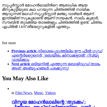
സൂപ്പർസ്റ്റാർ മോഹൻലാലിന്‍റെ ആരാധിക ആയ
മീനുകുട്ടിയുടെ കഥ പറയുന്ന ചിത്രത്തിൽ നായിക
ആവുന്നത് ലേഡി സൂപ്പർസ്റ്റാർ മഞ്ജു വാര്യർ ആണ്.
ഇന്ദ്രജിത് സുകുമാരൻ ആണ് നായകൻ. സലിം കുമാർ,
സൗബിൻ തുടങ്ങിയ താരങ്ങളും ചിത്രത്തിൽ ഉണ്ട്. ചിത്രം
ഏപ്രിൽ 14ന് തീയേറ്ററുകളിൽ എത്തും.
See more
Previous article
നിരാശപ്പെടുത്തില്ല ഈ ഫീൽ ഗുഡ്
എന്റെർറ്റൈനെർ; ‘ഒരായിരം കിനാക്കളാൽ’ റിവ്യൂ
വായിക്കാം
Next article
ഒടിയനിൽ എത്തുന്ന ബോളിവുഡ് താരം
ആര്? അഭ്യൂഹങ്ങൾ പരക്കുന്നു!
You May Also Like
in
Film News
,
Music
,
Videos
വിസ്മയ മോഹൻലാലിന്റെ ‘തുടക്കം’;