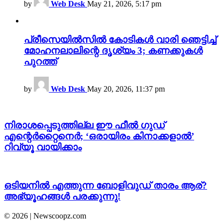
by
Web Desk
May 21, 2026, 5:17 pm
പ്രീസെയിൽസിൽ കോടികൾ വാരി ഞെട്ടിച്ച്
മോഹനലാലിന്റെ ദൃശ്യം 3; കണക്കുകൾ
പുറത്ത്
by
Web Desk
May 20, 2026, 11:37 pm
നിരാശപ്പെടുത്തില്ല ഈ ഫീൽ ഗുഡ്
എന്റെർറ്റൈനെർ; ‘ഒരായിരം കിനാക്കളാൽ’
റിവ്യൂ വായിക്കാം
ഒടിയനിൽ എത്തുന്ന ബോളിവുഡ് താരം ആര്?
അഭ്യൂഹങ്ങൾ പരക്കുന്നു!
© 2026 | Newscoopz.com