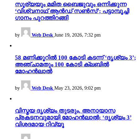
സൂര്യയും മമിത ബൈജുവും ഒന്നിക്കുന്ന
‘വിശ്വനാഥ് ആൻഡ് സൺസ്’; പട്ടാമ്പൂച്ചി
ഗാനം പുറത്തിറങ്ങി
by
Web Desk
June 19, 2026, 7:32 pm
58 മണിക്കൂറിൽ 100 കോടി കടന്ന് ‘ദൃശ്യം 3’;
അഞ്ചാമതും 100 കോടി ക്ലബിൽ
മോഹൻലാൽ
by
Web Desk
May 23, 2026, 9:02 pm
വിസ്മയ ദൃശ്യം തുടരും, അനായാസ
പ്രകടനവുമായി മോഹൻലാൽ; ‘ദൃശ്യം 3’
വിശദമായ റിവ്യൂ