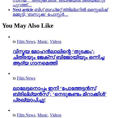
സിനിമ”; ‘ആടുജീവിതം’ ഒഫീഷ്യൽ ട്രെയിലറും
പുറത്ത്…
Next article
ബിഗ് ബഡ്ജറ്റ് ത്രില്ലറിൽ സ്റ്റൈലിഷ്
മമ്മൂട്ടി; ‘ബസൂക്ക’ പോസ്റ്റർ…
You May Also Like
in
Film News
,
Music
,
Videos
വിസ്മയ മോഹൻലാലിന്റെ ‘തുടക്കം’;
ചിത്രയും ജേക്സ് ബിജോയിയും ഒന്നിച്ച
ആദ്യ ഗാനമെത്തി
in
Film News
ലാലേട്ടനൊപ്പം ഇനി ‘പോത്തേട്ടൻസ്
ബ്രില്ല്യൻസ്’; ‘നെടുങ്കണ്ടം മിറാക്കിൾ’
പ്രഖ്യാപിച്ചു!
in
Film News
,
Music
,
Videos