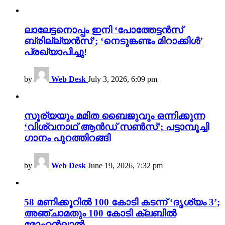
ലാലേട്ടനൊപ്പം ഇനി ‘പോത്തേട്ടൻസ്
ബ്രില്ല്യൻസ്’; ‘നെടുങ്കണ്ടം മിറാക്കിൾ’
പ്രഖ്യാപിച്ചു!
by
Web Desk
July 3, 2026, 6:09 pm
സൂര്യയും മമിത ബൈജുവും ഒന്നിക്കുന്ന
‘വിശ്വനാഥ് ആൻഡ് സൺസ്’; പട്ടാമ്പൂച്ചി
ഗാനം പുറത്തിറങ്ങി
by
Web Desk
June 19, 2026, 7:32 pm
58 മണിക്കൂറിൽ 100 കോടി കടന്ന് ‘ദൃശ്യം 3’;
അഞ്ചാമതും 100 കോടി ക്ലബിൽ
മോഹൻലാൽ