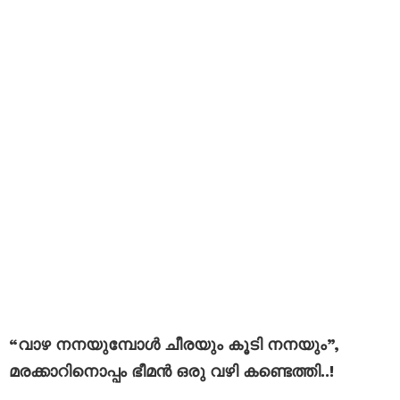
“വാഴ നനയുമ്പോൾ ചീരയും കൂടി നനയും”,
മരക്കാറിനൊപ്പം ഭീമൻ ഒരു വഴി കണ്ടെത്തി..!