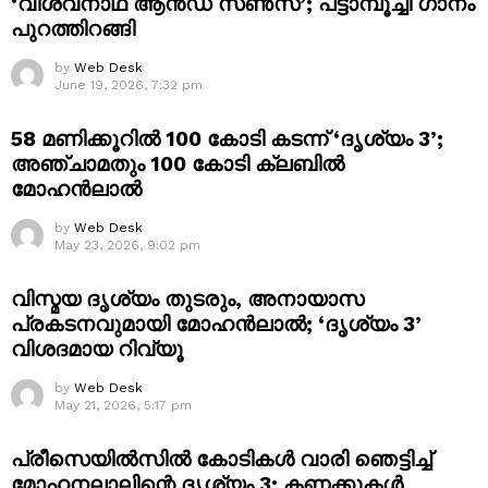
‘വിശ്വനാഥ് ആൻഡ് സൺസ്’; പട്ടാമ്പൂച്ചി ഗാനം
പുറത്തിറങ്ങി
by
Web Desk
June 19, 2026, 7:32 pm
58 മണിക്കൂറിൽ 100 കോടി കടന്ന് ‘ദൃശ്യം 3’;
അഞ്ചാമതും 100 കോടി ക്ലബിൽ
മോഹൻലാൽ
by
Web Desk
May 23, 2026, 9:02 pm
വിസ്മയ ദൃശ്യം തുടരും, അനായാസ
പ്രകടനവുമായി മോഹൻലാൽ; ‘ദൃശ്യം 3’
വിശദമായ റിവ്യൂ
by
Web Desk
May 21, 2026, 5:17 pm
പ്രീസെയിൽസിൽ കോടികൾ വാരി ഞെട്ടിച്ച്
മോഹനലാലിന്റെ ദൃശ്യം 3; കണക്കുകൾ