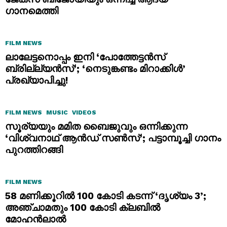
ഗാനമെത്തി
FILM NEWS
ലാലേട്ടനൊപ്പം ഇനി ‘പോത്തേട്ടൻസ്
ബ്രില്ല്യൻസ്’; ‘നെടുങ്കണ്ടം മിറാക്കിൾ’
പ്രഖ്യാപിച്ചു!
FILM NEWS
MUSIC
VIDEOS
സൂര്യയും മമിത ബൈജുവും ഒന്നിക്കുന്ന
‘വിശ്വനാഥ് ആൻഡ് സൺസ്’; പട്ടാമ്പൂച്ചി ഗാനം
പുറത്തിറങ്ങി
FILM NEWS
58 മണിക്കൂറിൽ 100 കോടി കടന്ന് ‘ദൃശ്യം 3’;
അഞ്ചാമതും 100 കോടി ക്ലബിൽ
മോഹൻലാൽ