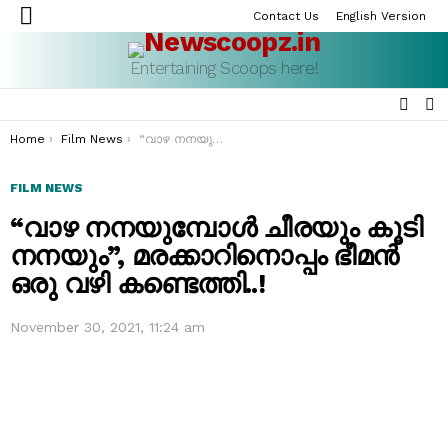
Contact Us
English Version
Menu
Entertaining Scoops here!
SEAR
S
S
You are here:
Home
Film News
“വാഴ നനയുമ്പോൾ ചീരയും കൂടി നനയും”, മരക്കാറിനൊപ്പം ഭീമൻ ഒരു വഴി കണ്ടെത്തി..!
FILM NEWS
“വാഴ നനയുമ്പോൾ ചീരയും കൂടി
നനയും”, മരക്കാറിനൊപ്പം ഭീമൻ
ഒരു വഴി കണ്ടെത്തി..!
November 30, 2021, 11:24 am