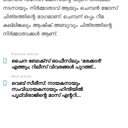
നടനായും നിർമ്മാതാവ് ആയും ചെമ്പൻ ജോസ്
ചിത്രത്തിന്റെ ഭാഗമാണ്. ചെമ്പന് ഒപ്പം റീമ
കല്ലിങ്കലും ആഷിക് അബുവും ചിത്രത്തിന്റെ
നിർമ്മാതാക്കൾ ആണ്.
Previous article
See
more
ചൈന ബോക്സ് ഓഫീസിലും ‘മരക്കാർ’
എത്തും; റിലീസ് വിവരങ്ങൾ പുറത്ത്…
Next article
വെബ് സീരീസ്: നായകനായും
സംവിധായകനായും ഹിന്ദിയിൽ
പൃഥ്വിരാജിന്റെ മാസ് എന്ററി…