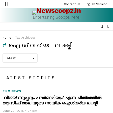
Contact Us
English Version
Menu
Entertaining Scoops here!
SEAR
S
S
You are here:
Home
Tag Archives: ഐശ്വര്യ ലക്ഷ്മി
ഐശ്വര്യ ലക്ഷ്മി
LATEST STORIES
FILM NEWS
‘വിജയ് സൂപ്പറും പൗർണമിയും’ എന്ന ചിത്രത്തിൽ
ആസിഫ് അലിയുടെ നായിക ഐശ്വര്യ ലക്ഷ്മി
June 29, 2018, 4:07 pm