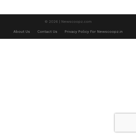
© 2026 | Newscoopz.com
About Us
Contact Us
Privacy Policy For Newscoopz.in