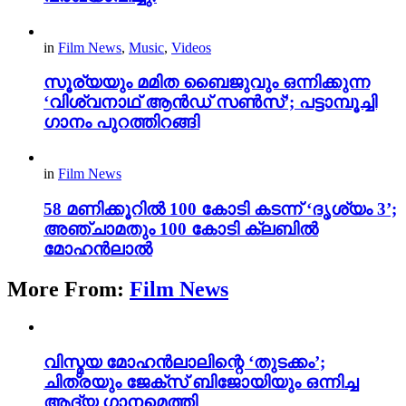
in
Film News
,
Music
,
Videos
സൂര്യയും മമിത ബൈജുവും ഒന്നിക്കുന്ന
‘വിശ്വനാഥ് ആൻഡ് സൺസ്’; പട്ടാമ്പൂച്ചി
ഗാനം പുറത്തിറങ്ങി
in
Film News
58 മണിക്കൂറിൽ 100 കോടി കടന്ന് ‘ദൃശ്യം 3’;
അഞ്ചാമതും 100 കോടി ക്ലബിൽ
മോഹൻലാൽ
More From:
Film News
വിസ്മയ മോഹൻലാലിന്റെ ‘തുടക്കം’;
ചിത്രയും ജേക്സ് ബിജോയിയും ഒന്നിച്ച
ആദ്യ ഗാനമെത്തി