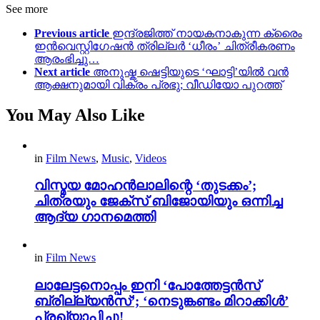
See more
Previous article
ഇന്ദ്രജിത്ത് നായകനാകുന്ന ക്രൈം
ഇൻവെസ്റ്റിഗേഷൻ ത്രില്ലർ ‘ധീരം’ ചിത്രീകരണം
ആരംഭിച്ചു…
Next article
അനുഷ്ക ഷെട്ടിയുടെ ‘ഘാട്ടി’യിൽ വൻ
ആക്ഷനുമായി വിക്രം പ്രഭു; വീഡിയോ പുറത്ത്
You May Also Like
in
Film News
,
Music
,
Videos
വിസ്മയ മോഹൻലാലിന്റെ ‘തുടക്കം’;
ചിത്രയും ജേക്സ് ബിജോയിയും ഒന്നിച്ച
ആദ്യ ഗാനമെത്തി
in
Film News
ലാലേട്ടനൊപ്പം ഇനി ‘പോത്തേട്ടൻസ്
ബ്രില്ല്യൻസ്’; ‘നെടുങ്കണ്ടം മിറാക്കിൾ’
പ്രഖ്യാപിച്ചു!