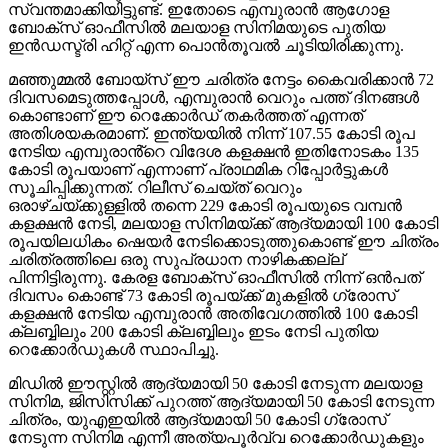
സ്വന്തമാക്കിയിട്ടുണ്ട്. ഇതോടെ എമ്പുരാൻ ആഗോള
ബോക്സ് ഓഫീസിൽ മലയാള സിനിമയുടെ പുതിയ
ഇൻഡസ്ട്രി ഹിറ്റ് എന്ന പൊൻതൂവൽ ചൂടിയിരിക്കുന്നു.
മഞ്ഞുമ്മൽ ബോയ്സ് ഈ ചരിത്ര നേട്ടം കൈവരിക്കാൻ 72
ദിവസമെടുത്തപ്പോൾ, എമ്പുരാൻ വെറും പത്ത് ദിനങ്ങൾ
കൊണ്ടാണ് ഈ റെക്കോർഡ് തകർത്തത് എന്നത്
അതിശയകരമാണ്. ഇന്ത്യയിൽ നിന്ന് 107.55 കോടി രൂപ
നേടിയ എമ്പുരാൻ്റെ വിദേശ കളക്ഷൻ ഇതിനോടകം 135
കോടി രൂപയാണ് എന്നാണ് പ്രാഥമിക റിപ്പോർട്ടുകൾ
സൂചിപ്പിക്കുന്നത്. റിലീസ് ചെയ്ത് വെറും
ഒരാഴ്ചയ്ക്കുള്ളിൽ തന്നെ 229 കോടി രൂപയുടെ വമ്പൻ
കളക്ഷൻ നേടി, മലയാള സിനിമയ്ക്ക് ആദ്യമായി 100 കോടി
രൂപയിലധികം ഷെയർ നേടിക്കൊടുത്തുകൊണ്ട് ഈ ചിത്രം
ചരിത്രത്തിലെ ഒരു സുപ്രധാന നാഴികക്കല്ല്
പിന്നിട്ടിരുന്നു. കേരള ബോക്സ് ഓഫീസിൽ നിന്ന് ഒൻപത്
ദിവസം കൊണ്ട് 73 കോടി രൂപയ്ക്ക് മുകളിൽ ഗ്രോസ്
കളക്ഷൻ നേടിയ എമ്പുരാൻ അതിവേഗത്തിൽ 100 കോടി
ക്ലബ്ബിലും 200 കോടി ക്ലബ്ബിലും ഇടം നേടി പുതിയ
റെക്കോർഡുകൾ സ്ഥാപിച്ചു.
മിഡിൽ ഈസ്റ്റിൽ ആദ്യമായി 50 കോടി നേടുന്ന മലയാള
സിനിമ, ജിസിസിക്ക് പുറത്ത് ആദ്യമായി 50 കോടി നേടുന്ന
ചിത്രം, യുഎഇയിൽ ആദ്യമായി 50 കോടി ഗ്രോസ്
നേടുന്ന സിനിമ എന്നീ അത്യപൂർവ്വ റെക്കോർഡുകളും