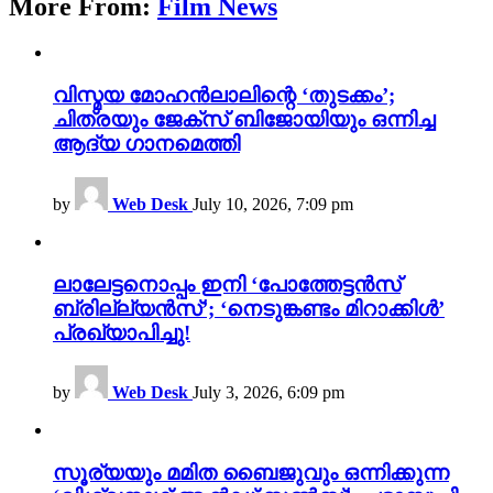
More From:
Film News
വിസ്മയ മോഹൻലാലിന്റെ ‘തുടക്കം’;
ചിത്രയും ജേക്സ് ബിജോയിയും ഒന്നിച്ച
ആദ്യ ഗാനമെത്തി
by
Web Desk
July 10, 2026, 7:09 pm
ലാലേട്ടനൊപ്പം ഇനി ‘പോത്തേട്ടൻസ്
ബ്രില്ല്യൻസ്’; ‘നെടുങ്കണ്ടം മിറാക്കിൾ’
പ്രഖ്യാപിച്ചു!
by
Web Desk
July 3, 2026, 6:09 pm
സൂര്യയും മമിത ബൈജുവും ഒന്നിക്കുന്ന