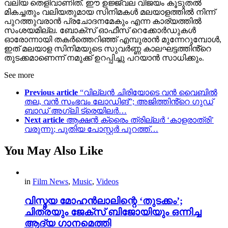
വലിയ തെളിവാണിത്. ഈ ഉജ്ജ്വല വിജയം കൂടുതൽ
മികച്ചതും വലിയതുമായ സിനിമകൾ മലയാളത്തിൽ നിന്ന്
പുറത്തുവരാൻ പ്രചോദനമേകും എന്ന കാര്യത്തിൽ
സംശയമില്ല. ബോക്സ് ഓഫീസ് റെക്കോർഡുകൾ
ഓരോന്നായി തകർത്തെറിഞ്ഞ് എമ്പുരാൻ മുന്നേറുമ്പോൾ,
ഇത് മലയാള സിനിമയുടെ സുവർണ്ണ കാലഘട്ടത്തിൻ്റെ
തുടക്കമാണെന്ന് നമുക്ക് ഉറപ്പിച്ചു പറയാൻ സാധിക്കും.
See more
Previous article
“വില്ലൻ ചിരിയോടെ വൻ വൈബിൽ
തല, വൻ സംഭവം ലോഡിങ്”; അജിത്തിൻ്റെ ഗുഡ്
ബാഡ് അഗ്ലി ട്രെയിലർ…
Next article
ആക്ഷൻ ക്രൈം ത്രില്ലർ ‘കാളരാത്രി’
വരുന്നു; പുതിയ പോസ്റ്റർ പുറത്ത്…
You May Also Like
in
Film News
,
Music
,
Videos
വിസ്മയ മോഹൻലാലിന്റെ ‘തുടക്കം’;
ചിത്രയും ജേക്സ് ബിജോയിയും ഒന്നിച്ച
ആദ്യ ഗാനമെത്തി