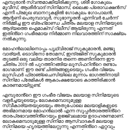
എമ്പുരാൻ സ്വന്തമാക്കിയിരിക്കുന്നു. ശ്രീ ഗോകുലം
മൂവീസ്, ആശീർവാദ് സിനിമാസ്, ലൈക്ക പ്രൊഡക്ഷൻസ്
എന്നീ പ്രമുഖ ബാനറുകളിൽ ഗോകുലം ഗോപാലൻ,
ആന്റണി പെരുമ്പാവൂർ, സുഭാസ്കരൻ എന്നിവർ ചേർന്ന്
നിർമ്മിച്ച ഈ ബ്രഹ്‌മാണ്ഡ ചിത്രം മലയാള സിനിമയുടെ
ആദ്യത്തെ ഐമാക്സ് റിലീസ് ആയിരുന്നു എന്നത്
ഇതിൻ്റെ ഗംഭീരമായ നിർമ്മാണ നിലവാരത്തിന് സാക്ഷ്യം
നൽകുന്നു.
മോഹൻലാലിനൊപ്പം പൃഥ്വിരാജ് സുകുമാരൻ, മഞ്ജു
വാര്യർ, ടൊവിനോ തോമസ്, ഇന്ദ്രജിത് സുകുമാരൻ
തുടങ്ങി ഒരു വലിയ താരനിര തന്നെ അണിനിരന്ന ഈ
ചിത്രം 2019 ൽ പുറത്തിറങ്ങിയ ലൂസിഫറിൻ്റെ രണ്ടാം
ഭാഗമാണ്. ഈ രണ്ട് ചിത്രങ്ങളുടെയും ഗംഭീര വിജയം
ലൂസിഫർ ഫ്രാഞ്ചൈസിയിലെ മൂന്നാം ഭാഗത്തിനായി
സിനിമാ പ്രേമികൾ ആകാംക്ഷയോടെ കാത്തിരിക്കാൻ
കാരണമായിട്ടുണ്ട്.
എമ്പുരാൻ്റെ ഈ ഗംഭീര വിജയം മലയാള സിനിമയുടെ
വളർച്ചയുടെയും ലോകമെമ്പാടുമുള്ള
സ്വീകാര്യതയുടെയും അതുപോലെ മലയാളികളുടെ
അഭിമാനമായ മോഹൻലാൽ എന്ന സൂപ്പർതാരത്തിൻ്റെ
താരപ്രഭാവത്തിൻ്റെയും ഉജ്ജ്വലമായ ഉദാഹരണമാണ്.
ലോകമെമ്പാടുമുള്ള സിനിമാ ആസ്വാദകർ മലയാള
സിനിമയെ ഹൃദയത്തിലേറ്റുന്നു എന്നതിൻ്റെ ഏറ്റവും