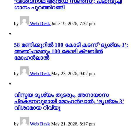
‘വിശ്വനാഥ് ആൻഡ് സൺസ്’; പട്ടാമ്പൂച്ചി
ഗാനം പുറത്തിറങ്ങി
by
Web Desk
June 19, 2026, 7:32 pm
58 മണിക്കൂറിൽ 100 കോടി കടന്ന് ‘ദൃശ്യം 3’;
അഞ്ചാമതും 100 കോടി ക്ലബിൽ
മോഹൻലാൽ
by
Web Desk
May 23, 2026, 9:02 pm
വിസ്മയ ദൃശ്യം തുടരും, അനായാസ
പ്രകടനവുമായി മോഹൻലാൽ; ‘ദൃശ്യം 3’
വിശദമായ റിവ്യൂ
by
Web Desk
May 21, 2026, 5:17 pm