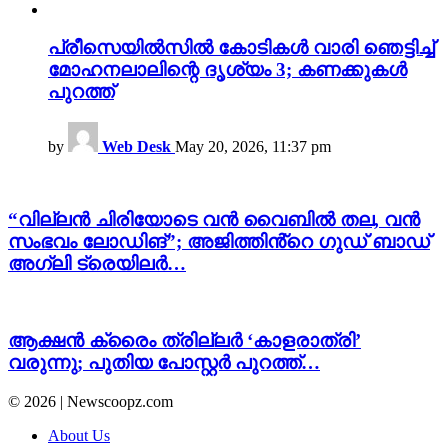
പ്രീസെയിൽസിൽ കോടികൾ വാരി ഞെട്ടിച്ച്
മോഹനലാലിന്റെ ദൃശ്യം 3; കണക്കുകൾ
പുറത്ത്
by
Web Desk
May 20, 2026, 11:37 pm
“വില്ലൻ ചിരിയോടെ വൻ വൈബിൽ തല, വൻ
സംഭവം ലോഡിങ്”; അജിത്തിൻ്റെ ഗുഡ് ബാഡ്
അഗ്ലി ട്രെയിലർ…
ആക്ഷൻ ക്രൈം ത്രില്ലർ ‘കാളരാത്രി’
വരുന്നു; പുതിയ പോസ്റ്റർ പുറത്ത്…
© 2026 | Newscoopz.com
About Us