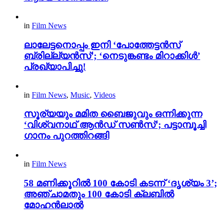
in
Film News
ലാലേട്ടനൊപ്പം ഇനി ‘പോത്തേട്ടൻസ്
ബ്രില്ല്യൻസ്’; ‘നെടുങ്കണ്ടം മിറാക്കിൾ’
പ്രഖ്യാപിച്ചു!
in
Film News
,
Music
,
Videos
സൂര്യയും മമിത ബൈജുവും ഒന്നിക്കുന്ന
‘വിശ്വനാഥ് ആൻഡ് സൺസ്’; പട്ടാമ്പൂച്ചി
ഗാനം പുറത്തിറങ്ങി
in
Film News
58 മണിക്കൂറിൽ 100 കോടി കടന്ന് ‘ദൃശ്യം 3’;
അഞ്ചാമതും 100 കോടി ക്ലബിൽ
മോഹൻലാൽ