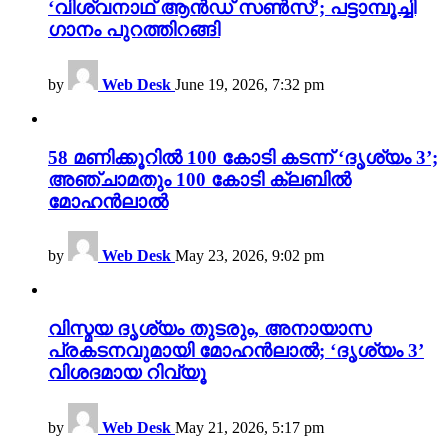
‘വിശ്വനാഥ് ആൻഡ് സൺസ്’; പട്ടാമ്പൂച്ചി
ഗാനം പുറത്തിറങ്ങി
by
Web Desk
June 19, 2026, 7:32 pm
58 മണിക്കൂറിൽ 100 കോടി കടന്ന് ‘ദൃശ്യം 3’;
അഞ്ചാമതും 100 കോടി ക്ലബിൽ
മോഹൻലാൽ
by
Web Desk
May 23, 2026, 9:02 pm
വിസ്മയ ദൃശ്യം തുടരും, അനായാസ
പ്രകടനവുമായി മോഹൻലാൽ; ‘ദൃശ്യം 3’
വിശദമായ റിവ്യൂ
by
Web Desk
May 21, 2026, 5:17 pm