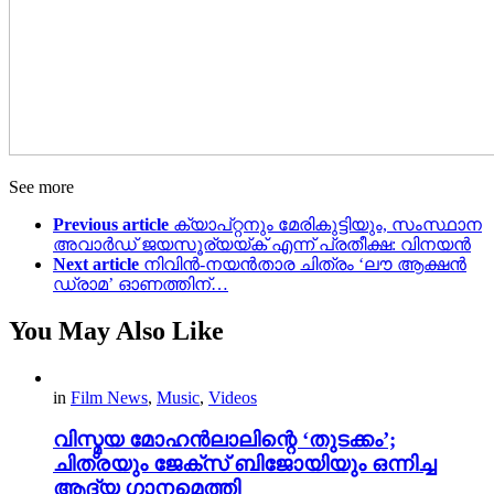
See more
Previous article
ക്യാപ്റ്റനും മേരികുട്ടിയും, സംസ്ഥാന
അവാർഡ് ജയസൂര്യയ്ക് എന്ന് പ്രതീക്ഷ: വിനയൻ
Next article
നിവിൻ-നയൻതാര ചിത്രം ‘ലൗ ആക്ഷൻ
ഡ്രാമ’ ഓണത്തിന്…
You May Also Like
in
Film News
,
Music
,
Videos
വിസ്മയ മോഹൻലാലിന്റെ ‘തുടക്കം’;
ചിത്രയും ജേക്സ് ബിജോയിയും ഒന്നിച്ച
ആദ്യ ഗാനമെത്തി