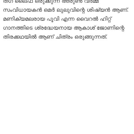
തഗ് ലൈഫ് ഒരുക്കുന്ന അരുൺ വർമ്മ
സംവിധായകൻ ഒമർ ലുലുവിന്റെ ശിഷ്യൻ ആണ്.
മണിക്യമലരായ പൂവി എന്ന വൈറൽ ഹിറ്റ്
ഗാനത്തിടെ ശ്രദ്ധേയനായ ആകാശ് ജോണിന്റെ
തിരക്കഥയിൽ ആണ് ചിത്രം ഒരുങ്ങുന്നത്.