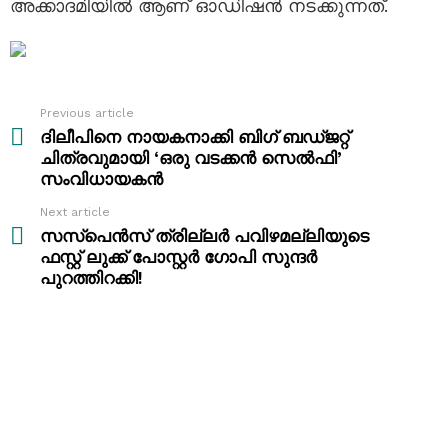
അക്കാദമിയിൽ ആണ് ഓഡിഷൻ നടക്കുന്നത്.
Previous article
See
more
ദിലീപിനെ നായകനാക്കി ബിഗ് ബഡ്ജറ്റ്
ചിത്രവുമായി ‘ഒരു വടക്കൻ സെൽഫി’
സംവിധായകൻ
Next article
സസ്പെൻസ് ത്രില്ലർ പവിഴമല്ലിയുടെ
ഫസ്റ്റ് ലുക്ക് പോസ്റ്റർ ഗോപി സുന്ദർ
പുറത്തിറക്കി!