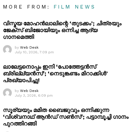
MORE FROM:
FILM NEWS
വിസ്മയ മോഹൻലാലിന്റെ ‘തുടക്കം’; ചിത്രയും
ജേക്സ് ബിജോയിയും ഒന്നിച്ച ആദ്യ
ഗാനമെത്തി
by
Web Desk
July 10, 2026, 7:09 pm
ലാലേട്ടനൊപ്പം ഇനി ‘പോത്തേട്ടൻസ്
ബ്രില്ല്യൻസ്’; ‘നെടുങ്കണ്ടം മിറാക്കിൾ’
പ്രഖ്യാപിച്ചു!
by
Web Desk
July 3, 2026, 6:09 pm
സൂര്യയും മമിത ബൈജുവും ഒന്നിക്കുന്ന
‘വിശ്വനാഥ് ആൻഡ് സൺസ്’; പട്ടാമ്പൂച്ചി ഗാനം
പുറത്തിറങ്ങി