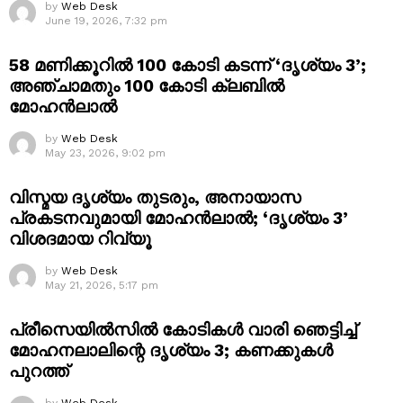
by
Web Desk
June 19, 2026, 7:32 pm
58 മണിക്കൂറിൽ 100 കോടി കടന്ന് ‘ദൃശ്യം 3’;
അഞ്ചാമതും 100 കോടി ക്ലബിൽ
മോഹൻലാൽ
by
Web Desk
May 23, 2026, 9:02 pm
വിസ്മയ ദൃശ്യം തുടരും, അനായാസ
പ്രകടനവുമായി മോഹൻലാൽ; ‘ദൃശ്യം 3’
വിശദമായ റിവ്യൂ
by
Web Desk
May 21, 2026, 5:17 pm
പ്രീസെയിൽസിൽ കോടികൾ വാരി ഞെട്ടിച്ച്
മോഹനലാലിന്റെ ദൃശ്യം 3; കണക്കുകൾ
പുറത്ത്