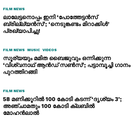
FILM NEWS
ലാലേട്ടനൊപ്പം ഇനി ‘പോത്തേട്ടൻസ്
ബ്രില്ല്യൻസ്’; ‘നെടുങ്കണ്ടം മിറാക്കിൾ’
പ്രഖ്യാപിച്ചു!
FILM NEWS
MUSIC
VIDEOS
സൂര്യയും മമിത ബൈജുവും ഒന്നിക്കുന്ന
‘വിശ്വനാഥ് ആൻഡ് സൺസ്’; പട്ടാമ്പൂച്ചി ഗാനം
പുറത്തിറങ്ങി
FILM NEWS
58 മണിക്കൂറിൽ 100 കോടി കടന്ന് ‘ദൃശ്യം 3’;
അഞ്ചാമതും 100 കോടി ക്ലബിൽ
മോഹൻലാൽ