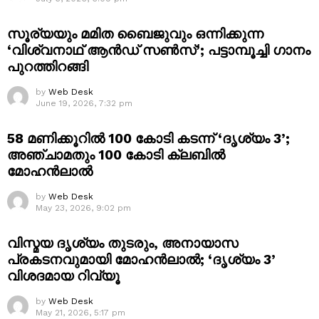
സൂര്യയും മമിത ബൈജുവും ഒന്നിക്കുന്ന
‘വിശ്വനാഥ് ആൻഡ് സൺസ്’; പട്ടാമ്പൂച്ചി ഗാനം
പുറത്തിറങ്ങി
by
Web Desk
June 19, 2026, 7:32 pm
58 മണിക്കൂറിൽ 100 കോടി കടന്ന് ‘ദൃശ്യം 3’;
അഞ്ചാമതും 100 കോടി ക്ലബിൽ
മോഹൻലാൽ
by
Web Desk
May 23, 2026, 9:02 pm
വിസ്മയ ദൃശ്യം തുടരും, അനായാസ
പ്രകടനവുമായി മോഹൻലാൽ; ‘ദൃശ്യം 3’
വിശദമായ റിവ്യൂ
by
Web Desk
May 21, 2026, 5:17 pm