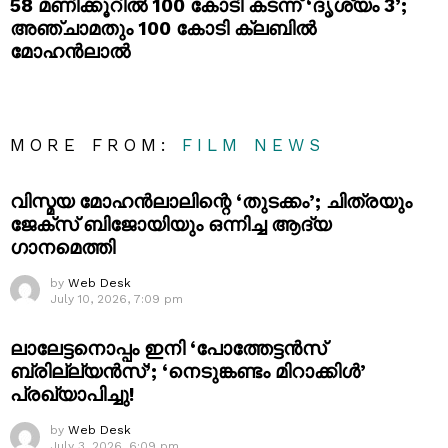
58 മണിക്കൂറിൽ 100 കോടി കടന്ന് ‘ദൃശ്യം 3’;
അഞ്ചാമതും 100 കോടി ക്ലബിൽ
മോഹൻലാൽ
MORE FROM:
FILM NEWS
വിസ്മയ മോഹൻലാലിന്റെ ‘തുടക്കം’; ചിത്രയും
ജേക്സ് ബിജോയിയും ഒന്നിച്ച ആദ്യ
ഗാനമെത്തി
by
Web Desk
July 10, 2026, 7:09 pm
ലാലേട്ടനൊപ്പം ഇനി ‘പോത്തേട്ടൻസ്
ബ്രില്ല്യൻസ്’; ‘നെടുങ്കണ്ടം മിറാക്കിൾ’
പ്രഖ്യാപിച്ചു!
by
Web Desk
July 3, 2026, 6:09 pm