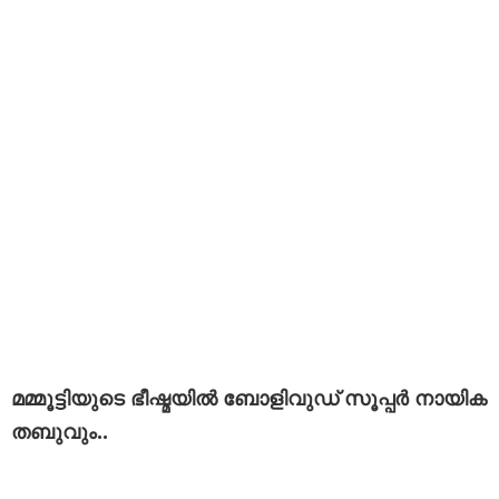
മമ്മൂട്ടിയുടെ ഭീഷ്മയിൽ ബോളിവുഡ് സൂപ്പർ നായിക
തബുവും..