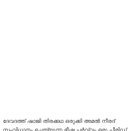
ദേവദത്ത് ഷാജി തിരക്കഥ ഒരുക്കി അമൽ നീരദ്
സംവിധാനം ചെയ്യുന്ന ഭീഷ്മ പർവ്വം ഒരു പീരിഡ്