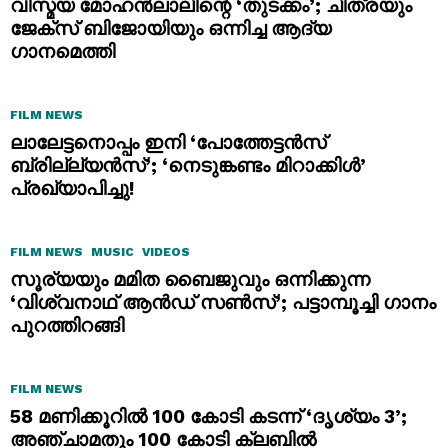
വിസ്മയ മോഹൻലാലിന്റെ ‘തുടക്കം’; ചിത്രയും
ജേക്സ് ബിജോയിയും ഒന്നിച്ച ആദ്യ
ഗാനമെത്തി
FILM NEWS
ലാലേട്ടനൊപ്പം ഇനി ‘പോത്തേട്ടൻസ്
ബ്രില്ല്യൻസ്’; ‘നെടുങ്കണ്ടം മിറാക്കിൾ’
പ്രഖ്യാപിച്ചു!
FILM NEWS
MUSIC
VIDEOS
സൂര്യയും മമിത ബൈജുവും ഒന്നിക്കുന്ന
‘വിശ്വനാഥ് ആൻഡ് സൺസ്’; പട്ടാമ്പൂച്ചി ഗാനം
പുറത്തിറങ്ങി
FILM NEWS
58 മണിക്കൂറിൽ 100 കോടി കടന്ന് ‘ദൃശ്യം 3’;
അഞ്ചാമതും 100 കോടി ക്ലബിൽ