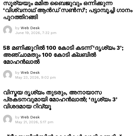
സൂര്യയും മമിത ബൈജുവും ഒന്നിക്കുന്ന
‘വിശ്വനാഥ് ആൻഡ് സൺസ്’; പട്ടാമ്പൂച്ചി ഗാനം
പുറത്തിറങ്ങി
by
Web Desk
June 19, 2026, 7:32 pm
58 മണിക്കൂറിൽ 100 കോടി കടന്ന് ‘ദൃശ്യം 3’;
അഞ്ചാമതും 100 കോടി ക്ലബിൽ
മോഹൻലാൽ
by
Web Desk
May 23, 2026, 9:02 pm
വിസ്മയ ദൃശ്യം തുടരും, അനായാസ
പ്രകടനവുമായി മോഹൻലാൽ; ‘ദൃശ്യം 3’
വിശദമായ റിവ്യൂ
by
Web Desk
May 21, 2026, 5:17 pm