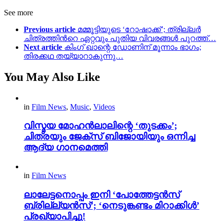
See more
Previous article
മമ്മൂട്ടിയുടെ ‘റോഷാക്ക്’; ത്രില്ലർ
ചിത്രത്തിന്‍റെ ഏറ്റവും പുതിയ വിവരങ്ങൾ പുറത്ത്…
Next article
കിംഗ്‌ ഖാന്റെ ഡോണിന് മൂന്നാം ഭാഗം;
തിരക്കഥ തയ്യാറാകുന്നു…
You May Also Like
in
Film News
,
Music
,
Videos
വിസ്മയ മോഹൻലാലിന്റെ ‘തുടക്കം’;
ചിത്രയും ജേക്സ് ബിജോയിയും ഒന്നിച്ച
ആദ്യ ഗാനമെത്തി
in
Film News
ലാലേട്ടനൊപ്പം ഇനി ‘പോത്തേട്ടൻസ്
ബ്രില്ല്യൻസ്’; ‘നെടുങ്കണ്ടം മിറാക്കിൾ’
പ്രഖ്യാപിച്ചു!