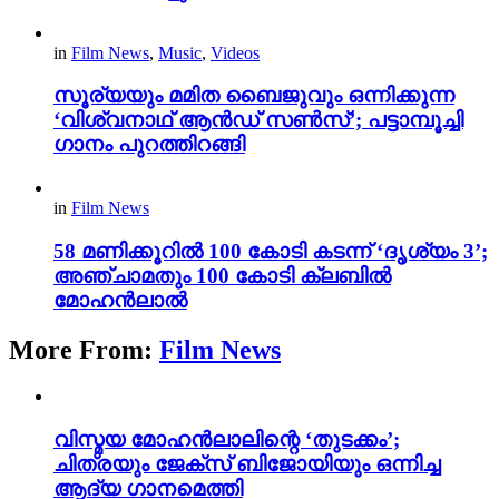
in
Film News
,
Music
,
Videos
സൂര്യയും മമിത ബൈജുവും ഒന്നിക്കുന്ന
‘വിശ്വനാഥ് ആൻഡ് സൺസ്’; പട്ടാമ്പൂച്ചി
ഗാനം പുറത്തിറങ്ങി
in
Film News
58 മണിക്കൂറിൽ 100 കോടി കടന്ന് ‘ദൃശ്യം 3’;
അഞ്ചാമതും 100 കോടി ക്ലബിൽ
മോഹൻലാൽ
More From:
Film News
വിസ്മയ മോഹൻലാലിന്റെ ‘തുടക്കം’;
ചിത്രയും ജേക്സ് ബിജോയിയും ഒന്നിച്ച
ആദ്യ ഗാനമെത്തി