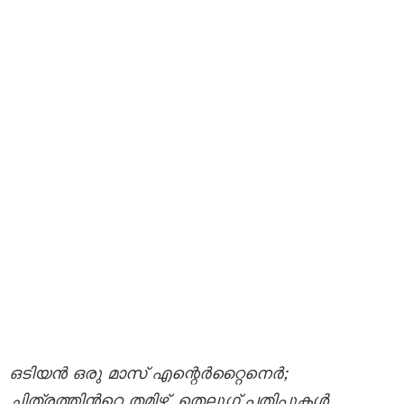
ഒടിയൻ ഒരു മാസ് എന്റെർറ്റൈനെർ;
ചിത്രത്തിന്‍റെ തമിഴ്, തെലുഗ് പതിപ്പുകൾ