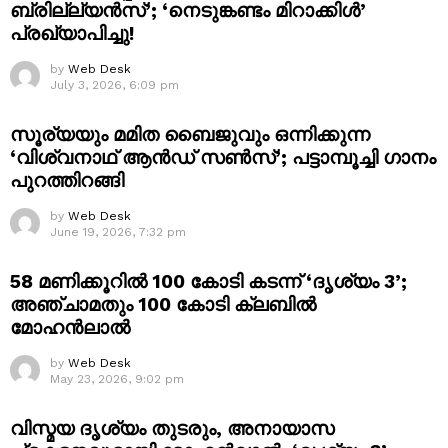
ബ്രില്ല്യൻസ്’; ‘നെടുങ്കണ്ടം മിറാക്കിൾ’
പ്രഖ്യാപിച്ചു!
by
Web Desk
July 3, 2026, 6:09 pm
സൂര്യയും മമിത ബൈജുവും ഒന്നിക്കുന്ന
‘വിശ്വനാഥ് ആൻഡ് സൺസ്’; പട്ടാമ്പൂച്ചി ഗാനം
പുറത്തിറങ്ങി
by
Web Desk
June 19, 2026, 7:32 pm
58 മണിക്കൂറിൽ 100 കോടി കടന്ന് ‘ദൃശ്യം 3’;
അഞ്ചാമതും 100 കോടി ക്ലബിൽ
മോഹൻലാൽ
by
Web Desk
May 23, 2026, 9:02 pm
വിസ്മയ ദൃശ്യം തുടരും, അനായാസ