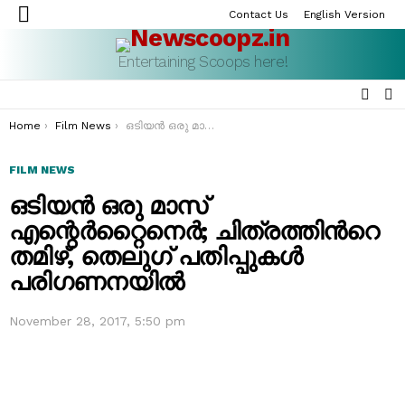
Contact Us
English Version
Menu
Entertaining Scoops here!
SEAR
S
S
You are here:
Home
Film News
ഒടിയൻ ഒരു മാസ് എന്റെർറ്റൈനെർ; ചിത്രത്തിന്‍റെ തമിഴ്, തെലുഗ് പതിപ്പുകൾ പരിഗണനയില്‍
FILM NEWS
ഒടിയൻ ഒരു മാസ്
എന്റെർറ്റൈനെർ; ചിത്രത്തിന്‍റെ
തമിഴ്, തെലുഗ് പതിപ്പുകൾ
പരിഗണനയില്‍
November 28, 2017, 5:50 pm