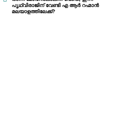
പൃഥ്വിരാജിന് വേണ്ടി എ ആർ റഹ്മാൻ
മലയാളത്തിലേക്ക്?