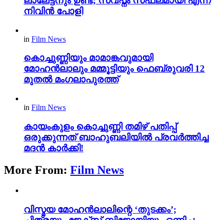
ലാലേട്ടനും ഉണ്ട്; സ്വപ്നം സഫലമായി എന്ന്
നിവിൻ പോളി
in
Film News
കൊച്ചുണ്ണിയും മാമാങ്കവുമായി
മോഹൻലാലും മമ്മൂട്ടിയും ഫെബ്രുവരി 12
മുതൽ മംഗലാപുരത്ത്
in
Film News
കായംകുളം കൊച്ചുണ്ണി തമിഴ് പതിപ്പ്
ഒരുക്കുന്നത് ബാഹുബലിയില്‍ പ്രവര്‍ത്തിച്ച
മദന്‍ കാര്‍ക്കി!
More From:
Film News
വിസ്മയ മോഹൻലാലിന്റെ ‘തുടക്കം’;