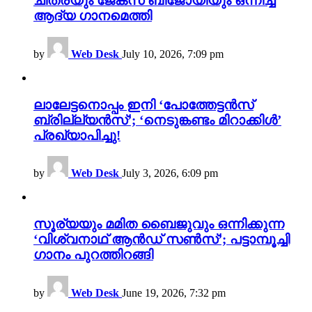
ചിത്രയും ജേക്സ് ബിജോയിയും ഒന്നിച്ച
ആദ്യ ഗാനമെത്തി
by
Web Desk
July 10, 2026, 7:09 pm
ലാലേട്ടനൊപ്പം ഇനി ‘പോത്തേട്ടൻസ്
ബ്രില്ല്യൻസ്’; ‘നെടുങ്കണ്ടം മിറാക്കിൾ’
പ്രഖ്യാപിച്ചു!
by
Web Desk
July 3, 2026, 6:09 pm
സൂര്യയും മമിത ബൈജുവും ഒന്നിക്കുന്ന
‘വിശ്വനാഥ് ആൻഡ് സൺസ്’; പട്ടാമ്പൂച്ചി
ഗാനം പുറത്തിറങ്ങി
by
Web Desk
June 19, 2026, 7:32 pm