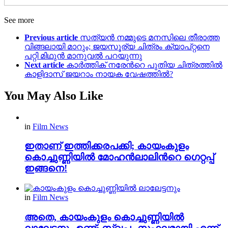
See more
Previous article
സത്യൻ നമ്മുടെ മനസിലെ തീരാത്ത
വിങ്ങലായി മാറും; ജയസൂര്യ ചിത്രം ക്യാപ്റ്റനെ
പറ്റി മിഥുൻ മാനുവൽ പറയുന്നു
Next article
കാര്‍ത്തിക് നരേന്‍റെ പുതിയ ചിത്രത്തിൽ
കാളിദാസ് ജയറാം നായക വേഷത്തിൽ?
You May Also Like
in
Film News
ഇതാണ് ഇത്തിക്കരപക്കി; കായംകുളം
കൊച്ചുണ്ണിയിൽ മോഹൻലാലിന്‍റെ ഗെറ്റപ്പ്
ഇങ്ങനെ!
in
Film News
അതെ, കായംകുളം കൊച്ചുണ്ണിയിൽ