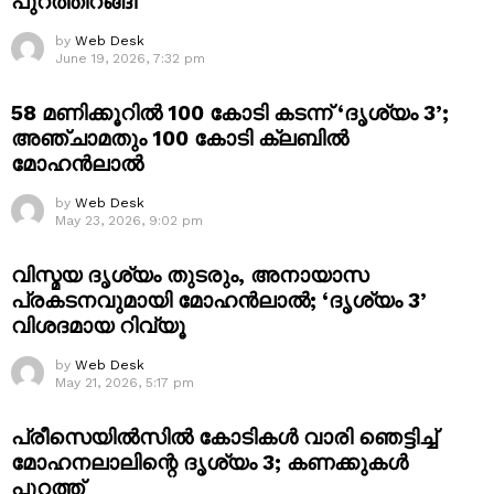
പുറത്തിറങ്ങി
by
Web Desk
June 19, 2026, 7:32 pm
58 മണിക്കൂറിൽ 100 കോടി കടന്ന് ‘ദൃശ്യം 3’;
അഞ്ചാമതും 100 കോടി ക്ലബിൽ
മോഹൻലാൽ
by
Web Desk
May 23, 2026, 9:02 pm
വിസ്മയ ദൃശ്യം തുടരും, അനായാസ
പ്രകടനവുമായി മോഹൻലാൽ; ‘ദൃശ്യം 3’
വിശദമായ റിവ്യൂ
by
Web Desk
May 21, 2026, 5:17 pm
പ്രീസെയിൽസിൽ കോടികൾ വാരി ഞെട്ടിച്ച്
മോഹനലാലിന്റെ ദൃശ്യം 3; കണക്കുകൾ
പുറത്ത്