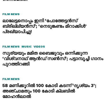
FILM NEWS
ലാലേട്ടനൊപ്പം ഇനി ‘പോത്തേട്ടൻസ്
ബ്രില്ല്യൻസ്’; ‘നെടുങ്കണ്ടം മിറാക്കിൾ’
പ്രഖ്യാപിച്ചു!
FILM NEWS
MUSIC
VIDEOS
സൂര്യയും മമിത ബൈജുവും ഒന്നിക്കുന്ന
‘വിശ്വനാഥ് ആൻഡ് സൺസ്’; പട്ടാമ്പൂച്ചി ഗാനം
പുറത്തിറങ്ങി
FILM NEWS
58 മണിക്കൂറിൽ 100 കോടി കടന്ന് ‘ദൃശ്യം 3’;
അഞ്ചാമതും 100 കോടി ക്ലബിൽ
മോഹൻലാൽ