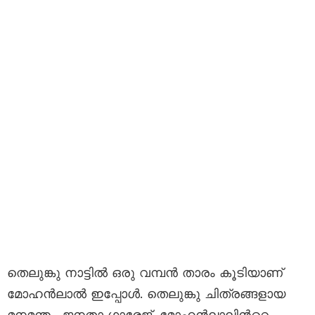
തെലുങ്കു നാട്ടിൽ ഒരു വമ്പൻ താരം കൂടിയാണ്
മോഹൻലാൽ ഇപ്പോൾ. തെലുങ്കു ചിത്രങ്ങളായ
മനമന്ത , ജനതാ ഗാരേജ്, മോഹൻലാലിൻറെ