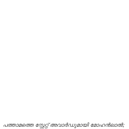
പത്താമത്തെ സ്റ്റേറ്റ് അവാർഡുമായി മോഹൻലാൽ;