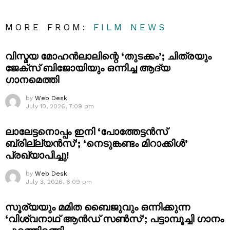
MORE FROM:
FILM NEWS
വിസ്മയ മോഹൻലാലിന്റെ ‘തുടക്കം’; ചിത്രയും
ജേക്സ് ബിജോയിയും ഒന്നിച്ച ആദ്യ
ഗാനമെത്തി
by
Web Desk
July 10, 2026, 7:09 pm
ലാലേട്ടനൊപ്പം ഇനി ‘പോത്തേട്ടൻസ്
ബ്രില്ല്യൻസ്’; ‘നെടുങ്കണ്ടം മിറാക്കിൾ’
പ്രഖ്യാപിച്ചു!
by
Web Desk
July 3, 2026, 6:09 pm
സൂര്യയും മമിത ബൈജുവും ഒന്നിക്കുന്ന
‘വിശ്വനാഥ് ആൻഡ് സൺസ്’; പട്ടാമ്പൂച്ചി ഗാനം