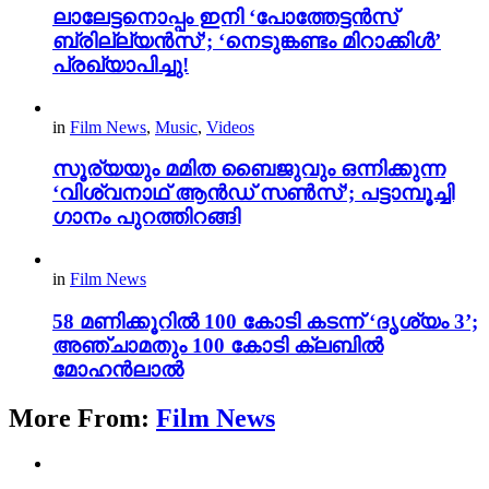
ലാലേട്ടനൊപ്പം ഇനി ‘പോത്തേട്ടൻസ്
ബ്രില്ല്യൻസ്’; ‘നെടുങ്കണ്ടം മിറാക്കിൾ’
പ്രഖ്യാപിച്ചു!
in
Film News
,
Music
,
Videos
സൂര്യയും മമിത ബൈജുവും ഒന്നിക്കുന്ന
‘വിശ്വനാഥ് ആൻഡ് സൺസ്’; പട്ടാമ്പൂച്ചി
ഗാനം പുറത്തിറങ്ങി
in
Film News
58 മണിക്കൂറിൽ 100 കോടി കടന്ന് ‘ദൃശ്യം 3’;
അഞ്ചാമതും 100 കോടി ക്ലബിൽ
മോഹൻലാൽ
More From:
Film News