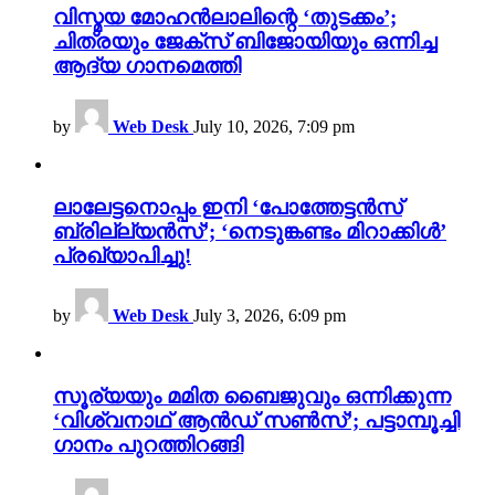
വിസ്മയ മോഹൻലാലിന്റെ ‘തുടക്കം’;
ചിത്രയും ജേക്സ് ബിജോയിയും ഒന്നിച്ച
ആദ്യ ഗാനമെത്തി
by
Web Desk
July 10, 2026, 7:09 pm
ലാലേട്ടനൊപ്പം ഇനി ‘പോത്തേട്ടൻസ്
ബ്രില്ല്യൻസ്’; ‘നെടുങ്കണ്ടം മിറാക്കിൾ’
പ്രഖ്യാപിച്ചു!
by
Web Desk
July 3, 2026, 6:09 pm
സൂര്യയും മമിത ബൈജുവും ഒന്നിക്കുന്ന
‘വിശ്വനാഥ് ആൻഡ് സൺസ്’; പട്ടാമ്പൂച്ചി
ഗാനം പുറത്തിറങ്ങി