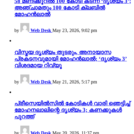
58 മണിക്കൂറിൽ 100 കോടി കടന്ന് ‘ദൃശ്യം 3’;
അഞ്ചാമതും 100 കോടി ക്ലബിൽ
മോഹൻലാൽ
by
Web Desk
May 23, 2026, 9:02 pm
വിസ്മയ ദൃശ്യം തുടരും, അനായാസ
പ്രകടനവുമായി മോഹൻലാൽ; ‘ദൃശ്യം 3’
വിശദമായ റിവ്യൂ
by
Web Desk
May 21, 2026, 5:17 pm
പ്രീസെയിൽസിൽ കോടികൾ വാരി ഞെട്ടിച്ച്
മോഹനലാലിന്റെ ദൃശ്യം 3; കണക്കുകൾ
പുറത്ത്
by
Web Desk
May 20, 2026, 11:37 pm