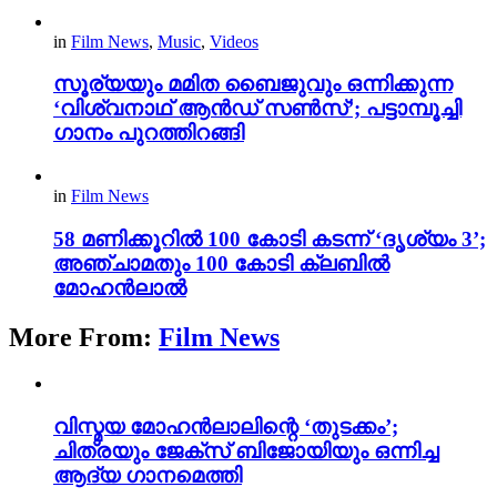
in
Film News
,
Music
,
Videos
സൂര്യയും മമിത ബൈജുവും ഒന്നിക്കുന്ന
‘വിശ്വനാഥ് ആൻഡ് സൺസ്’; പട്ടാമ്പൂച്ചി
ഗാനം പുറത്തിറങ്ങി
in
Film News
58 മണിക്കൂറിൽ 100 കോടി കടന്ന് ‘ദൃശ്യം 3’;
അഞ്ചാമതും 100 കോടി ക്ലബിൽ
മോഹൻലാൽ
More From:
Film News
വിസ്മയ മോഹൻലാലിന്റെ ‘തുടക്കം’;
ചിത്രയും ജേക്സ് ബിജോയിയും ഒന്നിച്ച
ആദ്യ ഗാനമെത്തി