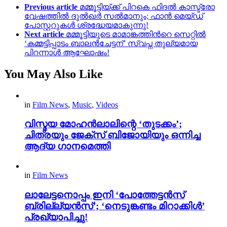
Previous article
മമ്മൂട്ടിയ്ക്ക് പിറകെ ഫിദല്‍ കാസ്ട്രോ
വേഷത്തില്‍ ദുല്‍ഖര്‍ സല്‍മാനും; ഫാന്‍ മെയ്ഡ്
പോസ്റ്ററുകള്‍ ശ്രദ്ധേയമാകുന്നു!
Next article
മമ്മൂട്ടിയുടെ മാമാങ്കത്തിന്‍റെ സെറ്റിൽ
‘കമ്മട്ടിപ്പാടം ബാലൻചേട്ടന്’ സ്വപ്ന തുല്യമായ
പിറന്നാൾ ആഘോഷം!
You May Also Like
in
Film News
,
Music
,
Videos
വിസ്മയ മോഹൻലാലിന്റെ ‘തുടക്കം’;
ചിത്രയും ജേക്സ് ബിജോയിയും ഒന്നിച്ച
ആദ്യ ഗാനമെത്തി
in
Film News
ലാലേട്ടനൊപ്പം ഇനി ‘പോത്തേട്ടൻസ്
ബ്രില്ല്യൻസ്’; ‘നെടുങ്കണ്ടം മിറാക്കിൾ’
പ്രഖ്യാപിച്ചു!