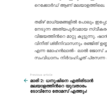
റെക്കോർഡ് ആണ് മലയാളത്തിലെ.
തമിഴ് മാധ്യമങ്ങളിൽ പോലും ഇപ്പോ
നേടുന്ന അത്യപൂർവമായ സ്വീകര
വിജയത്തിന്‍റെ മാറ്റു കൂട്ടുന്നു
വിനീത് ശ്രീനിവാസനും രഞ്ജിത് ഉണ്
എന്ന മോഹൻലാൽ- ലാൽ ജോസ് ചിത
സംവിധാനം നിർവഹിച്ചത് പ്രസന്ന മ
Previous article
See
more
മാരി 2: ധനുഷിനെ എതിരിടാന്‍
മലയാളത്തിന്‍റെ യുവതാരം
ടോവിനോ തോമസ്‌ എത്തും!