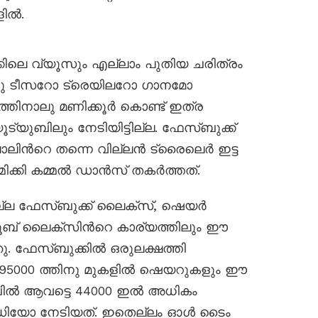
ളിൽ.
ിലെ വ്യൂസും എല്ലാം പുതിയ ചരിത്രം
 ഒരു ടീസറോ ട്രെയിലറോ ഗാനമോ
്തിനാലു മണിക്കൂർ കൊണ്ട് ഇത്ര
്യുബിലും നേടിയിട്ടില്ല. ഫേസ്ബുക്ക്
ലിൻറെ തന്നെ വില്ലൻ ട്രൈലെർ ഇട്ട
്മിക്കി കമ്മൽ ഡാൻസ് തകർത്തത്.
മല്ല ഫേസ്ബുക്ക് ലൈക്സ്, ഷെയർ
ൂബ് ലൈക്‌സിന്‍റെ കാര്യത്തിലും ഈ
ു. ഫേസ്ബുക്കിൽ ഒരുലക്ഷത്തി
95000 ത്തിനു മുകളിൽ ഷെയറുകളും ഈ
ബിൽ ആവട്ടെ 44000 ഇൽ അധികം
യോ നേടിയത്. ഇതെല്ലം ഓൾ ടൈം