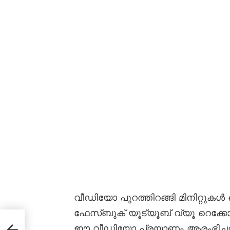
വീഡിയോ പുറത്തിറങ്ങി മിനിറ്റുക
ഫേസ്ബുക് യൂട്യൂബ് വ്യൂ റെക്ക
ഈ വീഡിയോ പ്രയാണം ആരംഭിച്ചത്.
നോ