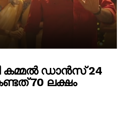
കി കമ്മല്‍ ഡാന്‍സ് 24
കണ്ടത് 70 ലക്ഷം