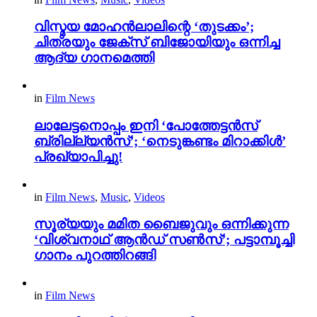
വിസ്മയ മോഹൻലാലിന്റെ ‘തുടക്കം’;
ചിത്രയും ജേക്സ് ബിജോയിയും ഒന്നിച്ച
ആദ്യ ഗാനമെത്തി
in
Film News
ലാലേട്ടനൊപ്പം ഇനി ‘പോത്തേട്ടൻസ്
ബ്രില്ല്യൻസ്’; ‘നെടുങ്കണ്ടം മിറാക്കിൾ’
പ്രഖ്യാപിച്ചു!
in
Film News
,
Music
,
Videos
സൂര്യയും മമിത ബൈജുവും ഒന്നിക്കുന്ന
‘വിശ്വനാഥ് ആൻഡ് സൺസ്’; പട്ടാമ്പൂച്ചി
ഗാനം പുറത്തിറങ്ങി
in
Film News