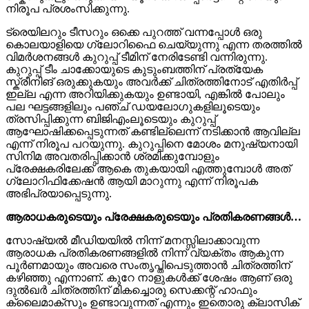
നിരൂപ പ്രശംസിക്കുന്നു.
ട്രെയിലറും ടീസറും ഒക്കെ പുറത്ത് വന്നപ്പോൾ ഒരു
കൊലയാളിയെ ഗ്ലോറിഫൈ ചെയ്യുന്നു എന്ന തരത്തിൽ
വിമർശനങ്ങൾ കുറുപ്പ് ടീമിന് നേരിടേണ്ടി വന്നിരുന്നു.
കുറുപ്പ് ടീം ചാക്കോയുടെ കുടുംബത്തിന് പ്രത്യേക
സ്ക്രീനിങ് ഒരുക്കുകയും അവർക്ക് ചിത്രത്തിനോട് എതിർപ്പ്
ഇല്ല എന്ന അറിയിക്കുകയും ഉണ്ടായി, എങ്കിൽ പോലും
പല ഘട്ടങ്ങളിലും പഞ്ച് ഡയലോഗുകളിലൂടെയും
ത്രസിപ്പിക്കുന്ന ബിജിഎംലൂടെയും കുറുപ്പ്
ആഘോഷിക്കപ്പെടുന്നത് കണ്ടില്ലെന്ന് നടിക്കാൻ ആവില്ല
എന്ന് നിരൂപ പറയുന്നു. കുറുപ്പിനെ മോശം മനുഷ്യനായി
സിനിമ അവതരിപ്പിക്കാൻ ശ്രമിക്കുമ്പോളും
പ്രേക്ഷകരിലേക്ക് ആകെ തുകയായി എത്തുമ്പോൾ അത്
ഗ്ലോറിഫിക്കേഷൻ ആയി മാറുന്നു എന്ന് നിരൂപക
അഭിപ്രയാപ്പെടുന്നു.
ആരാധകരുടെയും പ്രേക്ഷകരുടെയും പ്രതികരണങ്ങള്‍…
സോഷ്യൽ മീഡിയയിൽ നിന്ന് മനസ്സിലാക്കാവുന്ന
ആരാധക പ്രതികരണങ്ങളിൽ നിന്ന് വ്യക്തം ആകുന്ന
പൂർണമായും അവരെ സംതൃപ്തിപെടുത്താൻ ചിത്രത്തിന്
കഴിഞ്ഞു എന്നാണ്. കുറേ നാളുകൾക്ക് ശേഷം ആണ് ഒരു
ദുൽഖർ ചിത്രത്തിന് മികച്ചൊരു സെക്കന്റ് ഹാഫും
ക്ലൈമാക്‌സും ഉണ്ടാവുന്നത് എന്നും ഇതൊരു ക്ലാസിക്