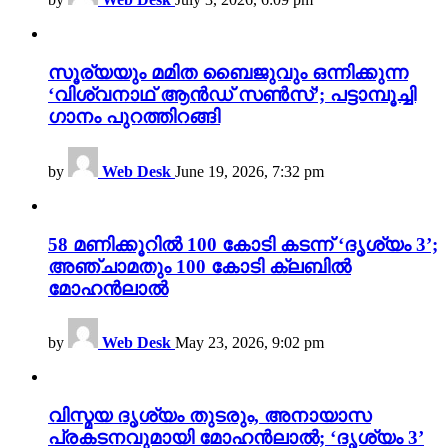
സൂര്യയും മമിത ബൈജുവും ഒന്നിക്കുന്ന
‘വിശ്വനാഥ് ആൻഡ് സൺസ്’; പട്ടാമ്പൂച്ചി
ഗാനം പുറത്തിറങ്ങി
by
Web Desk
June 19, 2026, 7:32 pm
58 മണിക്കൂറിൽ 100 കോടി കടന്ന് ‘ദൃശ്യം 3’;
അഞ്ചാമതും 100 കോടി ക്ലബിൽ
മോഹൻലാൽ
by
Web Desk
May 23, 2026, 9:02 pm
വിസ്മയ ദൃശ്യം തുടരും, അനായാസ
പ്രകടനവുമായി മോഹൻലാൽ; ‘ദൃശ്യം 3’