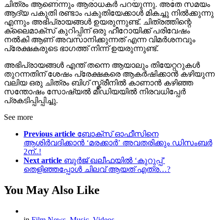
ചിത്രം ആണെന്നും ആരാധകർ പറയുന്നു. അതേ സമയം
ആദ്യ പകുതി രണ്ടാം പകുതിയേക്കാൾ മികച്ചു നിൽക്കുന്നു
എന്നും അഭിപ്രായങ്ങൾ ഉയരുന്നുണ്ട്. ചിത്രത്തിന്റെ
ക്ലൈമാക്സ് കുറിപ്പിന് ഒരു ഹീറോയിക്ക് പരിവേഷം
നൽകി ആണ് അവസാനിക്കുന്നത് എന്ന വിമർശനവും
പ്രേക്ഷകരുടെ ഭാഗത്ത് നിന്ന് ഉയരുന്നുണ്ട്.
അഭിപ്രായങ്ങൾ എന്ത് തന്നെ ആയാലും തിയേറ്ററുകൾ
തുറന്നതിന് ശേഷം പ്രേക്ഷകരെ ആകർഷിക്കാൻ കഴിയുന്ന
വലിയ ഒരു ചിത്രം ബിഗ് സ്ക്രീനിൽ കാണാൻ കഴിഞ്ഞ
സന്തോഷം സോഷ്യൽ മീഡിയയിൽ നിരവധിപ്പേർ
പ്രകടിപ്പിപ്പിച്ചു.
See more
Previous article
ബോക്‌സ് ഓഫീസിനെ
ആശിർവദിക്കാൻ ‘മരക്കാർ’ അവതരിക്കും ഡിസംബർ
2ന്..!
Next article
ബുർജ് ഖലീഫയിൽ ‘കുറുപ്പ്’
തെളിഞ്ഞപ്പോൾ ചിലവ് ആയത് എത്ര…?
You May Also Like
in
Film News
,
Music
,
Videos