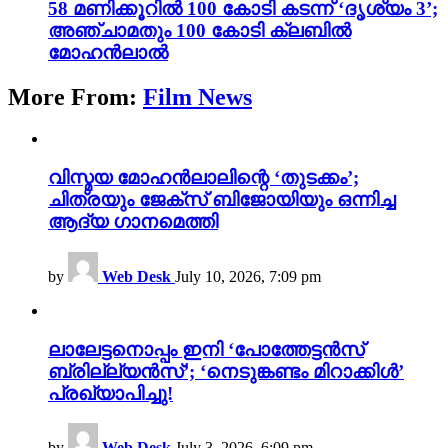
58 മണിക്കൂറിൽ 100 കോടി കടന്ന് ‘ദൃശ്യം 3’;
അഞ്ചാമതും 100 കോടി ക്ലബിൽ
മോഹൻലാൽ
More From:
Film News
വിസ്മയ മോഹൻലാലിന്റെ ‘തുടക്കം’;
ചിത്രയും ജേക്സ് ബിജോയിയും ഒന്നിച്ച
ആദ്യ ഗാനമെത്തി
by
Web Desk
July 10, 2026, 7:09 pm
ലാലേട്ടനൊപ്പം ഇനി ‘പോത്തേട്ടൻസ്
ബ്രില്ല്യൻസ്’; ‘നെടുങ്കണ്ടം മിറാക്കിൾ’
പ്രഖ്യാപിച്ചു!
by
Web Desk
July 3, 2026, 6:09 pm