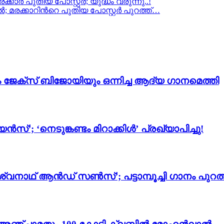
കാർ പുതിയ പോസ്റ്റർ; യുദ്ധം വരുന്നു..!
രക്കാറിന്‍റെ പുതിയ പോസ്റ്റർ പുറത്ത്…
ം ജേക്സ് ബിജോയിയും ഒന്നിച്ച ആദ്യ ഗാനമെത്തി
സ്’; ‘നെടുങ്കണ്ടം മിറാക്കിൾ’ പ്രഖ്യാപിച്ചു!
്വനാഥ് ആൻഡ് സൺസ്’; പട്ടാമ്പൂച്ചി ഗാനം പുറത്