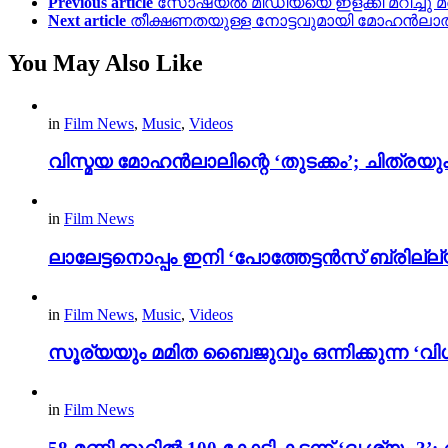
Previous article
സോഷ്യൽ മീഡിയയെ ഇളക്കി മറിച്ചു മരക്
Next article
തീക്ഷണതയുള്ള നോട്ടവുമായി മോഹൻലാൽ; മ
You May Also Like
in
Film News
,
Music
,
Videos
വിസ്മയ മോഹൻലാലിന്റെ ‘തുടക്കം’; ചിത്രയു
in
Film News
ലാലേട്ടനൊപ്പം ഇനി ‘പോത്തേട്ടൻസ് ബ്രില്ല്യൻ
in
Film News
,
Music
,
Videos
സൂര്യയും മമിത ബൈജുവും ഒന്നിക്കുന്ന ‘വിശ
in
Film News