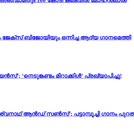
ം 3’; അഞ്ചാമതും 100 കോടി ക്ലബിൽ മോഹൻലാൽ
ം ജേക്സ് ബിജോയിയും ഒന്നിച്ച ആദ്യ ഗാനമെത്തി
സ്’; ‘നെടുങ്കണ്ടം മിറാക്കിൾ’ പ്രഖ്യാപിച്ചു!
്വനാഥ് ആൻഡ് സൺസ്’; പട്ടാമ്പൂച്ചി ഗാനം പുറത്