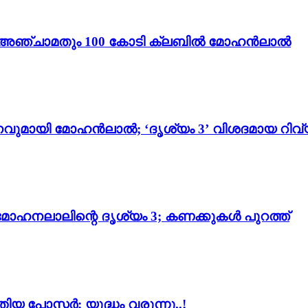
ം 3’; അഞ്ചാമതും 100 കോടി ക്ലബിൽ മോഹൻലാൽ
വുമായി മോഹൻലാൽ; ‘ദൃശ്യം 3’ വിശദമായ റിവ്
മോഹനലാലിന്റെ ദൃശ്യം 3; കണക്കുകൾ പുറത്ത്
 പോസ്റ്റർ; യുദ്ധം വരുന്നു..!