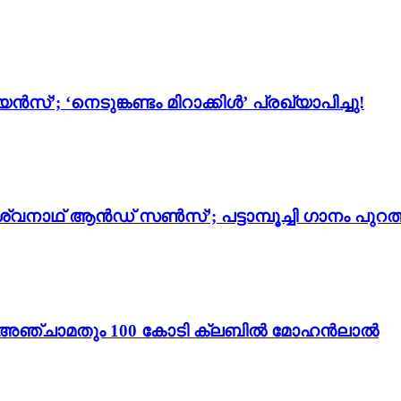
സ്’; ‘നെടുങ്കണ്ടം മിറാക്കിൾ’ പ്രഖ്യാപിച്ചു!
്വനാഥ് ആൻഡ് സൺസ്’; പട്ടാമ്പൂച്ചി ഗാനം പുറത്
ം 3’; അഞ്ചാമതും 100 കോടി ക്ലബിൽ മോഹൻലാൽ