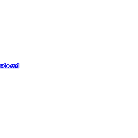
തിറങ്ങി