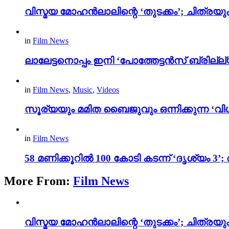
വിസ്മയ മോഹൻലാലിന്റെ ‘തുടക്കം’; ചിത്രയു
in
Film News
ലാലേട്ടനൊപ്പം ഇനി ‘പോത്തേട്ടൻസ് ബ്രില്ല്യൻ
in
Film News
,
Music
,
Videos
സൂര്യയും മമിത ബൈജുവും ഒന്നിക്കുന്ന ‘വിശ
in
Film News
58 മണിക്കൂറിൽ 100 കോടി കടന്ന് ‘ദൃശ്യ
More From:
Film News
വിസ്മയ മോഹൻലാലിന്റെ ‘തുടക്കം’; ചിത്രയു