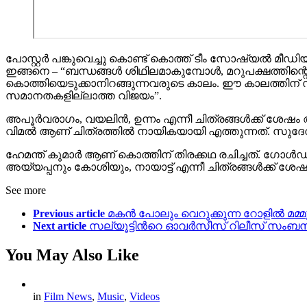
പോസ്റ്റർ പങ്കുവെച്ചു കൊണ്ട് കൊത്ത് ടീം സോഷ്യൽ മീഡി
ഇങ്ങനെ – “ബന്ധങ്ങൾ ശിഥിലമാകുമ്പോൾ, മറുപക്ഷത്തി
കൊത്തിയെടുക്കാനിറങ്ങുന്നവരുടെ കാലം. ഈ കാലത്തിന് സമ
സമാനതകളില്ലാത്ത വിജയം”.
അപൂർവരാഗം, വയലിൻ, ഉന്നം എന്നീ ചിത്രങ്ങൾക്ക് ശേഷം 
വിമൽ ആണ് ചിത്രത്തിൽ നായികയായി എത്തുന്നത്. സുദേവ് നാ
ഹേമന്ത് കുമാർ ആണ് കൊത്തിന് തിരക്കഥ രചിച്ചത്. ഗോൾഡ്
അയ്യപ്പനും കോശിയും, നായാട്ട് എന്നീ ചിത്രങ്ങൾക്ക് ശേഷ
See more
Previous article
മകന്‍ പോലും വെറുക്കുന്ന റോളില്‍ മമ്മൂ
Next article
സല്യൂട്ടിന്‍റെ ഓവർസീസ് റിലീസ് സംബന്ധി
You May Also Like
in
Film News
,
Music
,
Videos