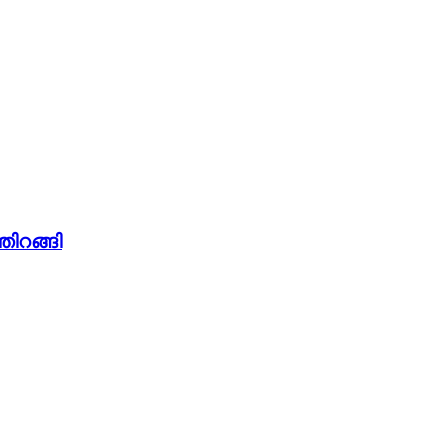
തിറങ്ങി