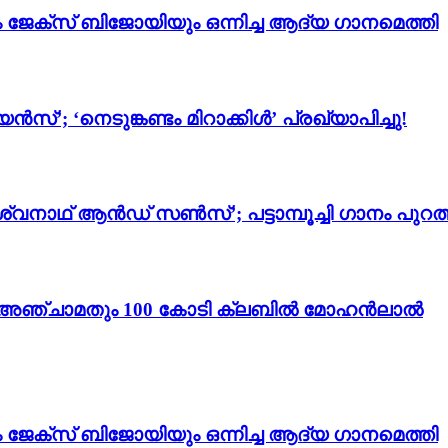
ം ജേക്സ് ബിജോയിയും ഒന്നിച്ച ആദ്യ ഗാനമെത്തി
സ്’; ‘നെടുങ്കണ്ടം മിറാക്കിൾ’ പ്രഖ്യാപിച്ചു!
്വനാഥ് ആൻഡ് സൺസ്’; പട്ടാമ്പൂച്ചി ഗാനം പുറത്
ം 3’; അഞ്ചാമതും 100 കോടി ക്ലബിൽ മോഹൻലാൽ
ം ജേക്സ് ബിജോയിയും ഒന്നിച്ച ആദ്യ ഗാനമെത്തി