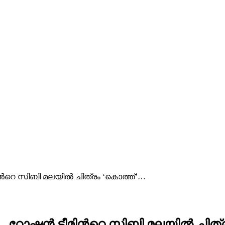
ിന്‍റെ സിബി മലയിൽ ചിത്രം ‘കൊത്ത്’…
് – റോഷൻ ടീമിന്‍റെ സിബി മലയിൽ ചിത്