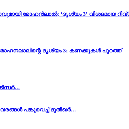
വുമായി മോഹൻലാൽ; ‘ദൃശ്യം 3’ വിശദമായ റിവ്
മോഹനലാലിന്റെ ദൃശ്യം 3; കണക്കുകൾ പുറത്ത്
ു’ ടീസർ…
ിവരങ്ങൾ പങ്കുവെച്ച് ദുൽഖർ…