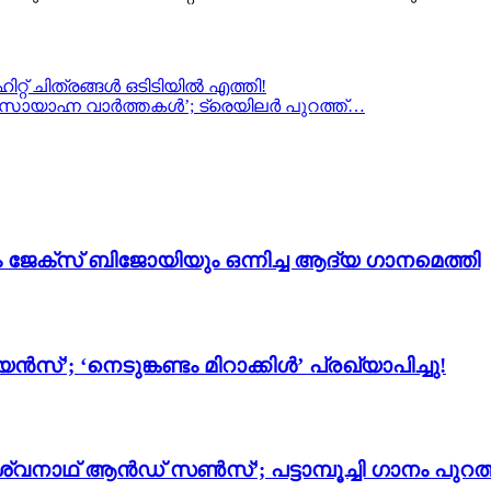
്റ് ചിത്രങ്ങൾ ഒടിടിയിൽ എത്തി!
‘സായാഹ്ന വാർത്തകൾ’; ട്രെയിലർ പുറത്ത്…
ം ജേക്സ് ബിജോയിയും ഒന്നിച്ച ആദ്യ ഗാനമെത്തി
സ്’; ‘നെടുങ്കണ്ടം മിറാക്കിൾ’ പ്രഖ്യാപിച്ചു!
്വനാഥ് ആൻഡ് സൺസ്’; പട്ടാമ്പൂച്ചി ഗാനം പുറത്