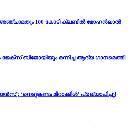
ം 3’; അഞ്ചാമതും 100 കോടി ക്ലബിൽ മോഹൻലാൽ
ം ജേക്സ് ബിജോയിയും ഒന്നിച്ച ആദ്യ ഗാനമെത്തി
സ്’; ‘നെടുങ്കണ്ടം മിറാക്കിൾ’ പ്രഖ്യാപിച്ചു!