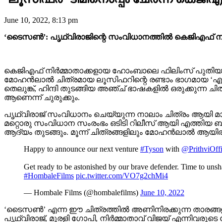
June 10, 2022, 8:13 pm
‘ടൈസൺ’: പൃഥ്വിരാജിന്റെ സംവിധാനത്തിൽ കെജിഎഫ് നിർമ
കെജിഎഫ് നിർമ്മാതാക്കളായ ഹോംബാലെ ഫിലിംസ് പുതിയ ചിത
മോഹൻലാൽ ചിത്രമായ ലൂസിഫറിന്റെ രണ്ടാം ഭാഗമായ ‘എമ്
തെലുങ്ക്, ഹിന്ദി തുടങ്ങിയ അഞ്ച് ഭാഷകളിൽ ഒരുക്കുന്ന ച
ആണെന്ന് ചുരുക്കും.
പൃഥ്വിരാജ് സംവിധാനം ചെയ്യുന്ന നാലാം ചിത്രം ആയി മ
മറ്റൊരു സംവിധാന സംരംഭം ഒടിടി റിലീസ് ആയി എത്തിയ 
ആദ്യം തുടങ്ങും. മൂന്ന് ചിത്രങ്ങളിലും മോഹൻലാൽ ആയി
Happy to announce our next venture
#Tyson
with
@PrithviOffi
Get ready to be astonished by our brave defender. Time to unsha
#HombaleFilms
pic.twitter.com/VO7g2chMi4
— Hombale Films (@hombalefilms)
June 10, 2022
‘ടൈസൺ’ എന്ന ഈ ചിത്രത്തിൽ അണിനിരക്കുന്ന താരങ്ങളുടെ
പൃഥ്വിരാജ്, മുരളി ഗോപി, നിർമ്മാതാവ് വിജയ് എന്നിവരുടെ