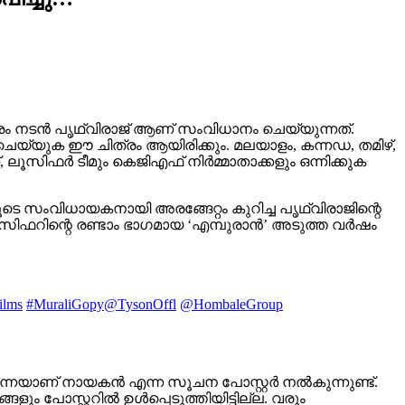
ത്രം നടൻ പൃഥ്വിരാജ് ആണ് സംവിധാനം ചെയ്യുന്നത്.
യ്യുക ഈ ചിത്രം ആയിരിക്കും. മലയാളം, കന്നഡ, തമിഴ്,
, ലൂസിഫർ ടീമും കെജിഎഫ് നിർമ്മാതാക്കളും ഒന്നിക്കുക
 സംവിധായകനായി അരങ്ങേറ്റം കുറിച്ച പൃഥ്വിരാജിന്റെ
സിഫറിന്റെ രണ്ടാം ഭാഗമായ ‘എമ്പുരാൻ’ അടുത്ത വർഷം
ilms
#MuraliGopy
@TysonOffl
@HombaleGroup
തന്നെയാണ് നായകൻ എന്ന സൂചന പോസ്റ്റർ നൽകുന്നുണ്ട്.
ും പോസ്റ്ററിൽ ഉൾപ്പെടുത്തിയിട്ടില്ല. വരും