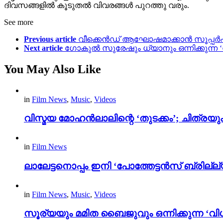
ദിവസങ്ങളിൽ കൂടുതൽ വിവരങ്ങൾ പുറത്തു വരും.
See more
Previous article
വീക്കെൻഡ് ആഘോഷമാക്കാൻ സൂപ്പര്‍ഹിറ
Next article
ഗോകുൽ സുരേഷും ധ്യാനും ഒന്നിക്കുന്ന 
You May Also Like
in
Film News
,
Music
,
Videos
വിസ്മയ മോഹൻലാലിന്റെ ‘തുടക്കം’; ചിത്രയു
in
Film News
ലാലേട്ടനൊപ്പം ഇനി ‘പോത്തേട്ടൻസ് ബ്രില്ല്യൻ
in
Film News
,
Music
,
Videos
സൂര്യയും മമിത ബൈജുവും ഒന്നിക്കുന്ന ‘വിശ