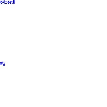
തിറങ്ങി
യൂ