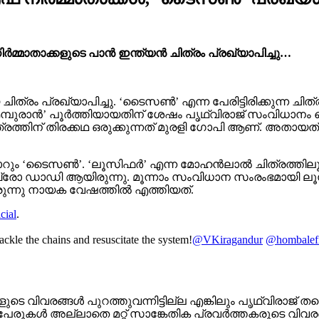
്മാതാക്കളുടെ പാൻ ഇന്ത്യൻ ചിത്രം പ്രഖ്യാപിച്ചു…
്രം പ്രഖ്യാപിച്ചു. ‘ടൈസൺ’ എന്ന പേരിട്ടിരിക്കുന്ന ചി
പുരാൻ’ പൂർത്തിയായതിന് ശേഷം പൃഥ്വിരാജ് സംവിധാനം ചെ
ിത്രത്തിന് തിരക്കഥ ഒരുക്കുന്നത് മുരളി ഗോപി ആണ്. അതായത്
ാറും ‘ടൈസൺ’. ‘ലൂസിഫർ’ എന്ന മോഹൻലാൽ ചിത്രത്തിലൂടെ
ബ്രോ ഡാഡി ആയിരുന്നു. മൂന്നാം സംവിധാന സംരംഭമായി ലൂ
രുന്നു നായക വേഷത്തിൽ എത്തിയത്.
cial
.
ckle the chains and resuscitate the system!
@VKiragandur
@hombalef
 വിവരങ്ങൾ പുറത്തുവന്നിട്ടില്ല എങ്കിലും പൃഥ്വിരാജ് 
 പേരുകൾ അല്ലാതെ മറ്റ് സാങ്കേതിക പ്രവർത്തകരുടെ വിവരങ്ങള