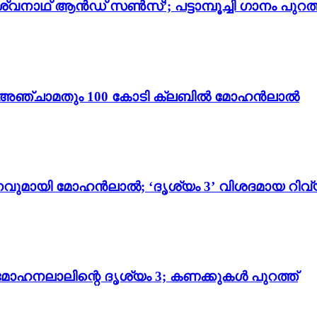
്വനാഥ് ആൻഡ് സൺസ്’; പട്ടാമ്പൂച്ചി ഗാനം പുറത്
ം 3’; അഞ്ചാമതും 100 കോടി ക്ലബിൽ മോഹൻലാൽ
വുമായി മോഹൻലാൽ; ‘ദൃശ്യം 3’ വിശദമായ റിവ്
മോഹനലാലിന്റെ ദൃശ്യം 3; കണക്കുകൾ പുറത്ത്