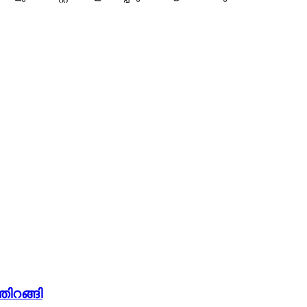
തിറങ്ങി