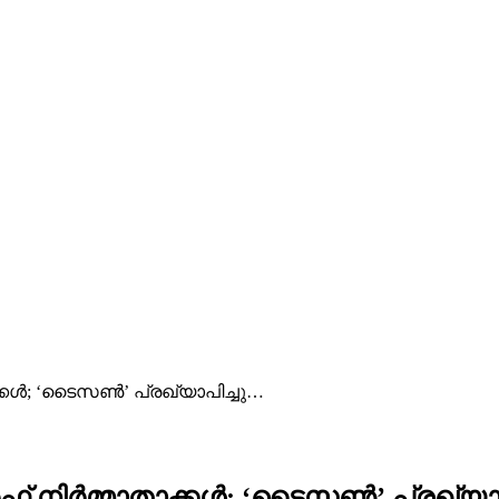
ക്കൾ; ‘ടൈസൺ’ പ്രഖ്യാപിച്ചു…
എഫ് നിർമ്മാതാക്കൾ; ‘ടൈസൺ’ പ്രഖ്യാ