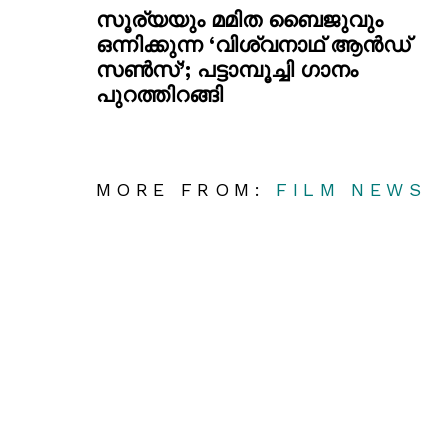
സൂര്യയും മമിത ബൈജുവും
ഒന്നിക്കുന്ന ‘വിശ്വനാഥ് ആൻഡ്
സൺസ്’; പട്ടാമ്പൂച്ചി ഗാനം
പുറത്തിറങ്ങി
MORE FROM:
FILM NEWS