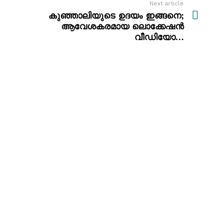
Next article
കുഞ്ഞാലിയുടെ ഉദയം ഇങ്ങനെ;
ആവേശകരമായ ലൊക്കേഷൻ
വീഡിയോ…