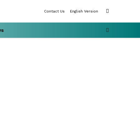
SWITCH
Contact Us
English Version
SKIN
SEARCH
ws