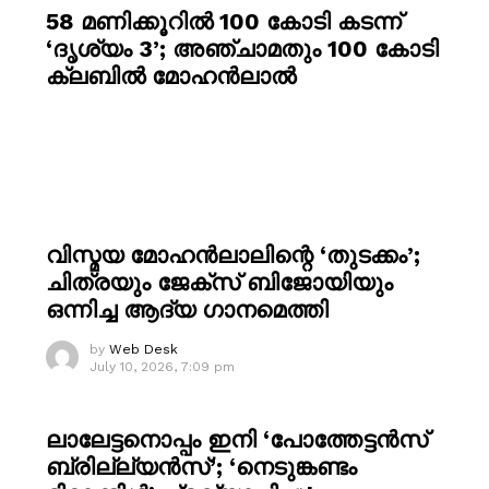
58 മണിക്കൂറിൽ 100 കോടി കടന്ന്
‘ദൃശ്യം 3’; അഞ്ചാമതും 100 കോടി
ക്ലബിൽ മോഹൻലാൽ
വിസ്മയ മോഹൻലാലിന്റെ ‘തുടക്കം’;
ചിത്രയും ജേക്സ് ബിജോയിയും
ഒന്നിച്ച ആദ്യ ഗാനമെത്തി
by
Web Desk
July 10, 2026, 7:09 pm
ലാലേട്ടനൊപ്പം ഇനി ‘പോത്തേട്ടൻസ്
ബ്രില്ല്യൻസ്’; ‘നെടുങ്കണ്ടം