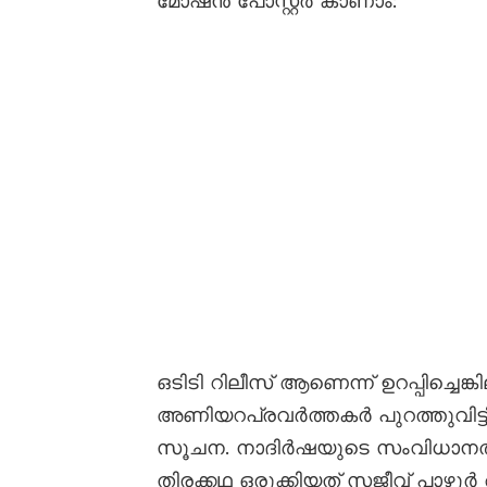
മോഷൻ പോസ്റ്റർ കാണാം:
ഒടിടി റിലീസ് ആണെന്ന് ഉറപ്പിച്ചെങ്
അണിയറപ്രവർത്തകർ പുറത്തുവിട്ടിട
സൂചന. നാദിർഷയുടെ സംവിധാനത്തി
തിരക്കഥ ഒരുക്കിയത് സജീവ് പാഴൂ