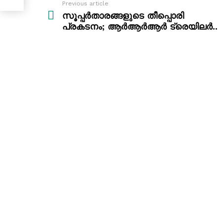
Previous article
See
more
സൂപ്പർതാരങ്ങളുടെ തീപ്പൊരി
പ്രകടനം; ആർആർആർ ട്രെയിലർ..