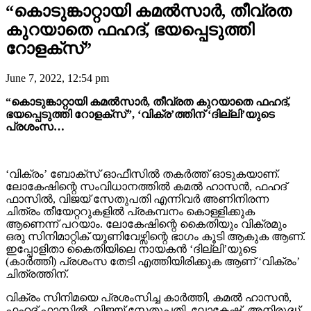
“കൊടുങ്കാറ്റായി കമൽസാർ, തീവ്രത
കുറയാതെ ഫഹദ്, ഭയപ്പെടുത്തി
റോളക്സ്”
June 7, 2022, 12:54 pm
“കൊടുങ്കാറ്റായി കമൽസാർ, തീവ്രത കുറയാതെ ഫഹദ്,
ഭയപ്പെടുത്തി റോളക്സ്”, ‘വിക്ര’ത്തിന് ‘ദില്ലി’യുടെ
പ്രശംസ…
‘വിക്രം’ ബോക്സ് ഓഫീസിൽ തകർത്ത് ഓടുകയാണ്.
ലോകേഷിന്റെ സംവിധാനത്തിൽ കമൽ ഹാസൻ, ഫഹദ്
ഫാസിൽ, വിജയ് സേതുപതി എന്നിവർ അണിനിരന്ന
ചിത്രം തീയേറ്ററുകളിൽ പ്രകമ്പനം കൊള്ളിക്കുക
ആണെന്ന് പറയാം. ലോകേഷിന്റെ കൈതിയും വിക്രമും
ഒരു സിനിമാറ്റിക് യൂണിവേഴ്സിന്റെ ഭാഗം കൂടി ആകുക ആണ്.
ഇപ്പോളിതാ കൈതിയിലെ നായകൻ ‘ദില്ലി’യുടെ
(കാർത്തി) പ്രശംസ തേടി എത്തിയിരിക്കുക ആണ് ‘വിക്രം’
ചിത്രത്തിന്.
വിക്രം സിനിമയെ പ്രശംസിച്ച കാർത്തി, കമൽ ഹാസൻ,
ഫഹദ് ഫാസിൽ, വിജയ് സേതുപതി, ലോകേഷ്, അനിരുദ്ധ്,