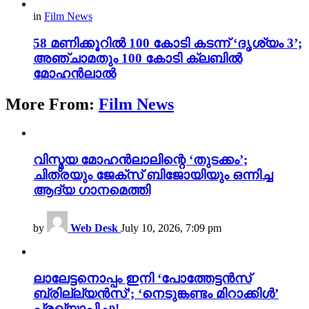
in
Film News
58 മണിക്കൂറിൽ 100 കോടി കടന്ന് ‘ദൃശ്യം 3’;
അഞ്ചാമതും 100 കോടി ക്ലബിൽ
മോഹൻലാൽ
More From:
Film News
വിസ്മയ മോഹൻലാലിന്റെ ‘തുടക്കം’;
ചിത്രയും ജേക്സ് ബിജോയിയും ഒന്നിച്ച
ആദ്യ ഗാനമെത്തി
by
Web Desk
July 10, 2026, 7:09 pm
ലാലേട്ടനൊപ്പം ഇനി ‘പോത്തേട്ടൻസ്
ബ്രില്ല്യൻസ്’; ‘നെടുങ്കണ്ടം മിറാക്കിൾ’
പ്രഖ്യാപിച്ചു!