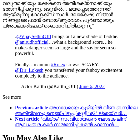
വലുതാക്കിയും രക്ഷകനെ അതിശക്തനാക്കിയും
തോന്നിപ്പിക്കുന്നു. ഒടുവിൽ… ഭയപ്പെടുത്തുന്നത്
ആയിരുന്നു റോളക്‌സ് സാർ. ലോകേഷ്, നിങ്ങൾ
നിങ്ങളുടെ ഫാൻ ബോയ് ആവേശം പൂർണമായും
പ്രേക്ഷകരിലേക്ക് കൈമാറിയിരിക്കുന്നു”
.
@VijaySethuOffl
brings out a new shade of baddie.
@anirudhofficial
…what a background score…he
makes danger seem so large and the savior seem so
powerful.
Finally…mannnn
#Rolex
sir was SCARY.
@Dir_Lokesh
you transferred your fanboy excitement
completely to the audience.
— Actor Karthi (@Karthi_Offl)
June 6, 2022
See more
Previous article
അഗാധമായ കുഴിയിൽ വീണ ബസിലെ
അതിജീവനം; നെഞ്ചിടുപ്പ് കൂട്ടി ‘ഒ2’ ട്രെയിലര്‍…
Next article
‘വിക്രം’ സംവിധായകൻ ലോകേഷിന്
ആഡംബര കാർ സമ്മാനിച്ച് കമൽ ഹാസൻ…
You May Also Like