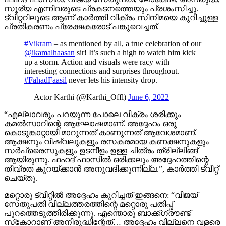
സൂര്യ എന്നിവരുടെ പ്രകടനത്തെയും പ്രശംസിച്ചു.
ട്വിറ്ററിലൂടെ ആണ് കാർത്തി വിക്രം സിനിമയെ കുറിച്ചുള്ള
പ്രതികരണം പ്രേക്ഷകരോട് പങ്കുവെച്ചത്.
#Vikram
– as mentioned by all, a true celebration of our
@ikamalhaasan
sir! It’s such a high to watch him kick
up a storm. Action and visuals were racy with
interesting connections and surprises throughout.
#FahadFaasil
never lets his intensity drop.
— Actor Karthi (@Karthi_Offl)
June 6, 2022
“എല്ലാവരും പറയുന്ന പോലെ വിക്രം ശരിക്കും
കമൽസാറിന്റെ ആഘോഷമാണ്. അദ്ദേഹം ഒരു
കൊടുങ്കാറ്റായി മാറുന്നത് കാണുന്നത് ആവേശമാണ്.
ആക്ഷനും വിഷ്വലുകളും രസകരമായ കണക്ഷനുകളും
സർപ്രൈസുകളും ഉടനീളം ഉള്ള ചിത്രം ത്രില്ലിങ്ങ്
ആയിരുന്നു. ഫഹദ് ഫാസിൽ ഒരിക്കലും അദ്ദേഹത്തിന്റെ
തീവ്രത കുറയ്ക്കാൻ അനുവദിക്കുന്നില്ല.”, കാർത്തി ട്വീറ്റ്
ചെയ്തു.
മറ്റൊരു ട്വീറ്റിൽ അദ്ദേഹം കുറിച്ചത് ഇങ്ങനെ: “വിജയ്
സേതുപതി വില്ലത്തരത്തിന്റെ മറ്റൊരു പതിപ്പ്
പുറത്തെടുത്തിരിക്കുന്നു. എന്തൊരു ബാക്ക്ഗ്രൗണ്ട്
സ്‌കോറാണ് അനിരുദ്ധിന്റേത്… അദ്ദേഹം വില്ലനെ വളരെ