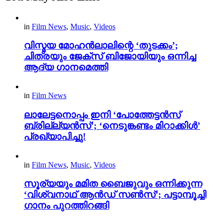
in
Film News
,
Music
,
Videos
വിസ്മയ മോഹൻലാലിന്റെ ‘തുടക്കം’;
ചിത്രയും ജേക്സ് ബിജോയിയും ഒന്നിച്ച
ആദ്യ ഗാനമെത്തി
in
Film News
ലാലേട്ടനൊപ്പം ഇനി ‘പോത്തേട്ടൻസ്
ബ്രില്ല്യൻസ്’; ‘നെടുങ്കണ്ടം മിറാക്കിൾ’
പ്രഖ്യാപിച്ചു!
in
Film News
,
Music
,
Videos
സൂര്യയും മമിത ബൈജുവും ഒന്നിക്കുന്ന
‘വിശ്വനാഥ് ആൻഡ് സൺസ്’; പട്ടാമ്പൂച്ചി
ഗാനം പുറത്തിറങ്ങി