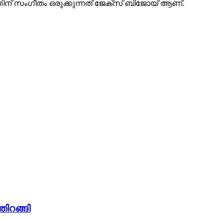
്തിന് സംഗീതം ഒരുക്കുന്നത് ജേക്സ് ബിജോയ് ആണ്.
തിറങ്ങി