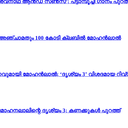
്വനാഥ് ആൻഡ് സൺസ്’; പട്ടാമ്പൂച്ചി ഗാനം പുറത്
ം 3’; അഞ്ചാമതും 100 കോടി ക്ലബിൽ മോഹൻലാൽ
വുമായി മോഹൻലാൽ; ‘ദൃശ്യം 3’ വിശദമായ റിവ്
മോഹനലാലിന്റെ ദൃശ്യം 3; കണക്കുകൾ പുറത്ത്