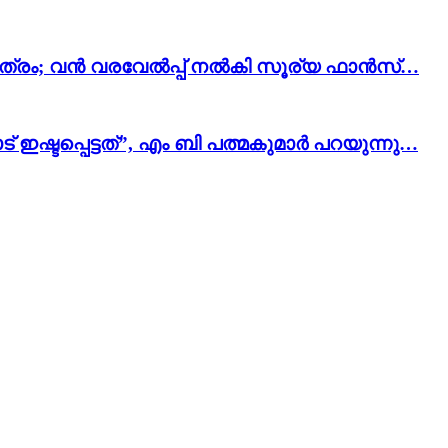
ിടി ചിത്രം; വൻ വരവേൽപ്പ് നൽകി സൂര്യ ഫാൻസ്…
ഷ്ടപ്പെട്ടത്”, എം ബി പത്മകുമാർ പറയുന്നു…