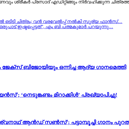
ും ശ്രീകർ പ്രസാദ് എഡിറ്റിങ്ങും നിർവഹിക്കുന്ന ചിത്രത
റ്ററിൽ ഒടിടി ചിത്രം; വൻ വരവേൽപ്പ് നൽകി സൂര്യ ഫാൻസ്…
പാട് ഇഷ്ടപ്പെട്ടത്”, എം ബി പത്മകുമാർ പറയുന്നു…
ം ജേക്സ് ബിജോയിയും ഒന്നിച്ച ആദ്യ ഗാനമെത്തി
സ്’; ‘നെടുങ്കണ്ടം മിറാക്കിൾ’ പ്രഖ്യാപിച്ചു!
്വനാഥ് ആൻഡ് സൺസ്’; പട്ടാമ്പൂച്ചി ഗാനം പുറത്