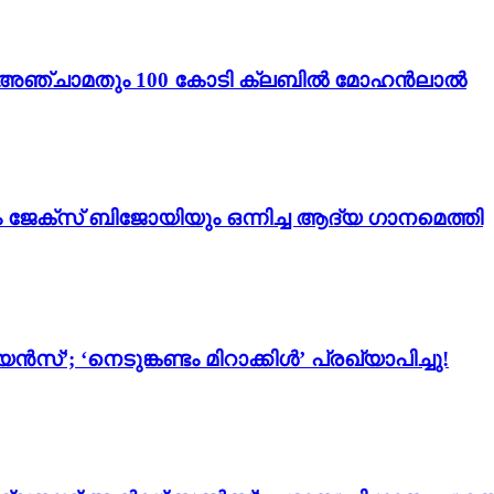
ം 3’; അഞ്ചാമതും 100 കോടി ക്ലബിൽ മോഹൻലാൽ
ം ജേക്സ് ബിജോയിയും ഒന്നിച്ച ആദ്യ ഗാനമെത്തി
സ്’; ‘നെടുങ്കണ്ടം മിറാക്കിൾ’ പ്രഖ്യാപിച്ചു!