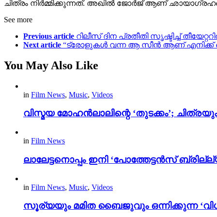
ചിത്രം നിർമ്മിക്കുന്നത്. അഖിൽ ജോർജ് ആണ് ഛായാഗ്രഹണവ
See more
Previous article
റിലീസ് ദിന പ്രതീതി സൃഷ്ടിച്ച് തീയേ
Next article
“ട്രോളുകൾ വന്ന ആ സീൻ ആണ് എനിക്ക് ഒരു
You May Also Like
in
Film News
,
Music
,
Videos
വിസ്മയ മോഹൻലാലിന്റെ ‘തുടക്കം’; ചിത്രയു
in
Film News
ലാലേട്ടനൊപ്പം ഇനി ‘പോത്തേട്ടൻസ് ബ്രില്ല്യൻ
in
Film News
,
Music
,
Videos
സൂര്യയും മമിത ബൈജുവും ഒന്നിക്കുന്ന ‘വിശ