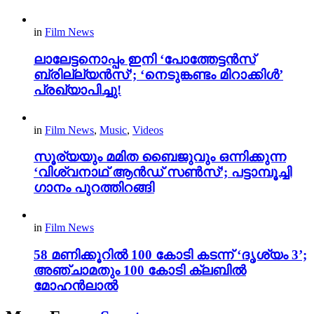
in
Film News
ലാലേട്ടനൊപ്പം ഇനി ‘പോത്തേട്ടൻസ്
ബ്രില്ല്യൻസ്’; ‘നെടുങ്കണ്ടം മിറാക്കിൾ’
പ്രഖ്യാപിച്ചു!
in
Film News
,
Music
,
Videos
സൂര്യയും മമിത ബൈജുവും ഒന്നിക്കുന്ന
‘വിശ്വനാഥ് ആൻഡ് സൺസ്’; പട്ടാമ്പൂച്ചി
ഗാനം പുറത്തിറങ്ങി
in
Film News
58 മണിക്കൂറിൽ 100 കോടി കടന്ന് ‘ദൃശ്യം 3’;
അഞ്ചാമതും 100 കോടി ക്ലബിൽ
മോഹൻലാൽ