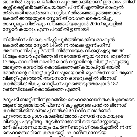
ഓവറിൽ ശുഭം ഖില്ലിനെ പുറത്താക്കിയാണ് ഈ ഓപ്പണിങ്
കൂട്ട് കെട്ട് ബ്രേക്ക് ചെയ്തത്. പിന്നീട് എത്തിയ രാഹുൽ
ത്രിപാതി അക്രമണ ബാറ്റിംഗ് തിരഞ്ഞെടുത്തതോടെ
കൊൽക്കത്തയുടെ സ്കോറിങ് വേഗത കൈവരിച്ചു.
രാഹുലും നിതീഷും നിറഞ്ഞടിയപ്പോൾ 200ന് മുകളിൽ
സ്കോർ കയറും എന്ന പ്രതീതി ഉണ്ടായി.
നിതീഷിന് പിറകെ ഫിഫ്റ്റി പൂർത്തിയാക്കിയ രാഹുൽ
കൊൽക്കത്ത സ്കോർ 146ൽ നിൽക്കെ ഇന്നിംഗ്സ്
അവസാനിപ്പിച്ചു മടങ്ങി. നിർണായക വിക്കറ്റ് എടുത്തത്
16ആം ഓവർ എറിഞ്ഞ ടി നടരാജൻ ആയിരുന്നു. തുടർന്ന്
17ആം ഓവറിൽ റാഷിദ് ഖാൻ റസ്സലിന്റെ വിക്കറ്റ് എടുത്തു.
അടുത്ത ഓവറിൽ കൊൽക്കത്തക്ക് ക്യാപ്റ്റൻ ഒയിൻ
മോർഗന്റെ വിക്കറ്റ് കൂടി നഷ്ടമായായി. മുഹമ്മദ് നബി ആണ്
വിക്കറ്റ് എടുത്തത്. അവസാന ഓവറുകളിൽ ദിനേശ്
കാർത്തിക് മികച്ച ബാറ്റിംഗ് പുറത്തെടുത്തപ്പോൾ 187
റൺസിലേക്ക് കൊൽക്കത്ത എത്തി.
മറുപടി ബാറ്റിങ്ങിന് ഇറങ്ങിയ ഹൈദരാബാദ് തകർച്ചയോടെ
ആണ് തുടങ്ങിയത്. പ്രസിദ് കൃഷ്ണയുടെ പന്തിൽ ദിനേശ്
കാർത്തിക്കിന് ക്യാച്ച് നൽകി ഡേവിഡ് വാർണർ
പുറത്തായപ്പോൾ ഷാക്കിബ് അൽ ഹസൻ സാഹയുടെ
വിക്കറ്റും എടുത്തു. തുടർന്ന് ജോണി ബെയർസ്റ്റോയും
മനീഷ് പാണ്ഡേയയും ചേർന്ന് ബാറ്റിംഗ് തകർച്ചയിൽ നിന്ന്
ഹൈദരബാദിനെ കരകയറ്റി. 55 റൺസ് നേടിയ