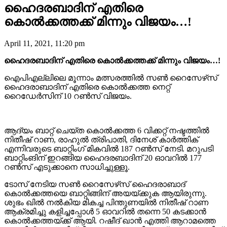
ഹൈദരബാദിന് എതിരെ
കൊൽക്കത്തക്ക് മിന്നും വിജയം…!
April 11, 2021, 11:20 pm
ഹൈദരബാദിന് എതിരെ കൊൽക്കത്തക്ക് മിന്നും വിജയം…!
ഐപിഎല്ലിലെ മൂന്നാം മത്സരത്തിൽ സൺ റൈസേഴ്‌സ്
ഹൈദരാബാദിന് എതിരെ കൊൽക്കത്ത നെറ്റ്
റൈഡേർസിന് 10 റൺസ് വിജയം.
ആദ്യം ബാറ്റ് ചെയ്ത കൊൽക്കത്ത 6 വിക്കറ്റ് നഷ്ടത്തിൽ
നിതീഷ് റാണ, രാഹുൽ ത്രിപാതി, ദിനേശ് കാർത്തിക്
എന്നിവരുടെ ബാറ്റിംഗ് മികവിൽ 187 റൺസ് നേടി. മറുപടി
ബാറ്റിംങിന് ഇറങ്ങിയ ഹൈദരബാദിന് 20 ഓവറിൽ 177
റൺസ് എടുക്കാനെ സാധിച്ചുള്ളൂ.
ടോസ് നേടിയ സൺ റൈസേഴ്‌സ് ഹൈദരാബാദ്
കൊൽക്കത്തയെ ബാറ്റിങ്ങിന് അയയ്ക്കുക ആയിരുന്നു.
ശുഭം ഖിൽ നൽകിയ മികച്ച പിന്തുണയിൽ നിതീഷ് റാണ
ആക്രമിച്ചു കളിച്ചപ്പോൾ 5 ഓവറിൽ തന്നെ 50 കടക്കാൻ
കൊൽക്കത്തയ്ക്ക് ആയി. റഷീദ് ഖാൻ എത്തി ആറാമത്തെ