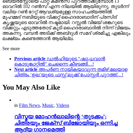
ബെയർസ്റ്റോയെ പാറ്റ് കമിൻസ് പുറത്താക്കുമ്പോൾ 13
ഓവറിൽ 102 റൺസ് എന്ന നിലയിൽ ആയിരുന്നു. തുടർന്ന്
വലിയ റൺ റേറ്റ് ആവശ്യമുള്ള സാഹചര്യത്തിൽ
മുഹമ്മദ് നബിയുടെ വിക്കറ്റ് ഹൈദരാബാദിന് പ്രസിദ്
കൃഷ്ണയുടെ ഓവറിൽ നഷ്ടമായി. റസ്സൽ വിജയ് ശങ്കറുടെ
വിക്കറ്റും എടുത്തതോട് കൂടി ഹൈദരാബാദിൽ നിന്ന് വിജയം
അകന്നു. വമ്പൻ അടിക്ക് അബ്‌ദുൾ സമദ് ശ്രമിച്ചു എങ്കിലും
ലക്ഷ്യം കണ്ടെത്താൻ ആയില്ല.
See more
Previous article
ഡൽഹിയുടെ “ഷാ-ധവാൻ
കൊടുങ്കാറ്റിൽ” ചെന്നൈ കീഴടങ്ങി…!
Next article
അപർണ നായികയാവുന്ന തമിഴ്-മലയാള
ചിത്രം ‘ഉല’യുടെ ഫസ്റ്റ് ലുക്ക് പോസ്റ്റർ പുറത്ത്…!
You May Also Like
in
Film News
,
Music
,
Videos
വിസ്മയ മോഹൻലാലിന്റെ ‘തുടക്കം’;
ചിത്രയും ജേക്സ് ബിജോയിയും ഒന്നിച്ച
ആദ്യ ഗാനമെത്തി