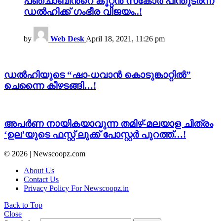
പഞ്ചാബിന്‍റെ കൂറ്റൻ സ്‌കോർ പിന്തുടർന്ന്
ഡൽഹിക്ക് ഗംഭീര വിജയം..!
by
Web Desk
April 18, 2021, 11:26 pm
ഡൽഹിയുടെ “ഷാ-ധവാൻ കൊടുങ്കാറ്റിൽ”
ചെന്നൈ കീഴടങ്ങി…!
അപർണ നായികയാവുന്ന തമിഴ്-മലയാള ചിത്രം
‘ഉല’യുടെ ഫസ്റ്റ് ലുക്ക് പോസ്റ്റർ പുറത്ത്…!
© 2026 | Newscoopz.com
About Us
Contact Us
Privacy Policy For Newscoopz.in
Back to Top
Close