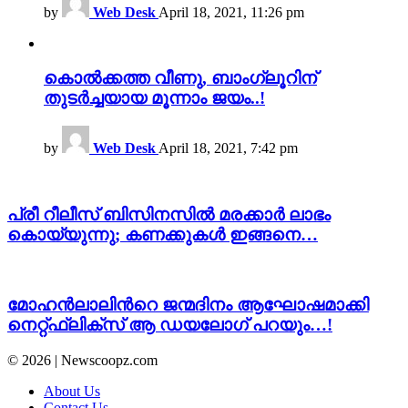
by
Web Desk
April 18, 2021, 11:26 pm
കൊൽക്കത്ത വീണു, ബാംഗ്ലൂറിന്
തുടർച്ചയായ മൂന്നാം ജയം..!
by
Web Desk
April 18, 2021, 7:42 pm
പ്രീ റീലീസ് ബിസിനസിൽ മരക്കാർ ലാഭം
കൊയ്യുന്നു; കണക്കുകൾ ഇങ്ങനെ…
മോഹൻലാലിന്‍റെ ജന്മദിനം ആഘോഷമാക്കി
നെറ്റ്ഫ്ലിക്സ് ആ ഡയലോഗ് പറയും…!
© 2026 | Newscoopz.com
About Us
Contact Us