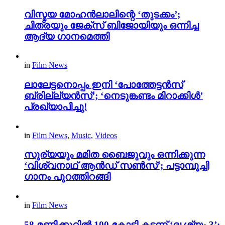
വിസ്മയ മോഹൻലാലിന്റെ ‘തുടക്കം’;
ചിത്രയും ജേക്സ് ബിജോയിയും ഒന്നിച്ച
ആദ്യ ഗാനമെത്തി
in
Film News
ലാലേട്ടനൊപ്പം ഇനി ‘പോത്തേട്ടൻസ്
ബ്രില്ല്യൻസ്’; ‘നെടുങ്കണ്ടം മിറാക്കിൾ’
പ്രഖ്യാപിച്ചു!
in
Film News
,
Music
,
Videos
സൂര്യയും മമിത ബൈജുവും ഒന്നിക്കുന്ന
‘വിശ്വനാഥ് ആൻഡ് സൺസ്’; പട്ടാമ്പൂച്ചി
ഗാനം പുറത്തിറങ്ങി
in
Film News
58 മണിക്കൂറിൽ 100 കോടി കടന്ന് ‘ദൃശ്യം 3’;