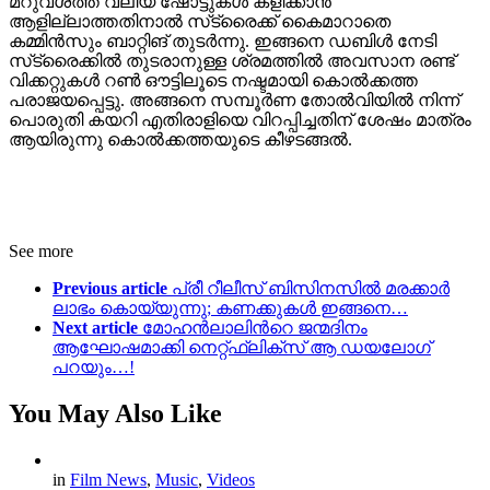
മറുവശത്ത് വലിയ ഷോട്ടുകൾ കളിക്കാൻ
ആളില്ലാത്തതിനാൽ സ്‌ട്രൈക്ക് കൈമാറാതെ
കമ്മിൻസും ബാറ്റിങ് തുടർന്നു. ഇങ്ങനെ ഡബിൾ നേടി
സ്‌ട്രൈക്കിൽ തുടരാനുള്ള ശ്രമത്തിൽ അവസാന രണ്ട്
വിക്കറ്റുകൾ റൺ ഔട്ടിലൂടെ നഷ്ടമായി കൊൽക്കത്ത
പരാജയപ്പെട്ടു. അങ്ങനെ സമ്പൂർണ തോൽവിയിൽ നിന്ന്
പൊരുതി കയറി എതിരാളിയെ വിറപ്പിച്ചതിന് ശേഷം മാത്രം
ആയിരുന്നു കൊൽക്കത്തയുടെ കീഴടങ്ങൽ.
See more
Previous article
പ്രീ റീലീസ് ബിസിനസിൽ മരക്കാർ
ലാഭം കൊയ്യുന്നു; കണക്കുകൾ ഇങ്ങനെ…
Next article
മോഹൻലാലിന്‍റെ ജന്മദിനം
ആഘോഷമാക്കി നെറ്റ്ഫ്ലിക്സ് ആ ഡയലോഗ്
പറയും…!
You May Also Like
in
Film News
,
Music
,
Videos