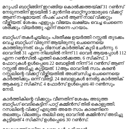
മറുപടി ബാറ്റിങ്ങിന് ഇറങ്ങിയ കൊൽക്കത്തയ്ക്ക് 31 റൺസ്
നേടുന്നതിന് ഇടയിൽ 5 മുൻനിര ബാറ്റ്സ്മാന്മാരുടെ വിക്കറ്റ്
ആണ് നഷ്ടമായത്. ദീപക് ചഹർ ആണ് നാല് വിക്കറ്റും
വീഴ്ത്തിയത്. ശേഷം എളുപ്പം വിജയം ലക്ഷ്യം വെച്ച ചെന്നൈ
ശരിക്കും വിയർത്തു എന്ന് തന്നെ പറയാം.
ബാറ്റിംഗ് തകർച്ചയിലും പ്രതീക്ഷ ഉയർത്തി റസ്സൽ തുടക്കം
വെച്ച ബാറ്റിംഗ് വിരുന്ന് ആയിരുന്നു ചെന്നൈയെ
കാത്തിരുന്നത്. ഒപ്പം ദിനേശ് കാർത്തിക് കൂടി ചേർന്നു. 6
ഓവറിൽ 31 എന്ന നിലയിൽ നിന്ന് 11 ഓവർ ആയപ്പോൾ 112
എന്ന റൺസിൽ എത്തി കൊൽക്കത്ത. 6 സിക്സ്, 3
ഫോറുകൾ ഉൾപ്പെടെ 22 ബോളിൽ നിന്ന് 54 റൺസ് ആണ്
റസ്സൽ അടിച്ചു കൂട്ടിയത്. 12ആം ഓവറിൽ സാം കരൺ
റസ്സലിന്റെ വിക്കറ്റ് വീഴ്ത്തിയതിൽ അശ്വസിച്ച ചെന്നൈയെ
കാർത്തിക്കും ഒന്ന് വിരട്ടി. 24 ബോളുകൾ നേരിട്ട കാർത്തിക്
ആകട്ടെ 2 സിക്സ്, 4 ഫോർസ് ഉൾപ്പെടെ 40 റൺസും
നേടി.
കാർത്തികിന്റെ വിക്കറ്റും വീണതിന് ശേഷം അടുത്ത
ബാറ്റിംഗ് വെടികെട്ടിന് പാറ്റ് കമ്മിൻസ് തിരി കൊളുത്തി.
റസലിന്റെ വിക്കറ്റ് എടുത്ത അതേ സാം കാരണിനെ
തലങ്ങും വിലങ്ങും തല്ലി ഒരു ഓവറിൽ കമ്മിൻസ് അടിച്ചു
കൂട്ടിയത് 4 സിക്സ് ഉൾപ്പെടെ 30 റൺസ്.