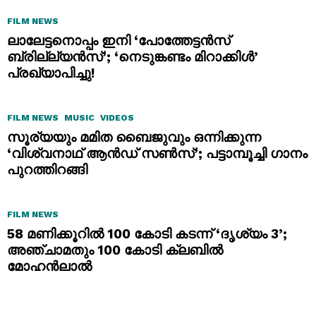
FILM NEWS
ലാലേട്ടനൊപ്പം ഇനി ‘പോത്തേട്ടൻസ്
ബ്രില്ല്യൻസ്’; ‘നെടുങ്കണ്ടം മിറാക്കിൾ’
പ്രഖ്യാപിച്ചു!
FILM NEWS
MUSIC
VIDEOS
സൂര്യയും മമിത ബൈജുവും ഒന്നിക്കുന്ന
‘വിശ്വനാഥ് ആൻഡ് സൺസ്’; പട്ടാമ്പൂച്ചി ഗാനം
പുറത്തിറങ്ങി
FILM NEWS
58 മണിക്കൂറിൽ 100 കോടി കടന്ന് ‘ദൃശ്യം 3’;
അഞ്ചാമതും 100 കോടി ക്ലബിൽ
മോഹൻലാൽ