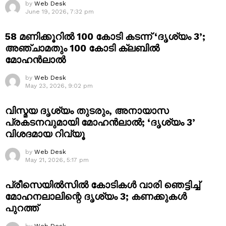
by
Web Desk
June 19, 2026, 7:32 pm
58 മണിക്കൂറിൽ 100 കോടി കടന്ന് ‘ദൃശ്യം 3’;
അഞ്ചാമതും 100 കോടി ക്ലബിൽ
മോഹൻലാൽ
by
Web Desk
May 23, 2026, 9:02 pm
വിസ്മയ ദൃശ്യം തുടരും, അനായാസ
പ്രകടനവുമായി മോഹൻലാൽ; ‘ദൃശ്യം 3’
വിശദമായ റിവ്യൂ
by
Web Desk
May 21, 2026, 5:17 pm
പ്രീസെയിൽസിൽ കോടികൾ വാരി ഞെട്ടിച്ച്
മോഹനലാലിന്റെ ദൃശ്യം 3; കണക്കുകൾ
പുറത്ത്