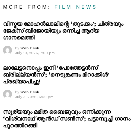
MORE FROM:
FILM NEWS
വിസ്മയ മോഹൻലാലിന്റെ ‘തുടക്കം’; ചിത്രയും
ജേക്സ് ബിജോയിയും ഒന്നിച്ച ആദ്യ
ഗാനമെത്തി
by
Web Desk
July 10, 2026, 7:09 pm
ലാലേട്ടനൊപ്പം ഇനി ‘പോത്തേട്ടൻസ്
ബ്രില്ല്യൻസ്’; ‘നെടുങ്കണ്ടം മിറാക്കിൾ’
പ്രഖ്യാപിച്ചു!
by
Web Desk
July 3, 2026, 6:09 pm
സൂര്യയും മമിത ബൈജുവും ഒന്നിക്കുന്ന
‘വിശ്വനാഥ് ആൻഡ് സൺസ്’; പട്ടാമ്പൂച്ചി ഗാനം
പുറത്തിറങ്ങി