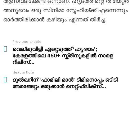
ആസ്വദിക്കേണ്ട ഒന്നാണ്. ഹൃദത്തിന്റെ തിയേറ്റർ
അനുഭവം ഒരു സിനിമാ സ്നേഹിയ്ക്ക് എന്നെന്നും
ഓർത്തിരിക്കാൻ കഴിയും എന്നത് തീർച്ച.
Previous article
See
more
വെല്ലുവിളി ഏറ്റെടുത്ത് ‘ഹൃദയം’;
കേരളത്തിലെ 450+ സ്ക്രീനുകളിൽ നാളെ
റിലീസ്…
Next article
ദുൽഖറിന് ‘ഫാമിലി മാൻ’ ടീമിനൊപ്പം ഒടിടി
അരങ്ങേറ്റം ഒരുക്കാൻ നെറ്റ്ഫ്ലിക്‌സ്…