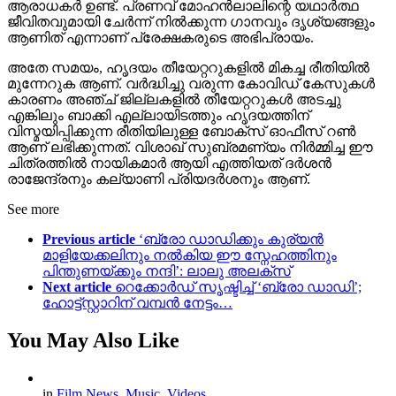
ആരാധകർ ഉണ്ട്. പ്രണവ് മോഹൻലാലിന്റെ യഥാർത്ഥ
ജീവിതവുമായി ചേർന്ന് നിൽക്കുന്ന ഗാനവും ദൃശ്യങ്ങളും
ആണിത് എന്നാണ് പ്രേക്ഷകരുടെ അഭിപ്രായം.
അതേ സമയം, ഹൃദയം തീയേറ്ററുകളിൽ മികച്ച രീതിയിൽ
മുന്നേറുക ആണ്. വർദ്ധിച്ചു വരുന്ന കോവിഡ് കേസുകൾ
കാരണം അഞ്ച് ജില്ലകളിൽ തീയേറ്ററുകൾ അടച്ചു
എങ്കിലും ബാക്കി എല്ലായിടത്തും ഹൃദയത്തിന്
വിസ്മയിപ്പിക്കുന്ന രീതിയിലുള്ള ബോക്സ് ഓഫീസ് റൺ
ആണ് ലഭിക്കുന്നത്. വിശാഖ് സുബ്രമണ്യം നിർമ്മിച്ച ഈ
ചിത്രത്തിൽ നായികമാർ ആയി എത്തിയത് ദർശൻ
രാജേന്ദ്രനും കല്യാണി പ്രിയദർശനും ആണ്.
See more
Previous article
‘ബ്രോ ഡാഡിക്കും കുര്യൻ
മാളിയേക്കലിനും നൽകിയ ഈ സ്നേഹത്തിനും
പിന്തുണയ്ക്കും നന്ദി’: ലാലു അലക്സ്
Next article
റെക്കോർഡ് സൃഷ്ടിച്ച് ‘ബ്രോ ഡാഡി’;
ഹോട്ട്സ്റ്റാറിന് വമ്പൻ നേട്ടം…
You May Also Like
in
Film News
,
Music
,
Videos