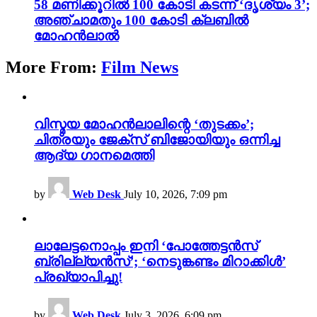
58 മണിക്കൂറിൽ 100 കോടി കടന്ന് ‘ദൃശ്യം 3’;
അഞ്ചാമതും 100 കോടി ക്ലബിൽ
മോഹൻലാൽ
More From:
Film News
വിസ്മയ മോഹൻലാലിന്റെ ‘തുടക്കം’;
ചിത്രയും ജേക്സ് ബിജോയിയും ഒന്നിച്ച
ആദ്യ ഗാനമെത്തി
by
Web Desk
July 10, 2026, 7:09 pm
ലാലേട്ടനൊപ്പം ഇനി ‘പോത്തേട്ടൻസ്
ബ്രില്ല്യൻസ്’; ‘നെടുങ്കണ്ടം മിറാക്കിൾ’
പ്രഖ്യാപിച്ചു!
by
Web Desk
July 3, 2026, 6:09 pm