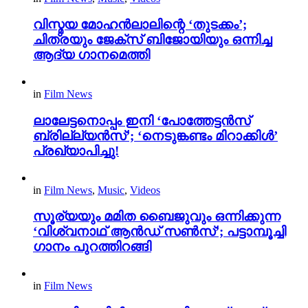
വിസ്മയ മോഹൻലാലിന്റെ ‘തുടക്കം’;
ചിത്രയും ജേക്സ് ബിജോയിയും ഒന്നിച്ച
ആദ്യ ഗാനമെത്തി
in
Film News
ലാലേട്ടനൊപ്പം ഇനി ‘പോത്തേട്ടൻസ്
ബ്രില്ല്യൻസ്’; ‘നെടുങ്കണ്ടം മിറാക്കിൾ’
പ്രഖ്യാപിച്ചു!
in
Film News
,
Music
,
Videos
സൂര്യയും മമിത ബൈജുവും ഒന്നിക്കുന്ന
‘വിശ്വനാഥ് ആൻഡ് സൺസ്’; പട്ടാമ്പൂച്ചി
ഗാനം പുറത്തിറങ്ങി
in
Film News