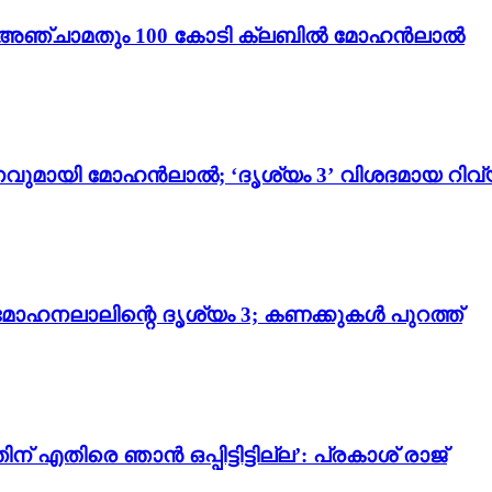
ം 3’; അഞ്ചാമതും 100 കോടി ക്ലബിൽ മോഹൻലാൽ
വുമായി മോഹൻലാൽ; ‘ദൃശ്യം 3’ വിശദമായ റിവ്
മോഹനലാലിന്റെ ദൃശ്യം 3; കണക്കുകൾ പുറത്ത്
 എതിരെ ഞാൻ ഒപ്പിട്ടിട്ടില്ല’: പ്രകാശ് രാജ്