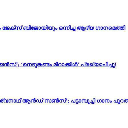
ം ജേക്സ് ബിജോയിയും ഒന്നിച്ച ആദ്യ ഗാനമെത്തി
സ്’; ‘നെടുങ്കണ്ടം മിറാക്കിൾ’ പ്രഖ്യാപിച്ചു!
്വനാഥ് ആൻഡ് സൺസ്’; പട്ടാമ്പൂച്ചി ഗാനം പുറത്