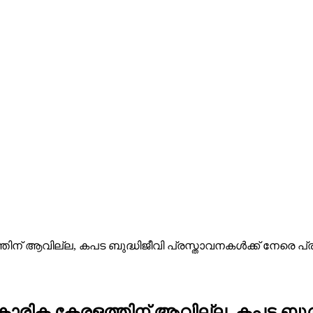
ന് ആവില്ല, കപട ബുദ്ധിജീവി പ്രസ്താവനകൾക്ക് നേരെ പ്ര
ാരിക കേരളത്തിന് ആവില്ല, കപട ബുദ്ധ