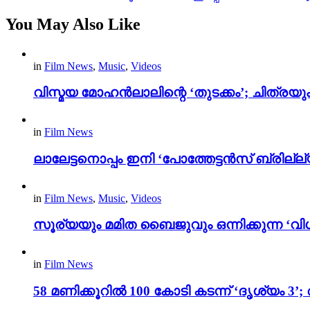
You May Also Like
in
Film News
,
Music
,
Videos
വിസ്മയ മോഹൻലാലിന്റെ ‘തുടക്കം’; ചിത്രയു
in
Film News
ലാലേട്ടനൊപ്പം ഇനി ‘പോത്തേട്ടൻസ് ബ്രില്ല്യൻ
in
Film News
,
Music
,
Videos
സൂര്യയും മമിത ബൈജുവും ഒന്നിക്കുന്ന ‘വിശ
in
Film News
58 മണിക്കൂറിൽ 100 കോടി കടന്ന് ‘ദൃശ്യ