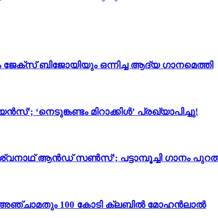
ം ജേക്സ് ബിജോയിയും ഒന്നിച്ച ആദ്യ ഗാനമെത്തി
സ്’; ‘നെടുങ്കണ്ടം മിറാക്കിൾ’ പ്രഖ്യാപിച്ചു!
്വനാഥ് ആൻഡ് സൺസ്’; പട്ടാമ്പൂച്ചി ഗാനം പുറത്
ം 3’; അഞ്ചാമതും 100 കോടി ക്ലബിൽ മോഹൻലാൽ