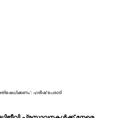
തിഷേധിക്കണം’: ഹരീഷ് പേരാടി
ിജീവി പ്രസ്താവനകൾക്ക് നേരെ