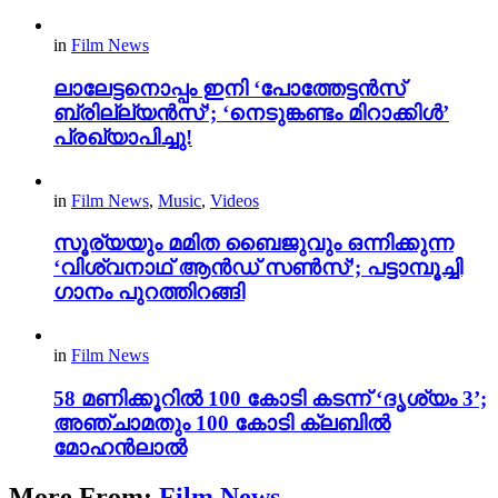
in
Film News
ലാലേട്ടനൊപ്പം ഇനി ‘പോത്തേട്ടൻസ്
ബ്രില്ല്യൻസ്’; ‘നെടുങ്കണ്ടം മിറാക്കിൾ’
പ്രഖ്യാപിച്ചു!
in
Film News
,
Music
,
Videos
സൂര്യയും മമിത ബൈജുവും ഒന്നിക്കുന്ന
‘വിശ്വനാഥ് ആൻഡ് സൺസ്’; പട്ടാമ്പൂച്ചി
ഗാനം പുറത്തിറങ്ങി
in
Film News
58 മണിക്കൂറിൽ 100 കോടി കടന്ന് ‘ദൃശ്യം 3’;
അഞ്ചാമതും 100 കോടി ക്ലബിൽ
മോഹൻലാൽ
More From:
Film News