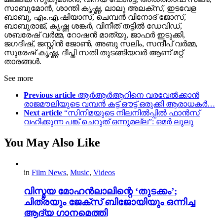
സാബുമോൻ, ശാന്തി കൃഷ്ണ, ലാലു അലക്സ്, ഇടവേള
ബാബു, എം.എ.ഷിയാസ്, ചെമ്പൻ വിനോദ് ജോസ്,
ബാബുരാജ്, കൃഷ്ണ ശങ്കർ, വിനീത് തട്ടിൽ ഡേവിഡ്,
ശബരേഷ് വർമ്മ, റോഷൻ മാത്യു, ജാഫർ ഇടുക്കി,
ജഗദീഷ്, ജസ്റ്റിൻ ജോൺ, അബു സലിം, സന്ദീപ് വർമ്മ,
സുരേഷ് കൃഷ്ണ, ദീപ്തി സതി തുടങ്ങിയവർ ആണ് മറ്റ്
താരങ്ങൾ.
See more
Previous article
ആർആർആറിനെ വരവേൽക്കാൻ
രാജമൗലിയുടെ വമ്പൻ കട്ട് ഔട്ട് ഒരുക്കി ആരാധകർ…
Next article
“സിനിമയുടെ നിലനിൽപ്പിൽ ഫാൻസ്
വഹിക്കുന്ന പങ്ക് ചെറുത് ഒന്നുമല്ല”: ഒമർ ലുലു
You May Also Like
in
Film News
,
Music
,
Videos
വിസ്മയ മോഹൻലാലിന്റെ ‘തുടക്കം’;
ചിത്രയും ജേക്സ് ബിജോയിയും ഒന്നിച്ച
ആദ്യ ഗാനമെത്തി