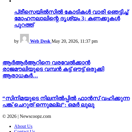
പ്രീസെയിൽസിൽ കോടികൾ വാരി ഞെട്ടിച്ച്
മോഹനലാലിന്റെ ദൃശ്യം 3; കണക്കുകൾ
പുറത്ത്
by
Web Desk
May 20, 2026, 11:37 pm
ആർആർആറിനെ വരവേൽക്കാൻ
രാജമൗലിയുടെ വമ്പൻ കട്ട് ഔട്ട് ഒരുക്കി
ആരാധകർ…
“സിനിമയുടെ നിലനിൽപ്പിൽ ഫാൻസ് വഹിക്കുന്ന
പങ്ക് ചെറുത് ഒന്നുമല്ല”: ഒമർ ലുലു
© 2026 | Newscoopz.com
About Us
Contact Us