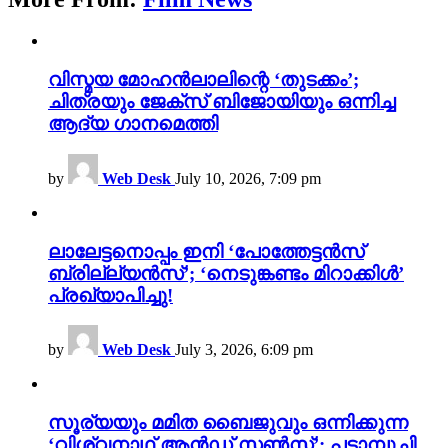
വിസ്മയ മോഹൻലാലിന്റെ ‘തുടക്കം’;
ചിത്രയും ജേക്സ് ബിജോയിയും ഒന്നിച്ച
ആദ്യ ഗാനമെത്തി
by
Web Desk
July 10, 2026, 7:09 pm
ലാലേട്ടനൊപ്പം ഇനി ‘പോത്തേട്ടൻസ്
ബ്രില്ല്യൻസ്’; ‘നെടുങ്കണ്ടം മിറാക്കിൾ’
പ്രഖ്യാപിച്ചു!
by
Web Desk
July 3, 2026, 6:09 pm
സൂര്യയും മമിത ബൈജുവും ഒന്നിക്കുന്ന
‘വിശ്വനാഥ് ആൻഡ് സൺസ്’; പട്ടാമ്പൂച്ചി