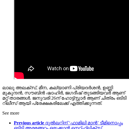
ലാലു അലക്സ്‌, മീന, കല്യാണി പ്രിയദര്‍ശന്‍, ഉണ്ണി
മുകുന്ദന്‍, സൗബിന്‍ ഷാഹിര്‍, ജഗദീഷ് തുടങ്ങിയവര്‍ ആണ്
മറ്റ് താരങ്ങള്‍. ജനുവരി 26ന് ഹോട്ട്സ്റ്റാര്‍ ആണ് ചിത്രം ഒടിടി
റിലീസ് ആയി പ്രേക്ഷകരിലേക്ക് എത്തിക്കുന്നത്.
See more
Previous article
ദുൽഖറിന് ‘ഫാമിലി മാൻ’ ടീമിനൊപ്പം
ഒടിടി അരങ്ങേറ്റം ഒരുക്കാൻ നെറ്റ്ഫ്ലിക്‌സ്…