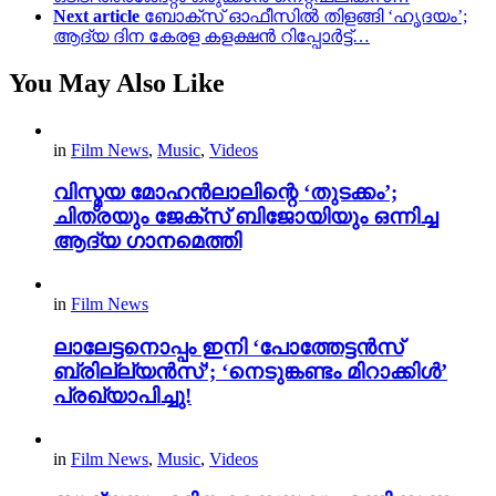
Next article
ബോക്സ് ഓഫീസിൽ തിളങ്ങി ‘ഹൃദയം’;
ആദ്യ ദിന കേരള കളക്ഷൻ റിപ്പോർട്ട്…
You May Also Like
in
Film News
,
Music
,
Videos
വിസ്മയ മോഹൻലാലിന്റെ ‘തുടക്കം’;
ചിത്രയും ജേക്സ് ബിജോയിയും ഒന്നിച്ച
ആദ്യ ഗാനമെത്തി
in
Film News
ലാലേട്ടനൊപ്പം ഇനി ‘പോത്തേട്ടൻസ്
ബ്രില്ല്യൻസ്’; ‘നെടുങ്കണ്ടം മിറാക്കിൾ’
പ്രഖ്യാപിച്ചു!
in
Film News
,
Music
,
Videos