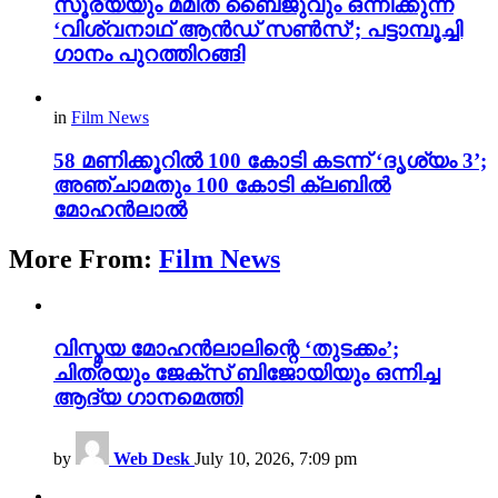
സൂര്യയും മമിത ബൈജുവും ഒന്നിക്കുന്ന
‘വിശ്വനാഥ് ആൻഡ് സൺസ്’; പട്ടാമ്പൂച്ചി
ഗാനം പുറത്തിറങ്ങി
in
Film News
58 മണിക്കൂറിൽ 100 കോടി കടന്ന് ‘ദൃശ്യം 3’;
അഞ്ചാമതും 100 കോടി ക്ലബിൽ
മോഹൻലാൽ
More From:
Film News
വിസ്മയ മോഹൻലാലിന്റെ ‘തുടക്കം’;
ചിത്രയും ജേക്സ് ബിജോയിയും ഒന്നിച്ച
ആദ്യ ഗാനമെത്തി
by
Web Desk
July 10, 2026, 7:09 pm