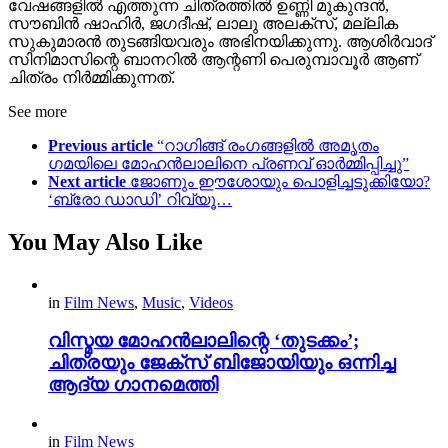
വേഷങ്ങളിൽ എത്തുന്ന ചിത്രത്തിൽ ഉണ്ണി മുകുന്ദൻ,
സൗബിൻ ഷാഹിർ, ജഗദീഷ്, ലാലു അലക്സ്, മല്ലിക
സുകുമാരൻ തുടങ്ങിയവരും അഭിനയിക്കുന്നു. ആശിർവാദ്
സിനിമാസിന്റെ ബാനറിൽ ആന്റണി പെരുമ്പാവൂർ ആണ്
ചിത്രം നിർമ്മിക്കുന്നത്.
See more
Previous article
“റാഗിങ്ങ് രംഗങ്ങളിൽ അമൃതം
ഗമയിലെ മോഹൻലാലിനെ പ്രണവ് ഓർമ്മിപ്പിച്ചു”
Next article
ജോണും ഈശോയും പൊളിച്ചടുക്കിയോ?
‘ബ്രോ ഡാഡി’ റിവ്യൂ…
You May Also Like
in
Film News
,
Music
,
Videos
വിസ്മയ മോഹൻലാലിന്റെ ‘തുടക്കം’;
ചിത്രയും ജേക്സ് ബിജോയിയും ഒന്നിച്ച
ആദ്യ ഗാനമെത്തി
in
Film News