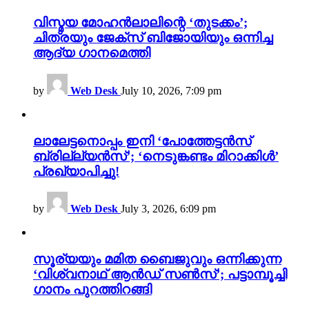
വിസ്മയ മോഹൻലാലിന്റെ ‘തുടക്കം’;
ചിത്രയും ജേക്സ് ബിജോയിയും ഒന്നിച്ച
ആദ്യ ഗാനമെത്തി
by
Web Desk
July 10, 2026, 7:09 pm
ലാലേട്ടനൊപ്പം ഇനി ‘പോത്തേട്ടൻസ്
ബ്രില്ല്യൻസ്’; ‘നെടുങ്കണ്ടം മിറാക്കിൾ’
പ്രഖ്യാപിച്ചു!
by
Web Desk
July 3, 2026, 6:09 pm
സൂര്യയും മമിത ബൈജുവും ഒന്നിക്കുന്ന
‘വിശ്വനാഥ് ആൻഡ് സൺസ്’; പട്ടാമ്പൂച്ചി
ഗാനം പുറത്തിറങ്ങി