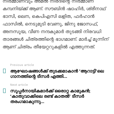
നിർമ്മാണവും അമൽ നീരദിന്റെ നിർമ്മാണ
കമ്പനിയ്ക്ക് ആണ്. സൗബിൻ ഷാഹിർ, ശ്രീനാഥ്‌
ഭാസി, ലെന, കെപിഎസി ലളിത, ഫർഹാൻ
ഫാസിൽ, നെടുമുടി വേണു, ജിനു ജോസഫ്,
അനസൂയ, വീണ നന്ദകുമാർ തുടങ്ങി നിരവധി
താരങ്ങൾ ചിത്രത്തിന്റെ ഭാഗമാണ്. മാർച്ച് മൂന്നിന്
ആണ് ചിത്രം തീയേറ്ററുകളിൽ എത്തുന്നത്.
Previous article
See
more
ആഘോഷങ്ങൾക്ക് തുടക്കമാകാൻ ‘ആറാട്ടി’ലെ
ഗാനത്തിന്റെ ടീസർ എത്തി…
Next article
സൂപ്പർനായികമാർക്ക് ഒരൊറ്റ കാമുകൻ;
‘കാതുവാക്കിലെ രണ്ട് കാതൽ’ ടീസർ
തരംഗമാകുന്നു…