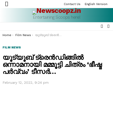
Contact Us
English Version
Menu
Entertaining Scoops here!
SEAR
S
S
You are here:
Home
Film News
യൂട്യൂബ് ട്രെൻഡിങ്ങിൽ ഒന്നാമനായി മമ്മൂട്ടി ചിത്രം ‘ഭീഷ്മ പർവ്വം’ ടീസര്‍…
FILM NEWS
യൂട്യൂബ് ട്രെൻഡിങ്ങിൽ
ഒന്നാമനായി മമ്മൂട്ടി ചിത്രം ‘ഭീഷ്മ
പർവ്വം’ ടീസര്‍…
February 12, 2022, 9:24 pm