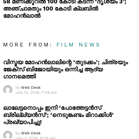
58 മണിക്കൂറിൽ 100 കോടി കടന്ന് ‘ദൃശ്യം 3’;
അഞ്ചാമതും 100 കോടി ക്ലബിൽ
മോഹൻലാൽ
MORE FROM:
FILM NEWS
വിസ്മയ മോഹൻലാലിന്റെ ‘തുടക്കം’; ചിത്രയും
ജേക്സ് ബിജോയിയും ഒന്നിച്ച ആദ്യ
ഗാനമെത്തി
by
Web Desk
July 10, 2026, 7:09 pm
ലാലേട്ടനൊപ്പം ഇനി ‘പോത്തേട്ടൻസ്
ബ്രില്ല്യൻസ്’; ‘നെടുങ്കണ്ടം മിറാക്കിൾ’
പ്രഖ്യാപിച്ചു!
by
Web Desk
July 3, 2026, 6:09 pm