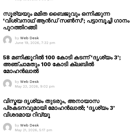
സൂര്യയും മമിത ബൈജുവും ഒന്നിക്കുന്ന
‘വിശ്വനാഥ് ആൻഡ് സൺസ്’; പട്ടാമ്പൂച്ചി ഗാനം
പുറത്തിറങ്ങി
by
Web Desk
June 19, 2026, 7:32 pm
58 മണിക്കൂറിൽ 100 കോടി കടന്ന് ‘ദൃശ്യം 3’;
അഞ്ചാമതും 100 കോടി ക്ലബിൽ
മോഹൻലാൽ
by
Web Desk
May 23, 2026, 9:02 pm
വിസ്മയ ദൃശ്യം തുടരും, അനായാസ
പ്രകടനവുമായി മോഹൻലാൽ; ‘ദൃശ്യം 3’
വിശദമായ റിവ്യൂ
by
Web Desk
May 21, 2026, 5:17 pm