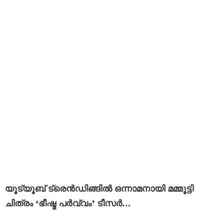
യൂട്യൂബ് ട്രെൻഡിങ്ങിൽ ഒന്നാമനായി മമ്മൂട്ടി
ചിത്രം ‘ഭീഷ്മ പർവ്വം’ ടീസര്‍…