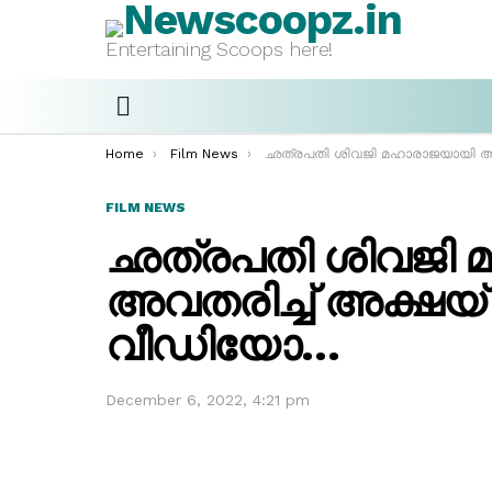
Entertaining Scoops here!
Menu
You are here:
Home
Film News
ഛത്രപതി ശിവജി മഹാരാജയായി അവതരിച്ച് അക്ഷയ് കുമാർ; ഫസ്റ്റ് ലുക്ക് വീഡിയ
FILM NEWS
ഛത്രപതി ശിവജി 
അവതരിച്ച് അക്ഷയ് കു
വീഡിയോ…
December 6, 2022, 4:21 pm