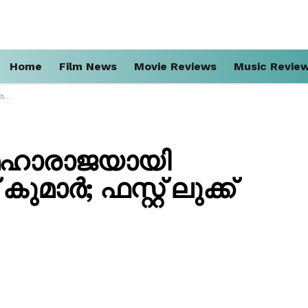
Home
Film News
Movie Reviews
Music Revie
ോ…
മഹാരാജയായി
മാർ; ഫസ്റ്റ് ലുക്ക്