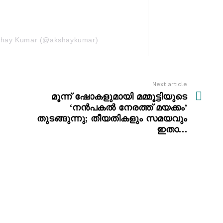
kshay Kumar (@akshaykumar)
Next article
മൂന്ന് ഷോകളുമായി മമ്മൂട്ടിയുടെ
‘നൻപകൽ നേരത്ത് മയക്കം’
തുടങ്ങുന്നു; തീയതികളും സമയവും
ഇതാ…