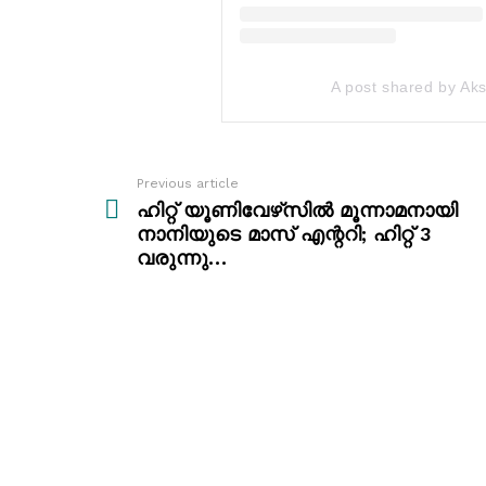
A post shared by A
Previous article
See
more
ഹിറ്റ് യൂണിവേഴ്‌സിൽ മൂന്നാമനായി
നാനിയുടെ മാസ് എന്ററി; ഹിറ്റ് 3
വരുന്നു…