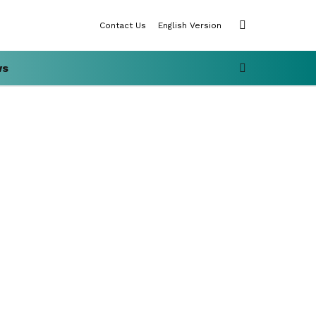
SWITCH
Contact Us
English Version
SKIN
SEARCH
ws